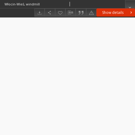
Włocin-Wieś, windmill
Show details