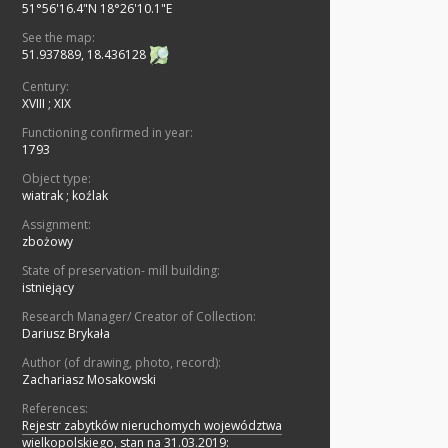
51°56'16.4"N 18°26'10.1"E
See the map:
51.937889, 18.436128
Century:
XVIII
;
XIX
Functioning confirmed in year:
1793
Object type:
wiatrak
;
koźlak
Assignment:
zbożowy
State of preservation- mill building:
istniejący
Research Manager/ Creator of Collection:
Dariusz Brykała
Author (of drawing, photo, record):
Zachariasz Mosakowski
References:
Rejestr zabytków nieruchomych województwa
wielkopolskiego, stan na 31.03.2019: