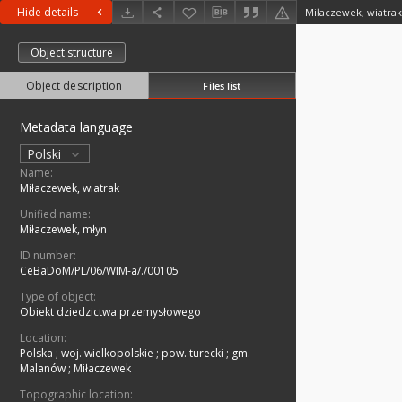
Hide details
Miłaczewek, wiatra
Object structure
Object description
Files list
Metadata language
Polski
Name:
Miłaczewek, wiatrak
Unified name:
Miłaczewek, młyn
ID number:
CeBaDoM/PL/06/WIM-a/./00105
Type of object:
Obiekt dziedzictwa przemysłowego
Location:
Polska
;
woj. wielkopolskie
;
pow. turecki
;
gm.
Malanów
;
Miłaczewek
Topographic location: