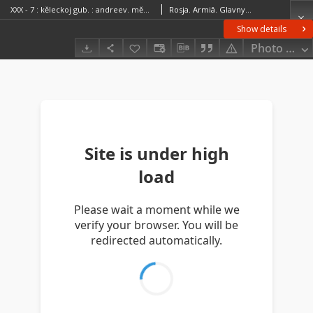
XXX - 7 : kěleckoj gub. : andreev. měhovsk. olkušsk. i pinčovskago uězdov
Rosja. Armiâ. Glavnyj štab. Litografìâ kartografičeskago zavedenìâ. Wydawca
Show details
Photo galle