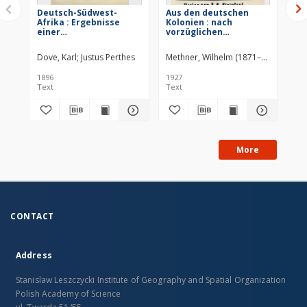
Deutsch-Südwest-
Aus den deutschen
Ei
Afrika : Ergebnisse
Kolonien : nach
Sü
einer
vorzüglichen
wissenschaftlichen
Reisebeschreibungen
Reise im südlichen
Dove, Karl
Justus Perthes
Methner, Wilhelm (1871–1951)
J.-F.
Dai
Damaralande
1896
1927
190
Text
Text
Tex
More
CONTACT
Address
Stanislaw Leszczycki Institute of Geography and Spatial Organization
Polish Academy of Science