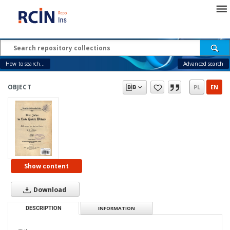
How to search...
Advanced search
OBJECT
PL
EN
Show content
Download
DESCRIPTION
INFORMATION