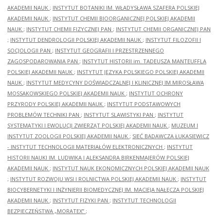
AKADEMII NAUK
;
INSTYTUT BOTANIKI IM. WŁADYSŁAWA SZAFERA POLSKIEJ
AKADEMII NAUK
;
INSTYTUT CHEMII BIOORGANICZNEJ POLSKIEJ AKADEMII
NAUK
;
INSTYTUT CHEMII FIZYCZNEJ PAN
;
INSTYTUT CHEMII ORGANICZNEJ PAN
;
INSTYTUT DENDROLOGII POLSKIEJ AKADEMII NAUK
;
INSTYTUT FILOZOFII I
SOCJOLOGII PAN
;
INSTYTUT GEOGRAFII I PRZESTRZENNEGO
ZAGOSPODAROWANIA PAN
;
INSTYTUT HISTORII im. TADEUSZA MANTEUFFLA
POLSKIEJ AKADEMII NAUK
;
INSTYTUT JĘZYKA POLSKIEGO POLSKIEJ AKADEMII
NAUK
;
INSTYTUT MEDYCYNY DOŚWIADCZALNEJ I KLINICZNEJ IM.MIROSŁAWA
MOSSAKOWSKIEGO POLSKIEJ AKADEMII NAUK
;
INSTYTUT OCHRONY
PRZYRODY POLSKIEJ AKADEMII NAUK
;
INSTYTUT PODSTAWOWYCH
PROBLEMÓW TECHNIKI PAN
;
INSTYTUT SLAWISTYKI PAN
;
INSTYTUT
SYSTEMATYKI I EWOLUCJI ZWIERZĄT POLSKIEJ AKADEMII NAUK
;
MUZEUM I
INSTYTUT ZOOLOGII POLSKIEJ AKADEMII NAUK
;
SIEĆ BADAWCZA ŁUKASIEWICZ
- INSTYTUT TECHNOLOGII MATERIAŁÓW ELEKTRONICZNYCH
;
INSTYTUT
HISTORII NAUKI IM. LUDWIKA I ALEKSANDRA BIRKENMAJERÓW POLSKIEJ
AKADEMII NAUK
;
INSTYTUT NAUK EKONOMICZNYCH POLSKIEJ AKADEMII NAUK
;
INSTYTUT ROZWOJU WSI I ROLNICTWA POLSKIEJ AKADEMII NAUK
;
INSTYTUT
BIOCYBERNETYKI I INŻYNIERII BIOMEDYCZNEJ IM. MACIEJA NAŁĘCZA POLSKIEJ
AKADEMII NAUK
;
INSTYTUT FIZYKI PAN
;
INSTYTUT TECHNOLOGII
BEZPIECZEŃSTWA „MORATEX”
;