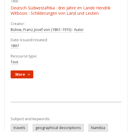
Title:
Deutsch-Südwestafrika : drei Jahre im Lande Hendrik
Witboois : Schilderungen von Land und Leuten
Creator:
Bülow, Franz Josef von (1861–1915)
:
Autor
Date issued/created:
1897
Resource type:
Text
More
Subject and keywords:
travels
geographical descriptions
Namibia