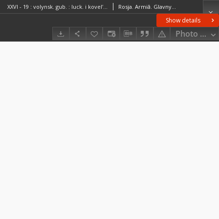
XXVI - 19 : volynsk. gub. : luck. i kovelʹsk. uězd.
Rosja. Armiâ. Glavnyj štab. Litografìâ kartografičeskago zavedenìâ. Wydawca
Show details
Photo galle