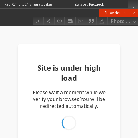
Râd XVII List 21 g. Saratovskaâ
Związek Radziecki. Vserossijskij Glavnyj Štab. Litografiâ kartografičeskogo otdela. Wydawca
Show details
Photo galle