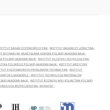
NSTYTUT BADAŃ SYSTEMOWYCH PAN
;
INSTYTUT BADAWCZY LEŚNICTWA
;
UT BOTANIKI IM. WŁADYSŁAWA SZAFERA POLSKIEJ AKADEMII NAUK
;
I POLSKIEJ AKADEMII NAUK
;
INSTYTUT FILOZOFII I SOCJOLOGII PAN
;
ĘZYKA POLSKIEGO POLSKIEJ AKADEMII NAUK
;
INSTYTUT MEDYCYNY
YTUT PODSTAWOWYCH PROBLEMÓW TECHNIKI PAN
;
INSTYTUT
ADAWCZA ŁUKASIEWICZ - INSTYTUT TECHNOLOGII MATERIAŁÓW
KIEJ AKADEMII NAUK
;
INSTYTUT ROZWOJU WSI I ROLNICTWA POLSKIEJ
CHNOLOGII BEZPIECZEŃSTWA „MORATEX”
;