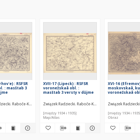
rhovʹe) : RSFSR
XVII-17 (Lipeck) : RSFSR
XVI-16 (Efremov)
l. : masštab 3
voronežskaâ obl. :
moskovskaâ, ku
ŭjme
masštab 3 versty v dŭjme
voronežskaâ obl
masštab 3 verst
 Armiâ. Upravlenie voennyh topografov. Instytucja sprawcza. Wydawca
ziecki. Raboče-Krest'ânskaâ Krasnaâ Armiâ. Upravlenie voennyh topografov. I
Związek Radziecki. Raboče-Krest'ânskaâ Krasnaâ Armi
Związek Radziecki
[między 1934 i 1935]
[między 1934 i 1935
Map/Atlas
Obraz