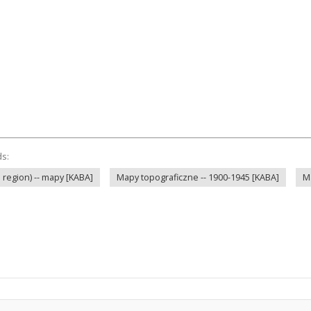
ds:
 region) -- mapy [KABA]
Mapy topograficzne -- 1900-1945 [KABA]
M