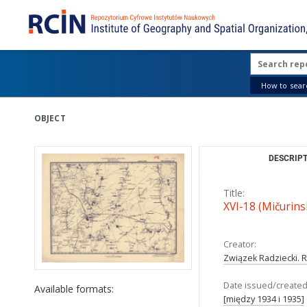
How to searc
OBJECT
DESCRIPT
Title:
XVI-18 (Mičurins
Creator:
Związek Radziecki. 
Date issued/created
Available formats:
[między 1934 i 1935]