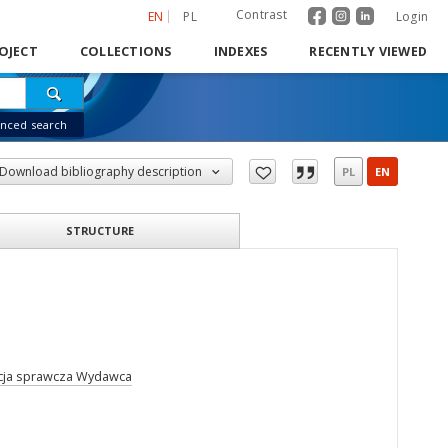
Contrast
EN
PL
Login
OJECT
COLLECTIONS
INDEXES
RECENTLY VIEWED
nced search
Download bibliography description
PL
EN
STRUCTURE
tucja sprawcza Wydawca