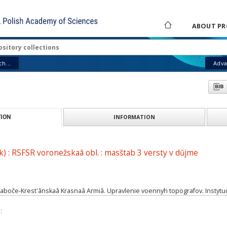
ABOUT PR
h...
Adva
INFORMATION
ION
k) : RSFSR voronežskaâ obl. : masštab 3 versty v dŭjme
Raboče-Krest'ânskaâ Krasnaâ Armiâ. Upravlenie voennyh topografov. Insty
: