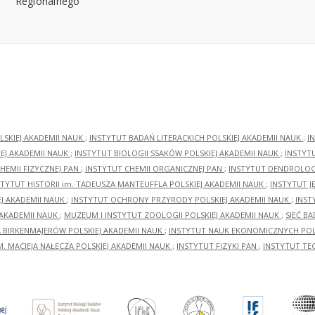
LSKIEJ AKADEMII NAUK
;
INSTYTUT BADAŃ LITERACKICH POLSKIEJ AKADEMII NAUK
;
I
EJ AKADEMII NAUK
;
INSTYTUT BIOLOGII SSAKÓW POLSKIEJ AKADEMII NAUK
;
INSTYT
HEMII FIZYCZNEJ PAN
;
INSTYTUT CHEMII ORGANICZNEJ PAN
;
INSTYTUT DENDROLOGI
STYTUT HISTORII im. TADEUSZA MANTEUFFLA POLSKIEJ AKADEMII NAUK
;
INSTYTUT J
EJ AKADEMII NAUK
;
INSTYTUT OCHRONY PRZYRODY POLSKIEJ AKADEMII NAUK
;
INST
 AKADEMII NAUK
;
MUZEUM I INSTYTUT ZOOLOGII POLSKIEJ AKADEMII NAUK
;
SIEĆ B
RA BIRKENMAJERÓW POLSKIEJ AKADEMII NAUK
;
INSTYTUT NAUK EKONOMICZNYCH POLS
M. MACIEJA NAŁĘCZA POLSKIEJ AKADEMII NAUK
;
INSTYTUT FIZYKI PAN
;
INSTYTUT TE