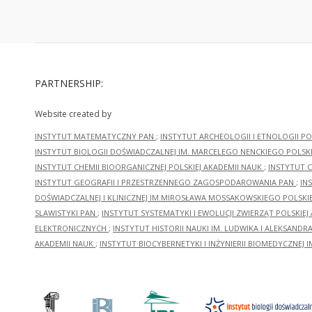
PARTNERSHIP:
Website created by
INSTYTUT MATEMATYCZNY PAN
;
INSTYTUT ARCHEOLOGII I ETNOLOGII PO
INSTYTUT BIOLOGII DOŚWIADCZALNEJ IM. MARCELEGO NENCKIEGO POLSKI
INSTYTUT CHEMII BIOORGANICZNEJ POLSKIEJ AKADEMII NAUK
;
INSTYTUT C
INSTYTUT GEOGRAFII I PRZESTRZENNEGO ZAGOSPODAROWANIA PAN
;
IN
DOŚWIADCZALNEJ I KLINICZNEJ IM.MIROSŁAWA MOSSAKOWSKIEGO POLSKI
SLAWISTYKI PAN
;
INSTYTUT SYSTEMATYKI I EWOLUCJI ZWIERZĄT POLSKIEJ
ELEKTRONICZNYCH
;
INSTYTUT HISTORII NAUKI IM. LUDWIKA I ALEKSAND
AKADEMII NAUK
;
INSTYTUT BIOCYBERNETYKI I INŻYNIERII BIOMEDYCZNEJ I