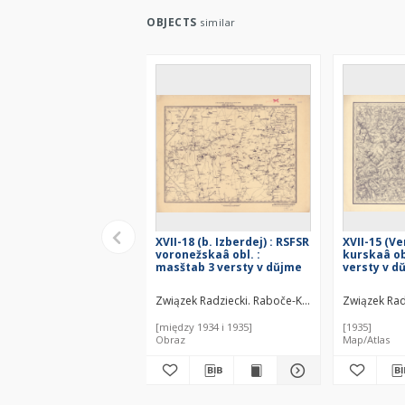
OBJECTS
similar
XVII-18 (b. Izberdej) : RSFSR
XVII-15 (Ve
voronežskaâ obl. :
kurskaâ ob
masštab 3 versty v dŭjme
versty v d
Związek Radziecki. Raboče-Krest'ânskaâ Krasnaâ
Związek Rad
[między 1934 i 1935]
[1935]
Obraz
Map/Atlas