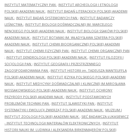
INSTYTUT MATEMATYCZNY PAN
;
INSTYTUT ARCHEOLOGII I ETNOLOGII
POLSKIEJ AKADEMII NAUK
;
INSTYTUT BADAŃ LITERACKICH POLSKIEJ AKADEMII
NAUK
;
INSTYTUT BADAŃ SYSTEMOWYCH PAN
;
INSTYTUT BADAWCZY
LEŚNICTWA
;
INSTYTUT BIOLOGII DOŚWIADCZALNEJ IM. MARCELEGO
NENCKIEGO POLSKIEJ AKADEMII NAUK
;
INSTYTUT BIOLOGII SSAKÓW POLSKIEJ
AKADEMII NAUK
;
INSTYTUT BOTANIKI IM. WŁADYSŁAWA SZAFERA POLSKIEJ
AKADEMII NAUK
;
INSTYTUT CHEMII BIOORGANICZNEJ POLSKIEJ AKADEMII
NAUK
;
INSTYTUT CHEMII FIZYCZNEJ PAN
;
INSTYTUT CHEMII ORGANICZNEJ PAN
;
INSTYTUT DENDROLOGII POLSKIEJ AKADEMII NAUK
;
INSTYTUT FILOZOFII I
SOCJOLOGII PAN
;
INSTYTUT GEOGRAFII I PRZESTRZENNEGO
ZAGOSPODAROWANIA PAN
;
INSTYTUT HISTORII im. TADEUSZA MANTEUFFLA
POLSKIEJ AKADEMII NAUK
;
INSTYTUT JĘZYKA POLSKIEGO POLSKIEJ AKADEMII
NAUK
;
INSTYTUT MEDYCYNY DOŚWIADCZALNEJ I KLINICZNEJ IM.MIROSŁAWA
MOSSAKOWSKIEGO POLSKIEJ AKADEMII NAUK
;
INSTYTUT OCHRONY
PRZYRODY POLSKIEJ AKADEMII NAUK
;
INSTYTUT PODSTAWOWYCH
PROBLEMÓW TECHNIKI PAN
;
INSTYTUT SLAWISTYKI PAN
;
INSTYTUT
SYSTEMATYKI I EWOLUCJI ZWIERZĄT POLSKIEJ AKADEMII NAUK
;
MUZEUM I
INSTYTUT ZOOLOGII POLSKIEJ AKADEMII NAUK
;
SIEĆ BADAWCZA ŁUKASIEWICZ
- INSTYTUT TECHNOLOGII MATERIAŁÓW ELEKTRONICZNYCH
;
INSTYTUT
HISTORII NAUKI IM. LUDWIKA I ALEKSANDRA BIRKENMAJERÓW POLSKIEJ