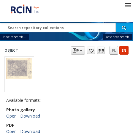
How to search...
Advanced search
OBJECT
PL
EN
Available formats:
Photo gallery
Open
Download
PDF
Open
Download