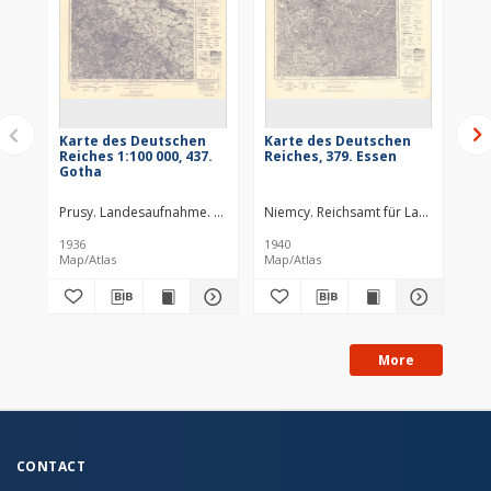
Karte des Deutschen
Karte des Deutschen
Ka
Reiches 1:100 000, 437.
Reiches, 379. Essen
Rei
Gotha
Lü
Prusy. Landesaufnahme. Redaktor
Niemcy. Reichsamt für Landesaufn
Niemcy. Reichsamt für Landesau
Pru
1936
1940
193
Map/Atlas
Map/Atlas
Map
More
CONTACT