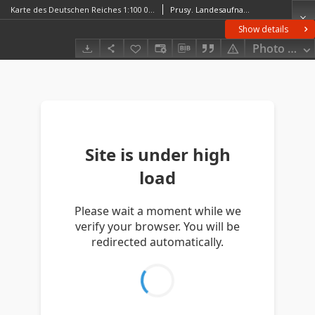
Karte des Deutschen Reiches 1:100 000, 451. Brieg
Prusy. Landesaufnahme. RedaktorNiemcy. Reichsamt für Landesaufnahme. Wydawca
Show details
Photo galle