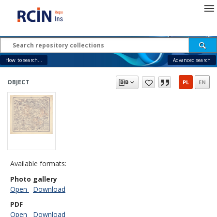
How to search...
Advanced search
OBJECT
PL
EN
Available formats:
Photo gallery
Open
Download
PDF
Open
Download