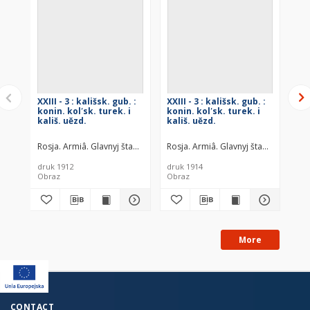
XXIII - 3 : kališsk. gub. :
XXIII - 3 : kališsk. gub. :
XXI
konin. kolʹsk. turek. i
konin. kolʹsk. turek. i
gub
kališ. uězd.
kališ. uězd.
to
vo
Rosja. Armiâ. Glavnyj štab. Voenno-topografičeskij otdel
Rosja. Armiâ. Glavnyj štab. Voenno-t
Rosja. Armiâ
Ros
druk 1912
druk 1914
dru
Obraz
Obraz
Ob
More
CONTACT