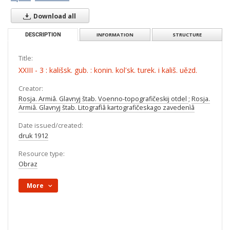
Download all
DESCRIPTION
INFORMATION
STRUCTURE
Title:
XXIII - 3 : kališsk. gub. : konin. kolʹsk. turek. i kališ. uězd.
Creator:
Rosja. Armiâ. Glavnyj štab. Voenno-topografičeskij otdel
;
Rosja.
Armiâ. Glavnyj štab. Litografìâ kartografičeskago zavedenìâ
Date issued/created:
druk 1912
Resource type:
Obraz
More