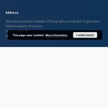
Address
Stanislaw Leszczycki Institute of Geography and Spatial Organization
Polish Academy of Science
ul. Twarda 51/55
I understand
This page uses 'cookies'.
More information
00-818 Warszawa, Poland
SITEMAP
Main page
Collections
Publications of IGiPZ PAN and employees