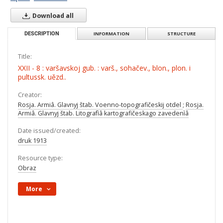
Download all
DESCRIPTION
INFORMATION
STRUCTURE
Title:
XXII - 8 : varšavskoj gub. : varš., sohačev., blon., plon. i
pultussk. uězd..
Creator:
Rosja. Armiâ. Glavnyj štab. Voenno-topografičeskij otdel
;
Rosja.
Armiâ. Glavnyj štab. Litografìâ kartografičeskago zavedenìâ
Date issued/created:
druk 1913
Resource type:
Obraz
More