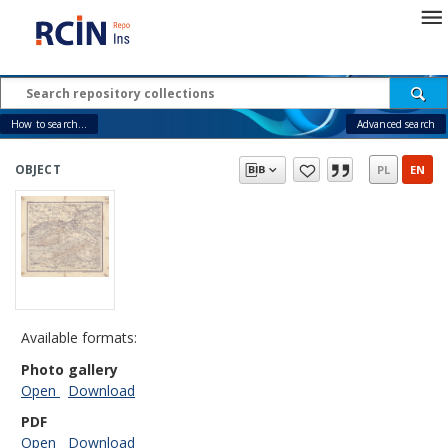
How to search...
Advanced search
OBJECT
PL
EN
Available formats:
Photo gallery
Open
Download
PDF
Open
Download