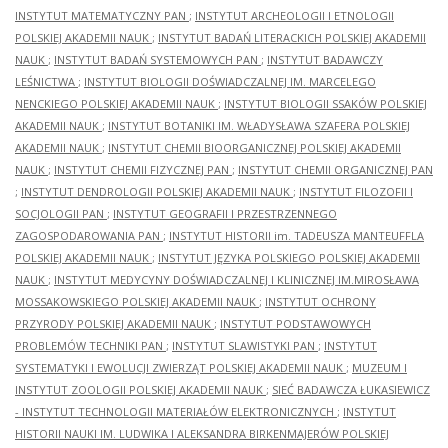
INSTYTUT MATEMATYCZNY PAN
;
INSTYTUT ARCHEOLOGII I ETNOLOGII
POLSKIEJ AKADEMII NAUK
;
INSTYTUT BADAŃ LITERACKICH POLSKIEJ AKADEMII
NAUK
;
INSTYTUT BADAŃ SYSTEMOWYCH PAN
;
INSTYTUT BADAWCZY
LEŚNICTWA
;
INSTYTUT BIOLOGII DOŚWIADCZALNEJ IM. MARCELEGO
NENCKIEGO POLSKIEJ AKADEMII NAUK
;
INSTYTUT BIOLOGII SSAKÓW POLSKIEJ
AKADEMII NAUK
;
INSTYTUT BOTANIKI IM. WŁADYSŁAWA SZAFERA POLSKIEJ
AKADEMII NAUK
;
INSTYTUT CHEMII BIOORGANICZNEJ POLSKIEJ AKADEMII
NAUK
;
INSTYTUT CHEMII FIZYCZNEJ PAN
;
INSTYTUT CHEMII ORGANICZNEJ PAN
;
INSTYTUT DENDROLOGII POLSKIEJ AKADEMII NAUK
;
INSTYTUT FILOZOFII I
SOCJOLOGII PAN
;
INSTYTUT GEOGRAFII I PRZESTRZENNEGO
ZAGOSPODAROWANIA PAN
;
INSTYTUT HISTORII im. TADEUSZA MANTEUFFLA
POLSKIEJ AKADEMII NAUK
;
INSTYTUT JĘZYKA POLSKIEGO POLSKIEJ AKADEMII
NAUK
;
INSTYTUT MEDYCYNY DOŚWIADCZALNEJ I KLINICZNEJ IM.MIROSŁAWA
MOSSAKOWSKIEGO POLSKIEJ AKADEMII NAUK
;
INSTYTUT OCHRONY
PRZYRODY POLSKIEJ AKADEMII NAUK
;
INSTYTUT PODSTAWOWYCH
PROBLEMÓW TECHNIKI PAN
;
INSTYTUT SLAWISTYKI PAN
;
INSTYTUT
SYSTEMATYKI I EWOLUCJI ZWIERZĄT POLSKIEJ AKADEMII NAUK
;
MUZEUM I
INSTYTUT ZOOLOGII POLSKIEJ AKADEMII NAUK
;
SIEĆ BADAWCZA ŁUKASIEWICZ
- INSTYTUT TECHNOLOGII MATERIAŁÓW ELEKTRONICZNYCH
;
INSTYTUT
HISTORII NAUKI IM. LUDWIKA I ALEKSANDRA BIRKENMAJERÓW POLSKIEJ