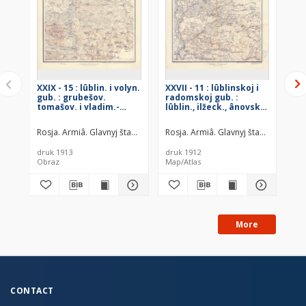
XXIX - 15 : lûblin. i volyn.
XXVII - 11 : lûblinskoj i
XXI
gub. : grubešov.
radomskoj gub. :
lûb
tomašov. i vladim.-
lûblin., ilžeck., ânovsk. i
vl
volyn. uězdov
novoaleksan uězd.
to
Rosja. Armiâ. Glavnyj štab. Voenno-topografičeskij otdel
Rosja. Armiâ. Glavnyj štab. Voenno-t
Rosja. Armiâ
Ros
druk 1913
druk 1912
dru
Obraz
Map/Atlas
Ob
More
CONTACT