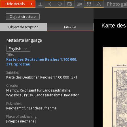
Photo gal
Hide details
Object structure
Object description
Files list
Metadata language
English
Title:
Karte des Deutschen Reiches 1:100 000,
371. Sprottau
Subtitle:
Karte des Deutschen Reiches 1:100 000 ; 371
Creator:
Niemcy. Reichsamt für Landesaufnahme.
Wydawca
;
Prusy. Landesaufnahme. Redaktor
Publisher:
Reichsamt für Landesaufnahme
Place of publishing:
[Miejsce nieznane]