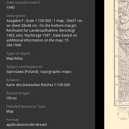
Date issued/created:
1940
Description:
Ausgabe F
;
Scale 1:100 000
;
1 map ; 30x37 cm,
on sheet 38x48 cm
;
On the bottom margin:
Reichsamt für Landesaufnahme. Berichtigt
1933, einz. Nachträge 1937
;
Date based on
additional information on the map: 15.
Okt.1940
Type of object:
Map/Atlas
Subject and Keywords:
Szprotawa (Poland)
;
topographic maps
Relation:
Karte des Deutschen Reiches 1:100 000
Resource type:
Obraz
Detailed Resource Type:
Map
Format:
application/octet-stream