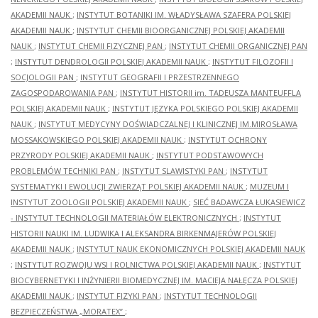
AKADEMII NAUK
;
INSTYTUT BOTANIKI IM. WŁADYSŁAWA SZAFERA POLSKIEJ
AKADEMII NAUK
;
INSTYTUT CHEMII BIOORGANICZNEJ POLSKIEJ AKADEMII
NAUK
;
INSTYTUT CHEMII FIZYCZNEJ PAN
;
INSTYTUT CHEMII ORGANICZNEJ PAN
;
INSTYTUT DENDROLOGII POLSKIEJ AKADEMII NAUK
;
INSTYTUT FILOZOFII I
SOCJOLOGII PAN
;
INSTYTUT GEOGRAFII I PRZESTRZENNEGO
ZAGOSPODAROWANIA PAN
;
INSTYTUT HISTORII im. TADEUSZA MANTEUFFLA
POLSKIEJ AKADEMII NAUK
;
INSTYTUT JĘZYKA POLSKIEGO POLSKIEJ AKADEMII
NAUK
;
INSTYTUT MEDYCYNY DOŚWIADCZALNEJ I KLINICZNEJ IM.MIROSŁAWA
MOSSAKOWSKIEGO POLSKIEJ AKADEMII NAUK
;
INSTYTUT OCHRONY
PRZYRODY POLSKIEJ AKADEMII NAUK
;
INSTYTUT PODSTAWOWYCH
PROBLEMÓW TECHNIKI PAN
;
INSTYTUT SLAWISTYKI PAN
;
INSTYTUT
SYSTEMATYKI I EWOLUCJI ZWIERZĄT POLSKIEJ AKADEMII NAUK
;
MUZEUM I
INSTYTUT ZOOLOGII POLSKIEJ AKADEMII NAUK
;
SIEĆ BADAWCZA ŁUKASIEWICZ
- INSTYTUT TECHNOLOGII MATERIAŁÓW ELEKTRONICZNYCH
;
INSTYTUT
HISTORII NAUKI IM. LUDWIKA I ALEKSANDRA BIRKENMAJERÓW POLSKIEJ
AKADEMII NAUK
;
INSTYTUT NAUK EKONOMICZNYCH POLSKIEJ AKADEMII NAUK
;
INSTYTUT ROZWOJU WSI I ROLNICTWA POLSKIEJ AKADEMII NAUK
;
INSTYTUT
BIOCYBERNETYKI I INŻYNIERII BIOMEDYCZNEJ IM. MACIEJA NAŁĘCZA POLSKIEJ
AKADEMII NAUK
;
INSTYTUT FIZYKI PAN
;
INSTYTUT TECHNOLOGII
BEZPIECZEŃSTWA „MORATEX”
;