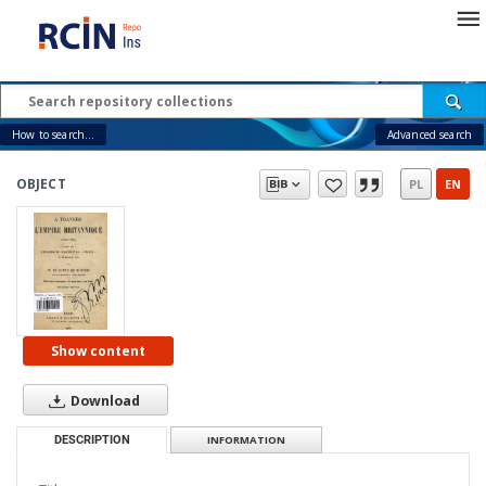
How to search...
Advanced search
OBJECT
PL
EN
Show content
Download
DESCRIPTION
INFORMATION