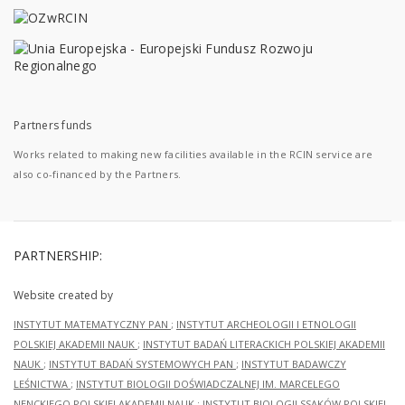
Partners funds
Works related to making new facilities available in the RCIN service are
also co-financed by the Partners.
PARTNERSHIP:
Website created by
INSTYTUT MATEMATYCZNY PAN
;
INSTYTUT ARCHEOLOGII I ETNOLOGII
POLSKIEJ AKADEMII NAUK
;
INSTYTUT BADAŃ LITERACKICH POLSKIEJ AKADEMII
NAUK
;
INSTYTUT BADAŃ SYSTEMOWYCH PAN
;
INSTYTUT BADAWCZY
LEŚNICTWA
;
INSTYTUT BIOLOGII DOŚWIADCZALNEJ IM. MARCELEGO
NENCKIEGO POLSKIEJ AKADEMII NAUK
;
INSTYTUT BIOLOGII SSAKÓW POLSKIEJ