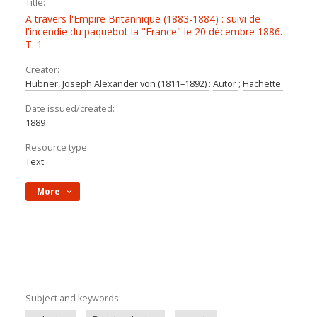
Title:
A travers l'Empire Britannique (1883-1884) : suivi de
l'incendie du paquebot la "France" le 20 décembre 1886.
T. 1
Creator:
Hübner, Joseph Alexander von (1811–1892)
:
Autor
;
Hachette.
Date issued/created:
1889
Resource type:
Text
More
Subject and keywords: