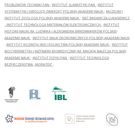
PROBLEMÓW TECHNIKI PAN
;
INSTYTUT SLAWISTYKI PAN
;
INSTYTUT
SYSTEMATYKI I EWOLUCJI ZWIERZĄT POLSKIEJ AKADEMII NAUK
;
MUZEUM I
INSTYTUT ZOOLOGII POLSKIEJ AKADEMII NAUK
;
SIEĆ BADAWCZA ŁUKASIEWICZ
- INSTYTUT TECHNOLOGII MATERIAŁÓW ELEKTRONICZNYCH
;
INSTYTUT
HISTORII NAUKI IM. LUDWIKA I ALEKSANDRA BIRKENMAJERÓW POLSKIEJ
AKADEMII NAUK
;
INSTYTUT NAUK EKONOMICZNYCH POLSKIEJ AKADEMII NAUK
;
INSTYTUT ROZWOJU WSI I ROLNICTWA POLSKIEJ AKADEMII NAUK
;
INSTYTUT
BIOCYBERNETYKI I INŻYNIERII BIOMEDYCZNEJ IM. MACIEJA NAŁĘCZA POLSKIEJ
AKADEMII NAUK
;
INSTYTUT FIZYKI PAN
;
INSTYTUT TECHNOLOGII
BEZPIECZEŃSTWA „MORATEX”
;