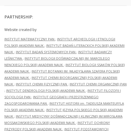
PARTNERSHIP:
Website created by
INSTYTUT MATEMATYCZNY PAN
;
INSTYTUT ARCHEOLOGII I ETNOLOGII
POLSKIEJ AKADEMII NAUK
;
INSTYTUT BADAŃ LITERACKICH POLSKIEJ AKADEMII
NAUK
;
INSTYTUT BADAŃ SYSTEMOWYCH PAN
;
INSTYTUT BADAWCZY
LEŚNICTWA
;
INSTYTUT BIOLOGII DOŚWIADCZALNEJ IM. MARCELEGO
NENCKIEGO POLSKIEJ AKADEMII NAUK
;
INSTYTUT BIOLOGII SSAKÓW POLSKIEJ
AKADEMII NAUK
;
INSTYTUT BOTANIKI IM. WŁADYSŁAWA SZAFERA POLSKIEJ
AKADEMII NAUK
;
INSTYTUT CHEMII BIOORGANICZNEJ POLSKIEJ AKADEMII
NAUK
;
INSTYTUT CHEMII FIZYCZNEJ PAN
;
INSTYTUT CHEMII ORGANICZNEJ PAN
;
INSTYTUT DENDROLOGII POLSKIEJ AKADEMII NAUK
;
INSTYTUT FILOZOFII I
SOCJOLOGII PAN
;
INSTYTUT GEOGRAFII I PRZESTRZENNEGO
ZAGOSPODAROWANIA PAN
;
INSTYTUT HISTORII im. TADEUSZA MANTEUFFLA
POLSKIEJ AKADEMII NAUK
;
INSTYTUT JĘZYKA POLSKIEGO POLSKIEJ AKADEMII
NAUK
;
INSTYTUT MEDYCYNY DOŚWIADCZALNEJ I KLINICZNEJ IM.MIROSŁAWA
MOSSAKOWSKIEGO POLSKIEJ AKADEMII NAUK
;
INSTYTUT OCHRONY
PRZYRODY POLSKIEJ AKADEMII NAUK
;
INSTYTUT PODSTAWOWYCH