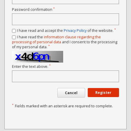
*
Password confirmation
*
I have read and accept the
Privacy Policy
of the website.
I have read the
information clause regarding the
processing of personal data
and I consent to the processing
*
of my personal data.
*
Enter the text above.
Register
Cancel
*
Fields marked with an asterisk are required to complete.