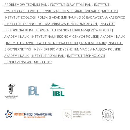
PROBLEMÓW TECHNIKI PAN
;
INSTYTUT SLAWISTYKI PAN
;
INSTYTUT
SYSTEMATYKI I EWOLUCJI ZWIERZĄT POLSKIEJ AKADEMII NAUK
;
MUZEUM I
INSTYTUT ZOOLOGII POLSKIEJ AKADEMII NAUK
;
SIEĆ BADAWCZA ŁUKASIEWICZ
- INSTYTUT TECHNOLOGII MATERIAŁÓW ELEKTRONICZNYCH
;
INSTYTUT
HISTORII NAUKI IM. LUDWIKA I ALEKSANDRA BIRKENMAJERÓW POLSKIEJ
AKADEMII NAUK
;
INSTYTUT NAUK EKONOMICZNYCH POLSKIEJ AKADEMII NAUK
;
INSTYTUT ROZWOJU WSI I ROLNICTWA POLSKIEJ AKADEMII NAUK
;
INSTYTUT
BIOCYBERNETYKI I INŻYNIERII BIOMEDYCZNEJ IM. MACIEJA NAŁĘCZA POLSKIEJ
AKADEMII NAUK
;
INSTYTUT FIZYKI PAN
;
INSTYTUT TECHNOLOGII
BEZPIECZEŃSTWA „MORATEX”
;