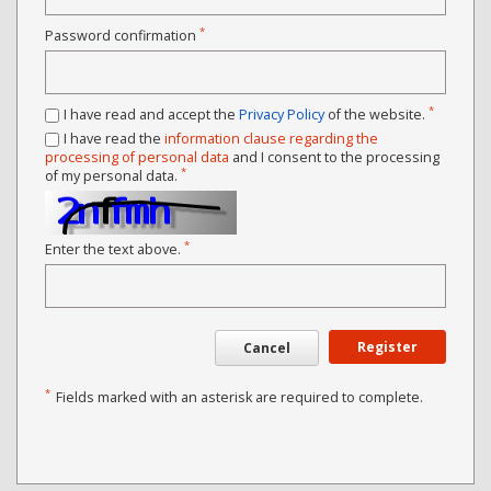
*
Password confirmation
*
I have read and accept the
Privacy Policy
of the website.
I have read the
information clause regarding the
processing of personal data
and I consent to the processing
*
of my personal data.
*
Enter the text above.
Register
Cancel
*
Fields marked with an asterisk are required to complete.