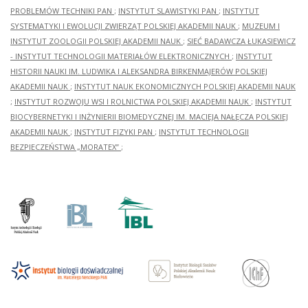
PROBLEMÓW TECHNIKI PAN
;
INSTYTUT SLAWISTYKI PAN
;
INSTYTUT
SYSTEMATYKI I EWOLUCJI ZWIERZĄT POLSKIEJ AKADEMII NAUK
;
MUZEUM I
INSTYTUT ZOOLOGII POLSKIEJ AKADEMII NAUK
;
SIEĆ BADAWCZA ŁUKASIEWICZ
- INSTYTUT TECHNOLOGII MATERIAŁÓW ELEKTRONICZNYCH
;
INSTYTUT
HISTORII NAUKI IM. LUDWIKA I ALEKSANDRA BIRKENMAJERÓW POLSKIEJ
AKADEMII NAUK
;
INSTYTUT NAUK EKONOMICZNYCH POLSKIEJ AKADEMII NAUK
;
INSTYTUT ROZWOJU WSI I ROLNICTWA POLSKIEJ AKADEMII NAUK
;
INSTYTUT
BIOCYBERNETYKI I INŻYNIERII BIOMEDYCZNEJ IM. MACIEJA NAŁĘCZA POLSKIEJ
AKADEMII NAUK
;
INSTYTUT FIZYKI PAN
;
INSTYTUT TECHNOLOGII
BEZPIECZEŃSTWA „MORATEX”
;