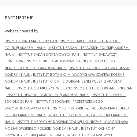
PARTNERSHIP:
Website created by
INSTYTUT MATEMATYCZNY PAN
;
INSTYTUT ARCHEOLOGII I ETNOLOGII
POLSKIEJ AKADEMII NAUK
;
INSTYTUT BADAŃ LITERACKICH POLSKIEJ AKADEMII
NAUK
;
INSTYTUT BADAŃ SYSTEMOWYCH PAN
;
INSTYTUT BADAWCZY
LEŚNICTWA
;
INSTYTUT BIOLOGII DOŚWIADCZALNEJ IM. MARCELEGO
NENCKIEGO POLSKIEJ AKADEMII NAUK
;
INSTYTUT BIOLOGII SSAKÓW POLSKIEJ
AKADEMII NAUK
;
INSTYTUT BOTANIKI IM. WŁADYSŁAWA SZAFERA POLSKIEJ
AKADEMII NAUK
;
INSTYTUT CHEMII BIOORGANICZNEJ POLSKIEJ AKADEMII
NAUK
;
INSTYTUT CHEMII FIZYCZNEJ PAN
;
INSTYTUT CHEMII ORGANICZNEJ PAN
;
INSTYTUT DENDROLOGII POLSKIEJ AKADEMII NAUK
;
INSTYTUT FILOZOFII I
SOCJOLOGII PAN
;
INSTYTUT GEOGRAFII I PRZESTRZENNEGO
ZAGOSPODAROWANIA PAN
;
INSTYTUT HISTORII im. TADEUSZA MANTEUFFLA
POLSKIEJ AKADEMII NAUK
;
INSTYTUT JĘZYKA POLSKIEGO POLSKIEJ AKADEMII
NAUK
;
INSTYTUT MEDYCYNY DOŚWIADCZALNEJ I KLINICZNEJ IM.MIROSŁAWA
MOSSAKOWSKIEGO POLSKIEJ AKADEMII NAUK
;
INSTYTUT OCHRONY
PRZYRODY POLSKIEJ AKADEMII NAUK
;
INSTYTUT PODSTAWOWYCH