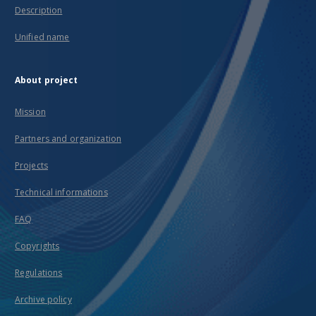
Description
Unified name
About project
Mission
Partners and organization
Projects
Technical informations
FAQ
Copyrights
Regulations
Archive policy