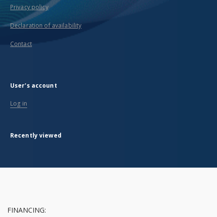
Privacy policy
Declaration of availability
Contact
User's account
Log in
Recently viewed
FINANCING: