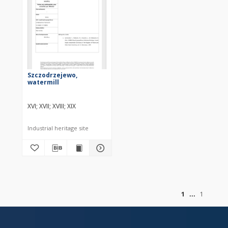
Szczodrzejewo,
watermill
XVI
XVII
XVIII
XIX
Industrial heritage site
of
1
1