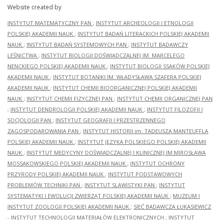
Website created by
INSTYTUT MATEMATYCZNY PAN
;
INSTYTUT ARCHEOLOGII I ETNOLOGII
POLSKIEJ AKADEMII NAUK
;
INSTYTUT BADAŃ LITERACKICH POLSKIEJ AKADEMII
NAUK
;
INSTYTUT BADAŃ SYSTEMOWYCH PAN
;
INSTYTUT BADAWCZY
LEŚNICTWA
;
INSTYTUT BIOLOGII DOŚWIADCZALNEJ IM. MARCELEGO
NENCKIEGO POLSKIEJ AKADEMII NAUK
;
INSTYTUT BIOLOGII SSAKÓW POLSKIEJ
AKADEMII NAUK
;
INSTYTUT BOTANIKI IM. WŁADYSŁAWA SZAFERA POLSKIEJ
AKADEMII NAUK
;
INSTYTUT CHEMII BIOORGANICZNEJ POLSKIEJ AKADEMII
NAUK
;
INSTYTUT CHEMII FIZYCZNEJ PAN
;
INSTYTUT CHEMII ORGANICZNEJ PAN
;
INSTYTUT DENDROLOGII POLSKIEJ AKADEMII NAUK
;
INSTYTUT FILOZOFII I
SOCJOLOGII PAN
;
INSTYTUT GEOGRAFII I PRZESTRZENNEGO
ZAGOSPODAROWANIA PAN
;
INSTYTUT HISTORII im. TADEUSZA MANTEUFFLA
POLSKIEJ AKADEMII NAUK
;
INSTYTUT JĘZYKA POLSKIEGO POLSKIEJ AKADEMII
NAUK
;
INSTYTUT MEDYCYNY DOŚWIADCZALNEJ I KLINICZNEJ IM.MIROSŁAWA
MOSSAKOWSKIEGO POLSKIEJ AKADEMII NAUK
;
INSTYTUT OCHRONY
PRZYRODY POLSKIEJ AKADEMII NAUK
;
INSTYTUT PODSTAWOWYCH
PROBLEMÓW TECHNIKI PAN
;
INSTYTUT SLAWISTYKI PAN
;
INSTYTUT
SYSTEMATYKI I EWOLUCJI ZWIERZĄT POLSKIEJ AKADEMII NAUK
;
MUZEUM I
INSTYTUT ZOOLOGII POLSKIEJ AKADEMII NAUK
;
SIEĆ BADAWCZA ŁUKASIEWICZ
- INSTYTUT TECHNOLOGII MATERIAŁÓW ELEKTRONICZNYCH
;
INSTYTUT