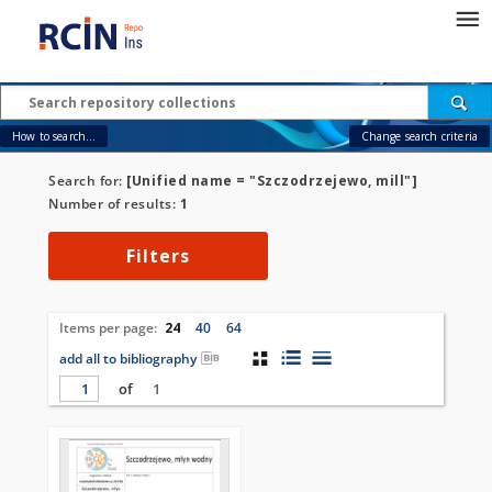
How to search...
Change search criteria
Search for:
[Unified name = "Szczodrzejewo, mill"]
Number of results:
1
Filters
Items per page:
24
40
64
add all to bibliography
of
1