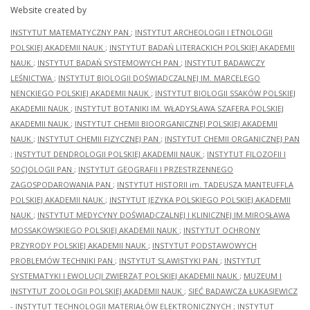
Website created by
INSTYTUT MATEMATYCZNY PAN
;
INSTYTUT ARCHEOLOGII I ETNOLOGII
POLSKIEJ AKADEMII NAUK
;
INSTYTUT BADAŃ LITERACKICH POLSKIEJ AKADEMII
NAUK
;
INSTYTUT BADAŃ SYSTEMOWYCH PAN
;
INSTYTUT BADAWCZY
LEŚNICTWA
;
INSTYTUT BIOLOGII DOŚWIADCZALNEJ IM. MARCELEGO
NENCKIEGO POLSKIEJ AKADEMII NAUK
;
INSTYTUT BIOLOGII SSAKÓW POLSKIEJ
AKADEMII NAUK
;
INSTYTUT BOTANIKI IM. WŁADYSŁAWA SZAFERA POLSKIEJ
AKADEMII NAUK
;
INSTYTUT CHEMII BIOORGANICZNEJ POLSKIEJ AKADEMII
NAUK
;
INSTYTUT CHEMII FIZYCZNEJ PAN
;
INSTYTUT CHEMII ORGANICZNEJ PAN
;
INSTYTUT DENDROLOGII POLSKIEJ AKADEMII NAUK
;
INSTYTUT FILOZOFII I
SOCJOLOGII PAN
;
INSTYTUT GEOGRAFII I PRZESTRZENNEGO
ZAGOSPODAROWANIA PAN
;
INSTYTUT HISTORII im. TADEUSZA MANTEUFFLA
POLSKIEJ AKADEMII NAUK
;
INSTYTUT JĘZYKA POLSKIEGO POLSKIEJ AKADEMII
NAUK
;
INSTYTUT MEDYCYNY DOŚWIADCZALNEJ I KLINICZNEJ IM.MIROSŁAWA
MOSSAKOWSKIEGO POLSKIEJ AKADEMII NAUK
;
INSTYTUT OCHRONY
PRZYRODY POLSKIEJ AKADEMII NAUK
;
INSTYTUT PODSTAWOWYCH
PROBLEMÓW TECHNIKI PAN
;
INSTYTUT SLAWISTYKI PAN
;
INSTYTUT
SYSTEMATYKI I EWOLUCJI ZWIERZĄT POLSKIEJ AKADEMII NAUK
;
MUZEUM I
INSTYTUT ZOOLOGII POLSKIEJ AKADEMII NAUK
;
SIEĆ BADAWCZA ŁUKASIEWICZ
- INSTYTUT TECHNOLOGII MATERIAŁÓW ELEKTRONICZNYCH
;
INSTYTUT