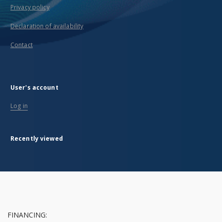
Privacy policy
Declaration of availability
Contact
User's account
Log in
Recently viewed
FINANCING: