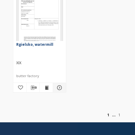
Rgielsko, watermill
XIX
butter factory
of
1
1