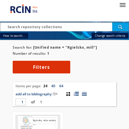
How to search...
Change search criteria
Search for:
[Unified name = "Rgielsko, mill"]
Number of results:
1
Filters
Items per page:
24
40
64
add all to bibliography
of
1