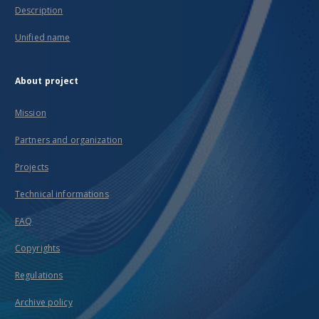
Description
Unified name
About project
Mission
Partners and organization
Projects
Technical informations
FAQ
Copyrights
Regulations
Archive policy