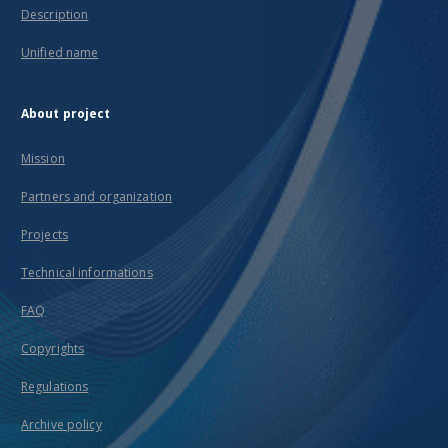
Description
Unified name
About project
Mission
Partners and organization
Projects
Technical informations
FAQ
Copyrights
Regulations
Archive policy