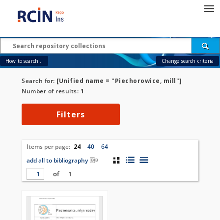
How to search...
Change search criteria
Search for:
[Unified name = "Piechorowice, mill"]
Number of results:
1
Filters
Items per page:
24
40
64
add all to bibliography
of
1