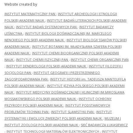
Website created by
INSTYTUT MATEMATYCZNY PAN
;
INSTYTUT ARCHEOLOGII I ETNOLOGII
POLSKIEJ AKADEMII NAUK
;
INSTYTUT BADAŃ LITERACKICH POLSKIEJ AKADEMII
NAUK
;
INSTYTUT BADAŃ SYSTEMOWYCH PAN
;
INSTYTUT BADAWCZY
LEŚNICTWA
;
INSTYTUT BIOLOGII DOŚWIADCZALNEJ IM. MARCELEGO
NENCKIEGO POLSKIEJ AKADEMII NAUK
;
INSTYTUT BIOLOGII SSAKÓW POLSKIEJ
AKADEMII NAUK
;
INSTYTUT BOTANIKI IM. WŁADYSŁAWA SZAFERA POLSKIEJ
AKADEMII NAUK
;
INSTYTUT CHEMII BIOORGANICZNEJ POLSKIEJ AKADEMII
NAUK
;
INSTYTUT CHEMII FIZYCZNEJ PAN
;
INSTYTUT CHEMII ORGANICZNEJ PAN
;
INSTYTUT DENDROLOGII POLSKIEJ AKADEMII NAUK
;
INSTYTUT FILOZOFII I
SOCJOLOGII PAN
;
INSTYTUT GEOGRAFII I PRZESTRZENNEGO
ZAGOSPODAROWANIA PAN
;
INSTYTUT HISTORII im. TADEUSZA MANTEUFFLA
POLSKIEJ AKADEMII NAUK
;
INSTYTUT JĘZYKA POLSKIEGO POLSKIEJ AKADEMII
NAUK
;
INSTYTUT MEDYCYNY DOŚWIADCZALNEJ I KLINICZNEJ IM.MIROSŁAWA
MOSSAKOWSKIEGO POLSKIEJ AKADEMII NAUK
;
INSTYTUT OCHRONY
PRZYRODY POLSKIEJ AKADEMII NAUK
;
INSTYTUT PODSTAWOWYCH
PROBLEMÓW TECHNIKI PAN
;
INSTYTUT SLAWISTYKI PAN
;
INSTYTUT
SYSTEMATYKI I EWOLUCJI ZWIERZĄT POLSKIEJ AKADEMII NAUK
;
MUZEUM I
INSTYTUT ZOOLOGII POLSKIEJ AKADEMII NAUK
;
SIEĆ BADAWCZA ŁUKASIEWICZ
- INSTYTUT TECHNOLOGII MATERIAŁÓW ELEKTRONICZNYCH
;
INSTYTUT