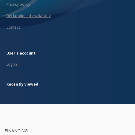
Privacy policy
Declaration of availability
Contact
User's account
Log in
Recently viewed
FINANCING: