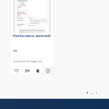
Piechorowice, watermill
XIX
Industrial heritage site
of
1
1