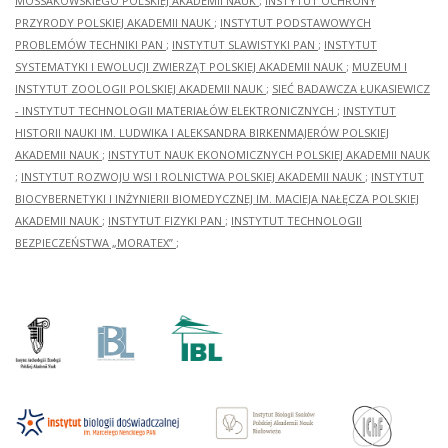
MOSSAKOWSKIEGO POLSKIEJ AKADEMII NAUK
;
INSTYTUT OCHRONY
PRZYRODY POLSKIEJ AKADEMII NAUK
;
INSTYTUT PODSTAWOWYCH
PROBLEMÓW TECHNIKI PAN
;
INSTYTUT SLAWISTYKI PAN
;
INSTYTUT
SYSTEMATYKI I EWOLUCJI ZWIERZĄT POLSKIEJ AKADEMII NAUK
;
MUZEUM I
INSTYTUT ZOOLOGII POLSKIEJ AKADEMII NAUK
;
SIEĆ BADAWCZA ŁUKASIEWICZ
- INSTYTUT TECHNOLOGII MATERIAŁÓW ELEKTRONICZNYCH
;
INSTYTUT
HISTORII NAUKI IM. LUDWIKA I ALEKSANDRA BIRKENMAJERÓW POLSKIEJ
AKADEMII NAUK
;
INSTYTUT NAUK EKONOMICZNYCH POLSKIEJ AKADEMII NAUK
;
INSTYTUT ROZWOJU WSI I ROLNICTWA POLSKIEJ AKADEMII NAUK
;
INSTYTUT
BIOCYBERNETYKI I INŻYNIERII BIOMEDYCZNEJ IM. MACIEJA NAŁĘCZA POLSKIEJ
AKADEMII NAUK
;
INSTYTUT FIZYKI PAN
;
INSTYTUT TECHNOLOGII
BEZPIECZEŃSTWA „MORATEX”
;