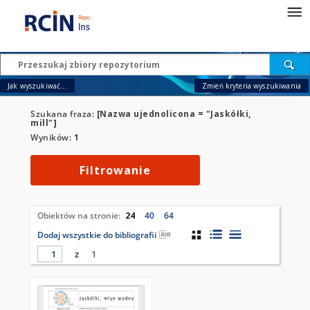
Jak wyszukiwać...
Zmień kryteria wyszukiwania
Szukana fraza:
[Nazwa ujednolicona = "Jaskółki,
mill"]
Wyników:
1
Filtrowanie
Obiektów na stronie:
24
40
64
Dodaj wszystkie do bibliografii
z
1