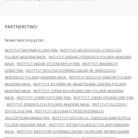
PARTNERSTWO:
Serwis tworzony przez
INSTYTUT MATEMATYCZNY PAN
;
INSTYTUT ARCHEOLOGII I ETNOLOGII
POLSKIEJ AKADEMII NAUK
;
INSTYTUT BADAŃ LITERACKICH POLSKIEJ AKADEMII
NAUK
;
INSTYTUT BADAŃ SYSTEMOWYCH PAN
;
INSTYTUT BADAWCZY
LEŚNICTWA
;
INSTYTUT BIOLOGII DOŚWIADCZALNEJ IM. MARCELEGO
NENCKIEGO POLSKIEJ AKADEMII NAUK
;
INSTYTUT BIOLOGII SSAKÓW POLSKIEJ
AKADEMII NAUK
;
INSTYTUT BOTANIKI IM. WŁADYSŁAWA SZAFERA POLSKIEJ
AKADEMII NAUK
;
INSTYTUT CHEMII BIOORGANICZNEJ POLSKIEJ AKADEMII
NAUK
;
INSTYTUT CHEMII FIZYCZNEJ PAN
;
INSTYTUT CHEMII ORGANICZNEJ PAN
;
INSTYTUT DENDROLOGII POLSKIEJ AKADEMII NAUK
;
INSTYTUT FILOZOFII I
SOCJOLOGII PAN
;
INSTYTUT GEOGRAFII I PRZESTRZENNEGO
ZAGOSPODAROWANIA PAN
;
INSTYTUT HISTORII im. TADEUSZA MANTEUFFLA
POLSKIEJ AKADEMII NAUK
;
INSTYTUT JĘZYKA POLSKIEGO POLSKIEJ AKADEMII
NAUK
;
INSTYTUT MEDYCYNY DOŚWIADCZALNEJ I KLINICZNEJ IM.MIROSŁAWA