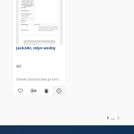
Jaskółki, młyn wodny
XIX
Obiekt dziedzictwa przemysłowego
z
1
1