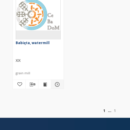
Babięta, watermill
XIX
grain mill
of
1
1