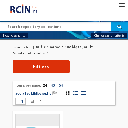
How to search...
Change search criteria
Search for:
[Unified name = "Babięta, mill"]
Number of results:
1
Filters
Items per page:
24
40
64
add all to bibliography
of
1