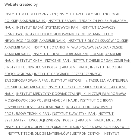
Website created by
INSTYTUT MATEMATYCZNY PAN
;
INSTYTUT ARCHEOLOGII I ETNOLOGII
POLSKIEJ AKADEMII NAUK
;
INSTYTUT BADAŃ LITERACKICH POLSKIEJ AKADEMII
NAUK
;
INSTYTUT BADAŃ SYSTEMOWYCH PAN
;
INSTYTUT BADAWCZY
LEŚNICTWA
;
INSTYTUT BIOLOGII DOŚWIADCZALNEJ IM. MARCELEGO
NENCKIEGO POLSKIEJ AKADEMII NAUK
;
INSTYTUT BIOLOGII SSAKÓW POLSKIEJ
AKADEMII NAUK
;
INSTYTUT BOTANIKI IM. WŁADYSŁAWA SZAFERA POLSKIEJ
AKADEMII NAUK
;
INSTYTUT CHEMII BIOORGANICZNEJ POLSKIEJ AKADEMII
NAUK
;
INSTYTUT CHEMII FIZYCZNEJ PAN
;
INSTYTUT CHEMII ORGANICZNEJ PAN
;
INSTYTUT DENDROLOGII POLSKIEJ AKADEMII NAUK
;
INSTYTUT FILOZOFII I
SOCJOLOGII PAN
;
INSTYTUT GEOGRAFII I PRZESTRZENNEGO
ZAGOSPODAROWANIA PAN
;
INSTYTUT HISTORII im. TADEUSZA MANTEUFFLA
POLSKIEJ AKADEMII NAUK
;
INSTYTUT JĘZYKA POLSKIEGO POLSKIEJ AKADEMII
NAUK
;
INSTYTUT MEDYCYNY DOŚWIADCZALNEJ I KLINICZNEJ IM.MIROSŁAWA
MOSSAKOWSKIEGO POLSKIEJ AKADEMII NAUK
;
INSTYTUT OCHRONY
PRZYRODY POLSKIEJ AKADEMII NAUK
;
INSTYTUT PODSTAWOWYCH
PROBLEMÓW TECHNIKI PAN
;
INSTYTUT SLAWISTYKI PAN
;
INSTYTUT
SYSTEMATYKI I EWOLUCJI ZWIERZĄT POLSKIEJ AKADEMII NAUK
;
MUZEUM I
INSTYTUT ZOOLOGII POLSKIEJ AKADEMII NAUK
;
SIEĆ BADAWCZA ŁUKASIEWICZ
- INSTYTUT TECHNOLOGII MATERIAŁÓW ELEKTRONICZNYCH
;
INSTYTUT