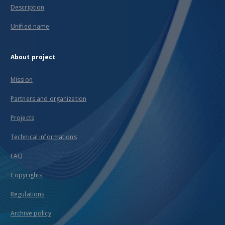
Description
Unified name
About project
Mission
Partners and organization
Projects
Technical informations
FAQ
Copyrights
Regulations
Archive policy