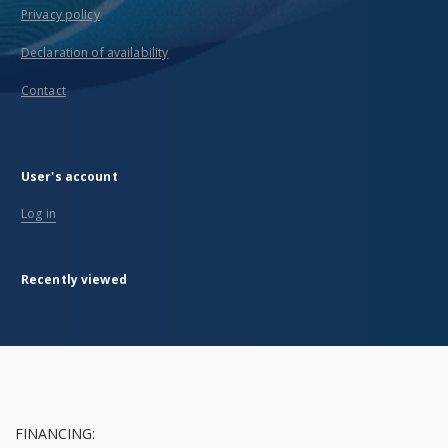
Privacy policy
Declaration of availability
Contact
User's account
Log in
Recently viewed
FINANCING: