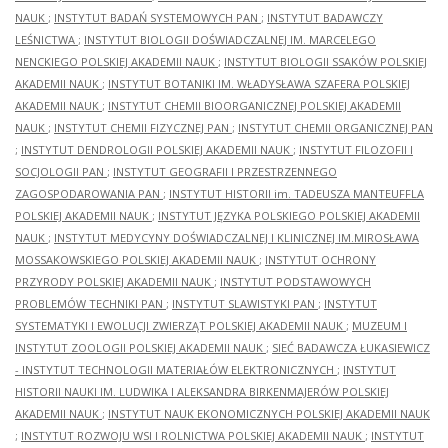
NAUK
;
INSTYTUT BADAŃ SYSTEMOWYCH PAN
;
INSTYTUT BADAWCZY
LEŚNICTWA
;
INSTYTUT BIOLOGII DOŚWIADCZALNEJ IM. MARCELEGO
NENCKIEGO POLSKIEJ AKADEMII NAUK
;
INSTYTUT BIOLOGII SSAKÓW POLSKIEJ
AKADEMII NAUK
;
INSTYTUT BOTANIKI IM. WŁADYSŁAWA SZAFERA POLSKIEJ
AKADEMII NAUK
;
INSTYTUT CHEMII BIOORGANICZNEJ POLSKIEJ AKADEMII
NAUK
;
INSTYTUT CHEMII FIZYCZNEJ PAN
;
INSTYTUT CHEMII ORGANICZNEJ PAN
;
INSTYTUT DENDROLOGII POLSKIEJ AKADEMII NAUK
;
INSTYTUT FILOZOFII I
SOCJOLOGII PAN
;
INSTYTUT GEOGRAFII I PRZESTRZENNEGO
ZAGOSPODAROWANIA PAN
;
INSTYTUT HISTORII im. TADEUSZA MANTEUFFLA
POLSKIEJ AKADEMII NAUK
;
INSTYTUT JĘZYKA POLSKIEGO POLSKIEJ AKADEMII
NAUK
;
INSTYTUT MEDYCYNY DOŚWIADCZALNEJ I KLINICZNEJ IM.MIROSŁAWA
MOSSAKOWSKIEGO POLSKIEJ AKADEMII NAUK
;
INSTYTUT OCHRONY
PRZYRODY POLSKIEJ AKADEMII NAUK
;
INSTYTUT PODSTAWOWYCH
PROBLEMÓW TECHNIKI PAN
;
INSTYTUT SLAWISTYKI PAN
;
INSTYTUT
SYSTEMATYKI I EWOLUCJI ZWIERZĄT POLSKIEJ AKADEMII NAUK
;
MUZEUM I
INSTYTUT ZOOLOGII POLSKIEJ AKADEMII NAUK
;
SIEĆ BADAWCZA ŁUKASIEWICZ
- INSTYTUT TECHNOLOGII MATERIAŁÓW ELEKTRONICZNYCH
;
INSTYTUT
HISTORII NAUKI IM. LUDWIKA I ALEKSANDRA BIRKENMAJERÓW POLSKIEJ
AKADEMII NAUK
;
INSTYTUT NAUK EKONOMICZNYCH POLSKIEJ AKADEMII NAUK
;
INSTYTUT ROZWOJU WSI I ROLNICTWA POLSKIEJ AKADEMII NAUK
;
INSTYTUT