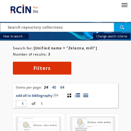
How to search...
Change search criteria
Search for:
[Unified name = "Żelazna, mill"]
Number of results:
3
Filters
Items per page:
24
40
64
add all to bibliography
of
1