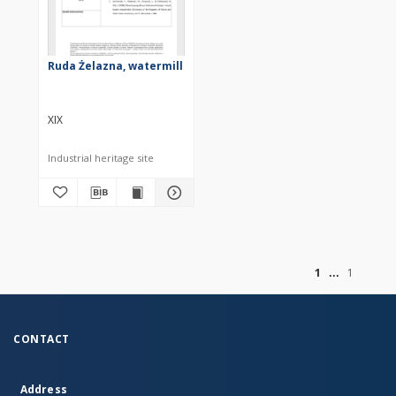
Ruda Żelazna, watermill
XIX
Industrial heritage site
of
1
1
CONTACT
Address