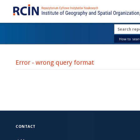
How to searc
Error - wrong query format
CONTACT