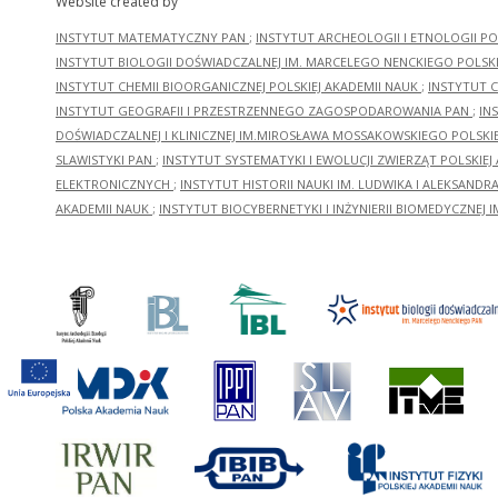
Website created by
INSTYTUT MATEMATYCZNY PAN
;
INSTYTUT ARCHEOLOGII I ETNOLOGII PO
INSTYTUT BIOLOGII DOŚWIADCZALNEJ IM. MARCELEGO NENCKIEGO POLSKI
INSTYTUT CHEMII BIOORGANICZNEJ POLSKIEJ AKADEMII NAUK
;
INSTYTUT C
INSTYTUT GEOGRAFII I PRZESTRZENNEGO ZAGOSPODAROWANIA PAN
;
IN
DOŚWIADCZALNEJ I KLINICZNEJ IM.MIROSŁAWA MOSSAKOWSKIEGO POLSKI
SLAWISTYKI PAN
;
INSTYTUT SYSTEMATYKI I EWOLUCJI ZWIERZĄT POLSKIEJ
ELEKTRONICZNYCH
;
INSTYTUT HISTORII NAUKI IM. LUDWIKA I ALEKSAND
AKADEMII NAUK
;
INSTYTUT BIOCYBERNETYKI I INŻYNIERII BIOMEDYCZNEJ I