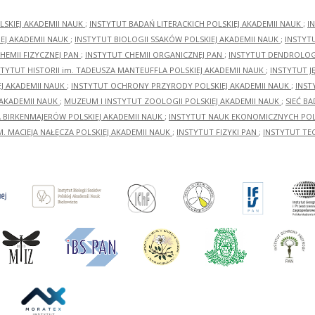
LSKIEJ AKADEMII NAUK
;
INSTYTUT BADAŃ LITERACKICH POLSKIEJ AKADEMII NAUK
;
I
EJ AKADEMII NAUK
;
INSTYTUT BIOLOGII SSAKÓW POLSKIEJ AKADEMII NAUK
;
INSTYT
HEMII FIZYCZNEJ PAN
;
INSTYTUT CHEMII ORGANICZNEJ PAN
;
INSTYTUT DENDROLOGI
STYTUT HISTORII im. TADEUSZA MANTEUFFLA POLSKIEJ AKADEMII NAUK
;
INSTYTUT J
EJ AKADEMII NAUK
;
INSTYTUT OCHRONY PRZYRODY POLSKIEJ AKADEMII NAUK
;
INST
 AKADEMII NAUK
;
MUZEUM I INSTYTUT ZOOLOGII POLSKIEJ AKADEMII NAUK
;
SIEĆ B
RA BIRKENMAJERÓW POLSKIEJ AKADEMII NAUK
;
INSTYTUT NAUK EKONOMICZNYCH POLS
M. MACIEJA NAŁĘCZA POLSKIEJ AKADEMII NAUK
;
INSTYTUT FIZYKI PAN
;
INSTYTUT TE