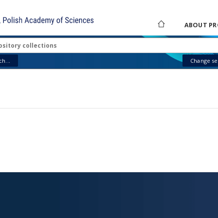
ABOUT PR
h...
Change sea