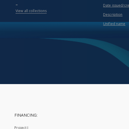
...
Date issued/cr
View all collections
Description
Unified name
FINANCING:
Project I