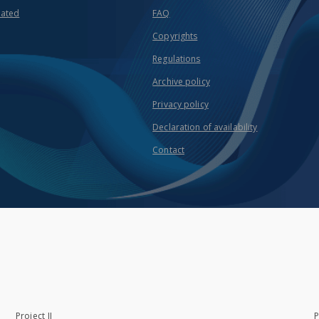
eated
FAQ
Copyrights
Regulations
Archive policy
Privacy policy
Declaration of availability
Contact
Project II
P