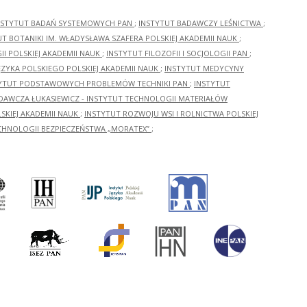
NSTYTUT BADAŃ SYSTEMOWYCH PAN
;
INSTYTUT BADAWCZY LEŚNICTWA
;
UT BOTANIKI IM. WŁADYSŁAWA SZAFERA POLSKIEJ AKADEMII NAUK
;
I POLSKIEJ AKADEMII NAUK
;
INSTYTUT FILOZOFII I SOCJOLOGII PAN
;
ĘZYKA POLSKIEGO POLSKIEJ AKADEMII NAUK
;
INSTYTUT MEDYCYNY
YTUT PODSTAWOWYCH PROBLEMÓW TECHNIKI PAN
;
INSTYTUT
ADAWCZA ŁUKASIEWICZ - INSTYTUT TECHNOLOGII MATERIAŁÓW
KIEJ AKADEMII NAUK
;
INSTYTUT ROZWOJU WSI I ROLNICTWA POLSKIEJ
CHNOLOGII BEZPIECZEŃSTWA „MORATEX”
;