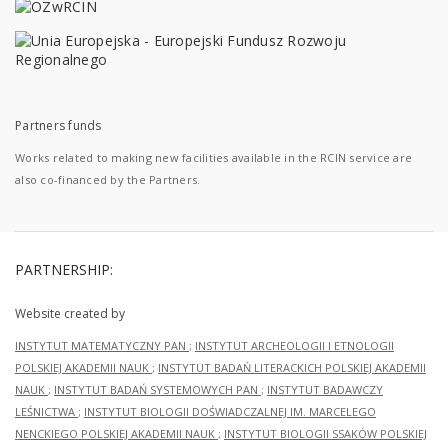
Partners funds
Works related to making new facilities available in the RCIN service are
also co-financed by the Partners.
PARTNERSHIP:
Website created by
INSTYTUT MATEMATYCZNY PAN
;
INSTYTUT ARCHEOLOGII I ETNOLOGII
POLSKIEJ AKADEMII NAUK
;
INSTYTUT BADAŃ LITERACKICH POLSKIEJ AKADEMII
NAUK
;
INSTYTUT BADAŃ SYSTEMOWYCH PAN
;
INSTYTUT BADAWCZY
LEŚNICTWA
;
INSTYTUT BIOLOGII DOŚWIADCZALNEJ IM. MARCELEGO
NENCKIEGO POLSKIEJ AKADEMII NAUK
;
INSTYTUT BIOLOGII SSAKÓW POLSKIEJ