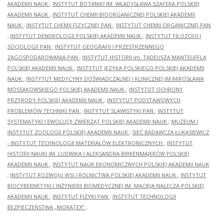
AKADEMII NAUK
;
INSTYTUT BOTANIKI IM. WŁADYSŁAWA SZAFERA POLSKIEJ
AKADEMII NAUK
;
INSTYTUT CHEMII BIOORGANICZNEJ POLSKIEJ AKADEMII
NAUK
;
INSTYTUT CHEMII FIZYCZNEJ PAN
;
INSTYTUT CHEMII ORGANICZNEJ PAN
;
INSTYTUT DENDROLOGII POLSKIEJ AKADEMII NAUK
;
INSTYTUT FILOZOFII I
SOCJOLOGII PAN
;
INSTYTUT GEOGRAFII I PRZESTRZENNEGO
ZAGOSPODAROWANIA PAN
;
INSTYTUT HISTORII im. TADEUSZA MANTEUFFLA
POLSKIEJ AKADEMII NAUK
;
INSTYTUT JĘZYKA POLSKIEGO POLSKIEJ AKADEMII
NAUK
;
INSTYTUT MEDYCYNY DOŚWIADCZALNEJ I KLINICZNEJ IM.MIROSŁAWA
MOSSAKOWSKIEGO POLSKIEJ AKADEMII NAUK
;
INSTYTUT OCHRONY
PRZYRODY POLSKIEJ AKADEMII NAUK
;
INSTYTUT PODSTAWOWYCH
PROBLEMÓW TECHNIKI PAN
;
INSTYTUT SLAWISTYKI PAN
;
INSTYTUT
SYSTEMATYKI I EWOLUCJI ZWIERZĄT POLSKIEJ AKADEMII NAUK
;
MUZEUM I
INSTYTUT ZOOLOGII POLSKIEJ AKADEMII NAUK
;
SIEĆ BADAWCZA ŁUKASIEWICZ
- INSTYTUT TECHNOLOGII MATERIAŁÓW ELEKTRONICZNYCH
;
INSTYTUT
HISTORII NAUKI IM. LUDWIKA I ALEKSANDRA BIRKENMAJERÓW POLSKIEJ
AKADEMII NAUK
;
INSTYTUT NAUK EKONOMICZNYCH POLSKIEJ AKADEMII NAUK
;
INSTYTUT ROZWOJU WSI I ROLNICTWA POLSKIEJ AKADEMII NAUK
;
INSTYTUT
BIOCYBERNETYKI I INŻYNIERII BIOMEDYCZNEJ IM. MACIEJA NAŁĘCZA POLSKIEJ
AKADEMII NAUK
;
INSTYTUT FIZYKI PAN
;
INSTYTUT TECHNOLOGII
BEZPIECZEŃSTWA „MORATEX”
;