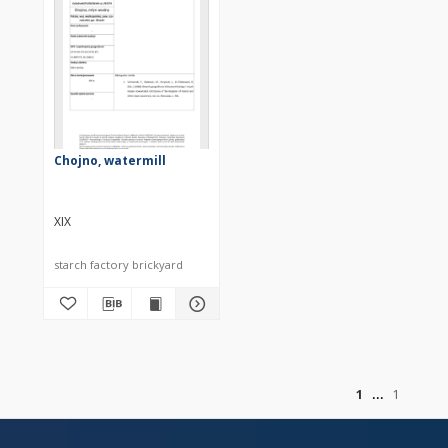
Chojno, watermill
XIX
starch factory brickyard
of
1
1