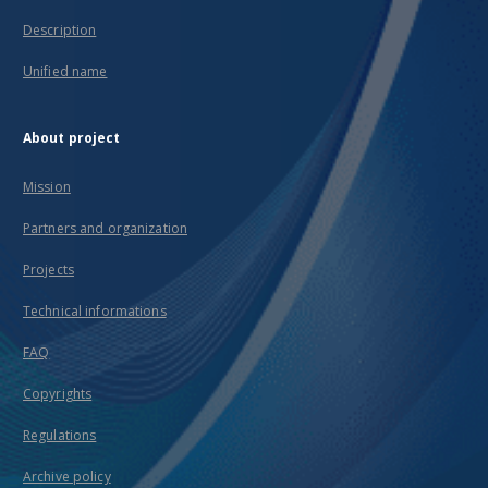
Description
Unified name
About project
Mission
Partners and organization
Projects
Technical informations
FAQ
Copyrights
Regulations
Archive policy