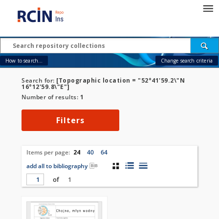
How to search...
Change search criteria
Search for:
[Topographic location = "52°41'59.2\"N
16°12'59.8\"E"]
Number of results:
1
Filters
Items per page:
24
40
64
add all to bibliography
of
1