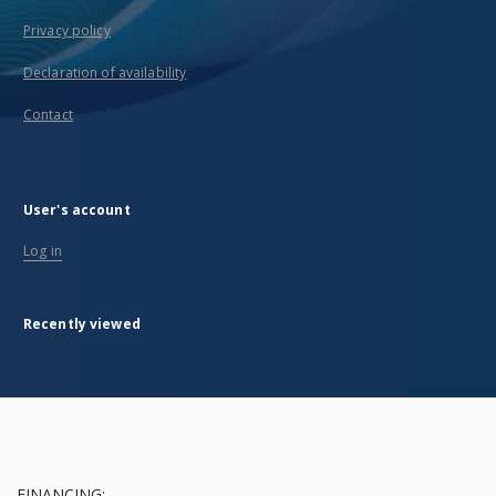
Privacy policy
Declaration of availability
Contact
User's account
Log in
Recently viewed
FINANCING: