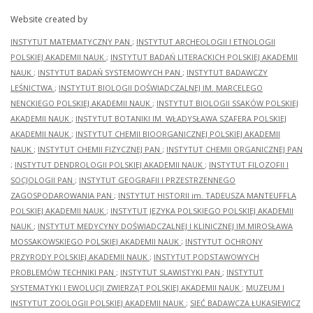
Website created by
INSTYTUT MATEMATYCZNY PAN
;
INSTYTUT ARCHEOLOGII I ETNOLOGII
POLSKIEJ AKADEMII NAUK
;
INSTYTUT BADAŃ LITERACKICH POLSKIEJ AKADEMII
NAUK
;
INSTYTUT BADAŃ SYSTEMOWYCH PAN
;
INSTYTUT BADAWCZY
LEŚNICTWA
;
INSTYTUT BIOLOGII DOŚWIADCZALNEJ IM. MARCELEGO
NENCKIEGO POLSKIEJ AKADEMII NAUK
;
INSTYTUT BIOLOGII SSAKÓW POLSKIEJ
AKADEMII NAUK
;
INSTYTUT BOTANIKI IM. WŁADYSŁAWA SZAFERA POLSKIEJ
AKADEMII NAUK
;
INSTYTUT CHEMII BIOORGANICZNEJ POLSKIEJ AKADEMII
NAUK
;
INSTYTUT CHEMII FIZYCZNEJ PAN
;
INSTYTUT CHEMII ORGANICZNEJ PAN
;
INSTYTUT DENDROLOGII POLSKIEJ AKADEMII NAUK
;
INSTYTUT FILOZOFII I
SOCJOLOGII PAN
;
INSTYTUT GEOGRAFII I PRZESTRZENNEGO
ZAGOSPODAROWANIA PAN
;
INSTYTUT HISTORII im. TADEUSZA MANTEUFFLA
POLSKIEJ AKADEMII NAUK
;
INSTYTUT JĘZYKA POLSKIEGO POLSKIEJ AKADEMII
NAUK
;
INSTYTUT MEDYCYNY DOŚWIADCZALNEJ I KLINICZNEJ IM.MIROSŁAWA
MOSSAKOWSKIEGO POLSKIEJ AKADEMII NAUK
;
INSTYTUT OCHRONY
PRZYRODY POLSKIEJ AKADEMII NAUK
;
INSTYTUT PODSTAWOWYCH
PROBLEMÓW TECHNIKI PAN
;
INSTYTUT SLAWISTYKI PAN
;
INSTYTUT
SYSTEMATYKI I EWOLUCJI ZWIERZĄT POLSKIEJ AKADEMII NAUK
;
MUZEUM I
INSTYTUT ZOOLOGII POLSKIEJ AKADEMII NAUK
;
SIEĆ BADAWCZA ŁUKASIEWICZ