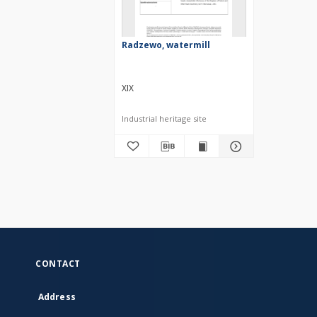
Radzewo, watermill
XIX
Industrial heritage site
CONTACT
Address