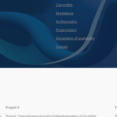
Copyrights
Regulations
Archive policy
Privacy policy
Declaration of availability
Contact
Project II
P
y
Project "Open Resources in the Digital Repository of Scientific
W