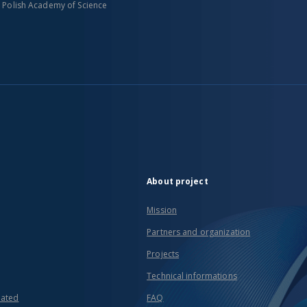
n Polish Academy of Science
About project
Mission
Partners and organization
Projects
Technical informations
eated
FAQ