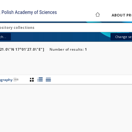
ABOUT PR
h...
Change sea
21.0\"N 17°01'27.0\"E"]
Number of results:
1
iography