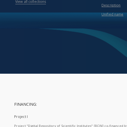
View all collections
Description
Unified name
FINANCING:
Project I
Project "Digital Repository of Scientific Institutes" [RCIN] co-financed b