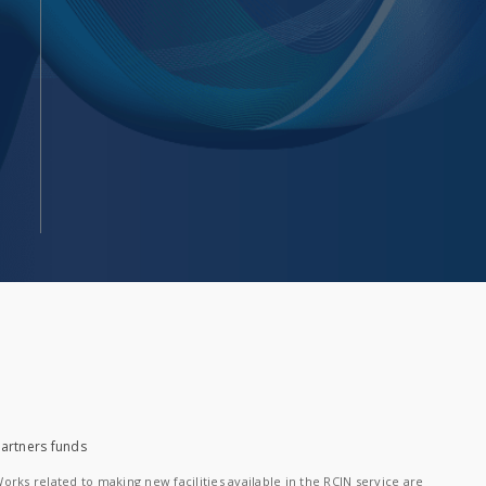
artners funds
orks related to making new facilities available in the RCIN service are