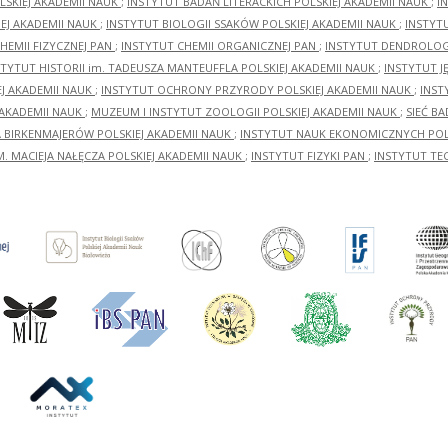
LSKIEJ AKADEMII NAUK
;
INSTYTUT BADAŃ LITERACKICH POLSKIEJ AKADEMII NAUK
;
I
EJ AKADEMII NAUK
;
INSTYTUT BIOLOGII SSAKÓW POLSKIEJ AKADEMII NAUK
;
INSTYT
HEMII FIZYCZNEJ PAN
;
INSTYTUT CHEMII ORGANICZNEJ PAN
;
INSTYTUT DENDROLOGI
STYTUT HISTORII im. TADEUSZA MANTEUFFLA POLSKIEJ AKADEMII NAUK
;
INSTYTUT J
EJ AKADEMII NAUK
;
INSTYTUT OCHRONY PRZYRODY POLSKIEJ AKADEMII NAUK
;
INST
 AKADEMII NAUK
;
MUZEUM I INSTYTUT ZOOLOGII POLSKIEJ AKADEMII NAUK
;
SIEĆ B
RA BIRKENMAJERÓW POLSKIEJ AKADEMII NAUK
;
INSTYTUT NAUK EKONOMICZNYCH POLS
M. MACIEJA NAŁĘCZA POLSKIEJ AKADEMII NAUK
;
INSTYTUT FIZYKI PAN
;
INSTYTUT TE