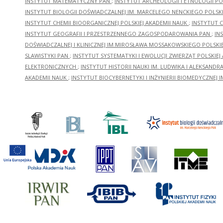
INSTYTUT MATEMATYCZNY PAN
;
INSTYTUT ARCHEOLOGII I ETNOLOGII PO
INSTYTUT BIOLOGII DOŚWIADCZALNEJ IM. MARCELEGO NENCKIEGO POLSKI
INSTYTUT CHEMII BIOORGANICZNEJ POLSKIEJ AKADEMII NAUK
;
INSTYTUT C
INSTYTUT GEOGRAFII I PRZESTRZENNEGO ZAGOSPODAROWANIA PAN
;
IN
DOŚWIADCZALNEJ I KLINICZNEJ IM.MIROSŁAWA MOSSAKOWSKIEGO POLSKI
SLAWISTYKI PAN
;
INSTYTUT SYSTEMATYKI I EWOLUCJI ZWIERZĄT POLSKIEJ
ELEKTRONICZNYCH
;
INSTYTUT HISTORII NAUKI IM. LUDWIKA I ALEKSAND
AKADEMII NAUK
;
INSTYTUT BIOCYBERNETYKI I INŻYNIERII BIOMEDYCZNEJ I