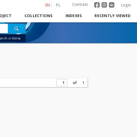
Contrast
EN
PL
Login
OJECT
COLLECTIONS
INDEXES
RECENTLY VIEWED
rch criteria
of
1