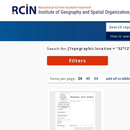
How to searc
Search for:
[Topographic location = "52°12'
Filters
Items per page:
24
40
64
add all to bibl