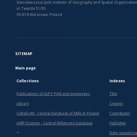
Stanislaw Leszczycki Institute of Geography and Spatial Organizatio
ul. Twarda 51/55
00-818 Warszawa, Poland
SITEMAP
Main page
Collections
Indexes
Publications of IGiPZ PAN and employees
Title
Library
Creator
CeBaDoM - Central Database of Mills in Poland
Contributor
millPOLstone - Central Millstones Database
Publisher
...
Date issued/cr