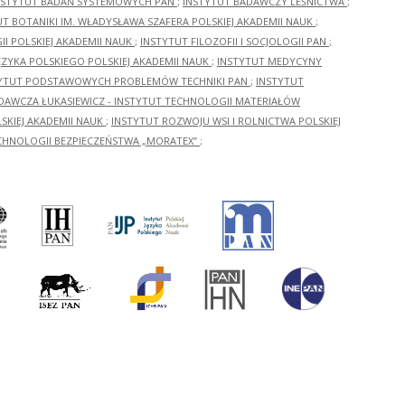
NSTYTUT BADAŃ SYSTEMOWYCH PAN
;
INSTYTUT BADAWCZY LEŚNICTWA
;
UT BOTANIKI IM. WŁADYSŁAWA SZAFERA POLSKIEJ AKADEMII NAUK
;
I POLSKIEJ AKADEMII NAUK
;
INSTYTUT FILOZOFII I SOCJOLOGII PAN
;
ĘZYKA POLSKIEGO POLSKIEJ AKADEMII NAUK
;
INSTYTUT MEDYCYNY
YTUT PODSTAWOWYCH PROBLEMÓW TECHNIKI PAN
;
INSTYTUT
ADAWCZA ŁUKASIEWICZ - INSTYTUT TECHNOLOGII MATERIAŁÓW
KIEJ AKADEMII NAUK
;
INSTYTUT ROZWOJU WSI I ROLNICTWA POLSKIEJ
CHNOLOGII BEZPIECZEŃSTWA „MORATEX”
;