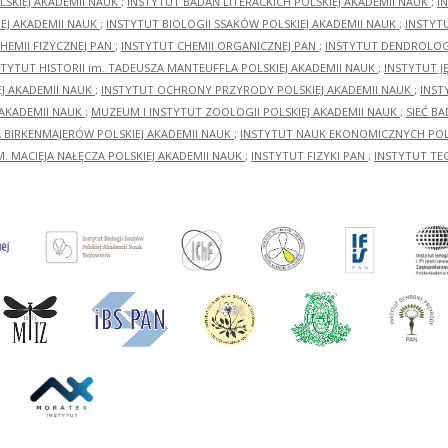
LSKIEJ AKADEMII NAUK
;
INSTYTUT BADAŃ LITERACKICH POLSKIEJ AKADEMII NAUK
;
I
EJ AKADEMII NAUK
;
INSTYTUT BIOLOGII SSAKÓW POLSKIEJ AKADEMII NAUK
;
INSTYT
HEMII FIZYCZNEJ PAN
;
INSTYTUT CHEMII ORGANICZNEJ PAN
;
INSTYTUT DENDROLOGI
STYTUT HISTORII im. TADEUSZA MANTEUFFLA POLSKIEJ AKADEMII NAUK
;
INSTYTUT J
EJ AKADEMII NAUK
;
INSTYTUT OCHRONY PRZYRODY POLSKIEJ AKADEMII NAUK
;
INST
 AKADEMII NAUK
;
MUZEUM I INSTYTUT ZOOLOGII POLSKIEJ AKADEMII NAUK
;
SIEĆ B
RA BIRKENMAJERÓW POLSKIEJ AKADEMII NAUK
;
INSTYTUT NAUK EKONOMICZNYCH POLS
M. MACIEJA NAŁĘCZA POLSKIEJ AKADEMII NAUK
;
INSTYTUT FIZYKI PAN
;
INSTYTUT TE