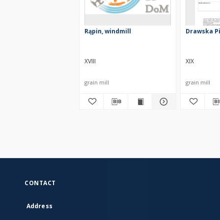
Rąpin, windmill
Drawska Pi
XVIII
XIX
grain mill
grain mill
CONTACT
Address