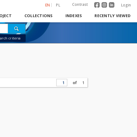
Contrast
EN
PL
Login
OJECT
COLLECTIONS
INDEXES
RECENTLY VIEWED
rch criteria
of
1