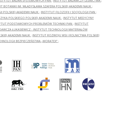
NSTYTUT BADAŃ SYSTEMOWYCH PAN
;
INSTYTUT BADAWCZY LEŚNICTWA
;
UT BOTANIKI IM. WŁADYSŁAWA SZAFERA POLSKIEJ AKADEMII NAUK
;
I POLSKIEJ AKADEMII NAUK
;
INSTYTUT FILOZOFII I SOCJOLOGII PAN
;
ĘZYKA POLSKIEGO POLSKIEJ AKADEMII NAUK
;
INSTYTUT MEDYCYNY
YTUT PODSTAWOWYCH PROBLEMÓW TECHNIKI PAN
;
INSTYTUT
ADAWCZA ŁUKASIEWICZ - INSTYTUT TECHNOLOGII MATERIAŁÓW
KIEJ AKADEMII NAUK
;
INSTYTUT ROZWOJU WSI I ROLNICTWA POLSKIEJ
CHNOLOGII BEZPIECZEŃSTWA „MORATEX”
;