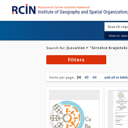
How to searc
Search for:
[Location = "Strzelce Krajeńsk
Filters
Items per page:
24
40
64
add all to bibl