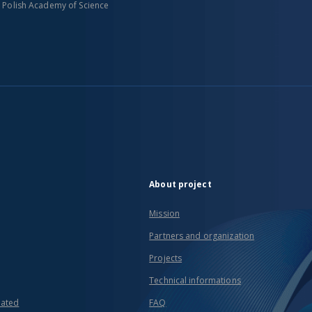
n Polish Academy of Science
About project
Mission
Partners and organization
Projects
Technical informations
eated
FAQ