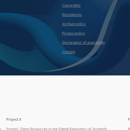
Copyrights
Regulations
Archive policy
Privacy policy
Declaration of availability
Contact
Project II
P
y
Project "Open Resources in the Digital Repository of Scientific
W