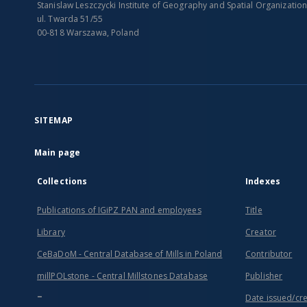
Stanislaw Leszczycki Institute of Geography and Spatial Organizatio
ul. Twarda 51/55
00-818 Warszawa, Poland
SITEMAP
Main page
Collections
Indexes
Publications of IGiPZ PAN and employees
Title
Library
Creator
CeBaDoM - Central Database of Mills in Poland
Contributor
millPOLstone - Central Millstones Database
Publisher
...
Date issued/cr