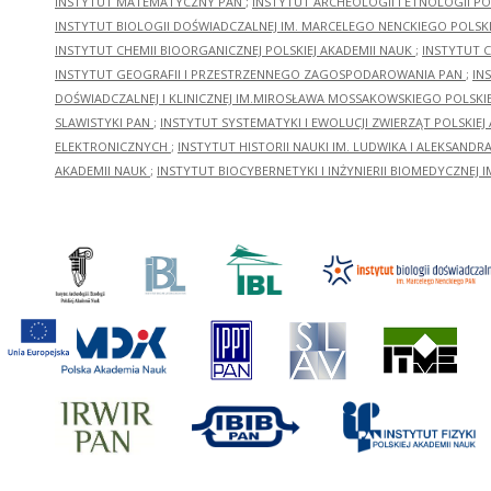
INSTYTUT MATEMATYCZNY PAN
;
INSTYTUT ARCHEOLOGII I ETNOLOGII PO
INSTYTUT BIOLOGII DOŚWIADCZALNEJ IM. MARCELEGO NENCKIEGO POLSKI
INSTYTUT CHEMII BIOORGANICZNEJ POLSKIEJ AKADEMII NAUK
;
INSTYTUT C
INSTYTUT GEOGRAFII I PRZESTRZENNEGO ZAGOSPODAROWANIA PAN
;
IN
DOŚWIADCZALNEJ I KLINICZNEJ IM.MIROSŁAWA MOSSAKOWSKIEGO POLSKI
SLAWISTYKI PAN
;
INSTYTUT SYSTEMATYKI I EWOLUCJI ZWIERZĄT POLSKIEJ
ELEKTRONICZNYCH
;
INSTYTUT HISTORII NAUKI IM. LUDWIKA I ALEKSAND
AKADEMII NAUK
;
INSTYTUT BIOCYBERNETYKI I INŻYNIERII BIOMEDYCZNEJ I