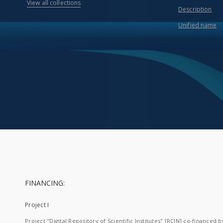
View all collections
Description
Unified name
FINANCING:
Project I
Project "Digital Repository of Scientific Institutes" [RCIN] co-financed b