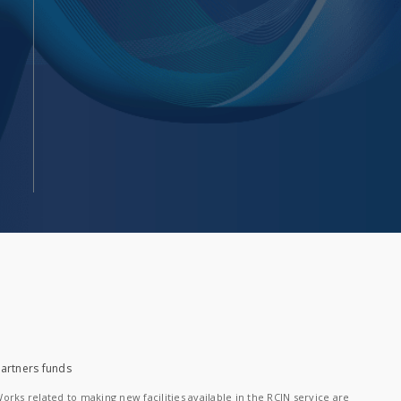
artners funds
orks related to making new facilities available in the RCIN service are