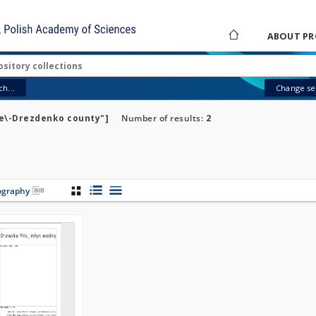
ABOUT PR
h...
Change sea
ie\-Drezdenko county"]
Number of results:
2
iography