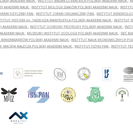
LSKIEJ AKADEMII NAUK
;
INSTYTUT BADAŃ LITERACKICH POLSKIEJ AKADEMII NAUK
;
I
EJ AKADEMII NAUK
;
INSTYTUT BIOLOGII SSAKÓW POLSKIEJ AKADEMII NAUK
;
INSTYT
HEMII FIZYCZNEJ PAN
;
INSTYTUT CHEMII ORGANICZNEJ PAN
;
INSTYTUT DENDROLOGI
STYTUT HISTORII im. TADEUSZA MANTEUFFLA POLSKIEJ AKADEMII NAUK
;
INSTYTUT J
EJ AKADEMII NAUK
;
INSTYTUT OCHRONY PRZYRODY POLSKIEJ AKADEMII NAUK
;
INST
 AKADEMII NAUK
;
MUZEUM I INSTYTUT ZOOLOGII POLSKIEJ AKADEMII NAUK
;
SIEĆ B
RA BIRKENMAJERÓW POLSKIEJ AKADEMII NAUK
;
INSTYTUT NAUK EKONOMICZNYCH POLS
M. MACIEJA NAŁĘCZA POLSKIEJ AKADEMII NAUK
;
INSTYTUT FIZYKI PAN
;
INSTYTUT TE