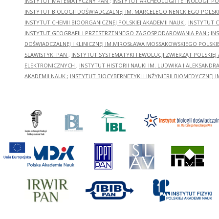
INSTYTUT MATEMATYCZNY PAN
;
INSTYTUT ARCHEOLOGII I ETNOLOGII PO
INSTYTUT BIOLOGII DOŚWIADCZALNEJ IM. MARCELEGO NENCKIEGO POLSKI
INSTYTUT CHEMII BIOORGANICZNEJ POLSKIEJ AKADEMII NAUK
;
INSTYTUT C
INSTYTUT GEOGRAFII I PRZESTRZENNEGO ZAGOSPODAROWANIA PAN
;
IN
DOŚWIADCZALNEJ I KLINICZNEJ IM.MIROSŁAWA MOSSAKOWSKIEGO POLSKI
SLAWISTYKI PAN
;
INSTYTUT SYSTEMATYKI I EWOLUCJI ZWIERZĄT POLSKIEJ
ELEKTRONICZNYCH
;
INSTYTUT HISTORII NAUKI IM. LUDWIKA I ALEKSAND
AKADEMII NAUK
;
INSTYTUT BIOCYBERNETYKI I INŻYNIERII BIOMEDYCZNEJ I