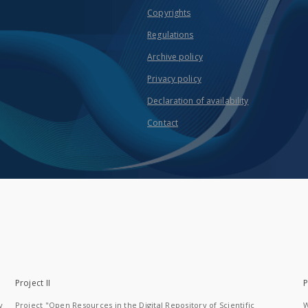
Copyrights
Regulations
Archive policy
Privacy policy
Declaration of availability
Contact
Project II
P
y
Project "Open Resources in the Digital Repository of Scientific
W