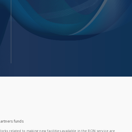
artners funds
orks related to making new facilities available in the RCIN service are