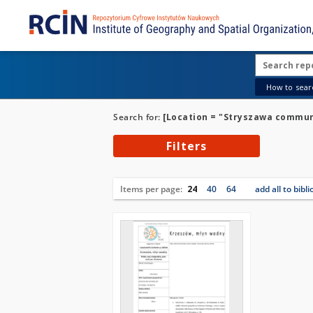
How to searc
Search for:
[Location = "Stryszawa commu
Filters
Items per page:
24
40
64
add all to bibl