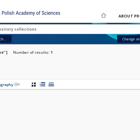
ABOUT PR
h...
Change sea
ne"]
Number of results:
1
iography