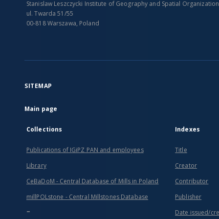
Stanislaw Leszczycki Institute of Geography and Spatial Organizatio
ul. Twarda 51/55
00-818 Warszawa, Poland
SITEMAP
Main page
Collections
Indexes
Publications of IGiPZ PAN and employees
Title
Library
Creator
CeBaDoM - Central Database of Mills in Poland
Contributor
millPOLstone - Central Millstones Database
Publisher
...
Date issued/cr