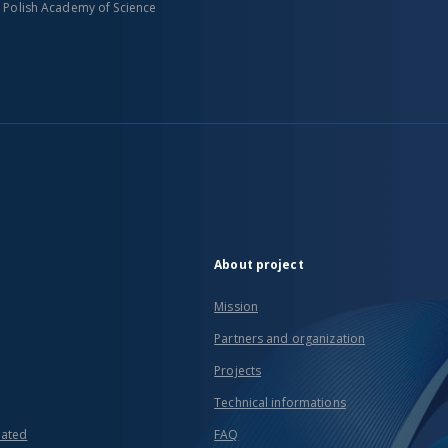
n Polish Academy of Science
About project
Mission
Partners and organization
Projects
Technical informations
eated
FAQ