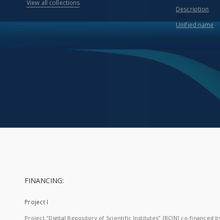
View all collections
Description
Unified name
FINANCING:
Project I
Project "Digital Repository of Scientific Institutes" [RCIN] co-financed b