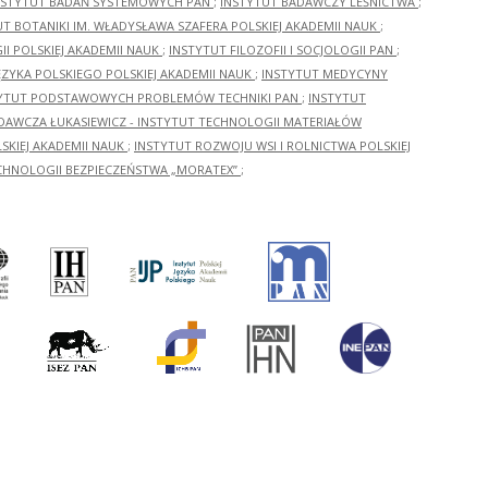
NSTYTUT BADAŃ SYSTEMOWYCH PAN
;
INSTYTUT BADAWCZY LEŚNICTWA
;
UT BOTANIKI IM. WŁADYSŁAWA SZAFERA POLSKIEJ AKADEMII NAUK
;
I POLSKIEJ AKADEMII NAUK
;
INSTYTUT FILOZOFII I SOCJOLOGII PAN
;
ĘZYKA POLSKIEGO POLSKIEJ AKADEMII NAUK
;
INSTYTUT MEDYCYNY
YTUT PODSTAWOWYCH PROBLEMÓW TECHNIKI PAN
;
INSTYTUT
ADAWCZA ŁUKASIEWICZ - INSTYTUT TECHNOLOGII MATERIAŁÓW
KIEJ AKADEMII NAUK
;
INSTYTUT ROZWOJU WSI I ROLNICTWA POLSKIEJ
CHNOLOGII BEZPIECZEŃSTWA „MORATEX”
;