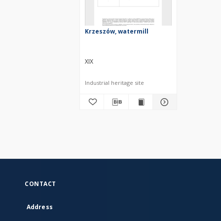
Krzeszów, watermill
XIX
Industrial heritage site
CONTACT
Address