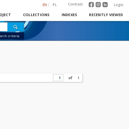
Contrast
EN
PL
Login
OJECT
COLLECTIONS
INDEXES
RECENTLY VIEWED
rch criteria
of
1