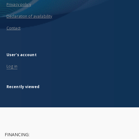
Privacy policy
Declaration of availability
Contact
User's account
Log in
Recently viewed
FINANCING: