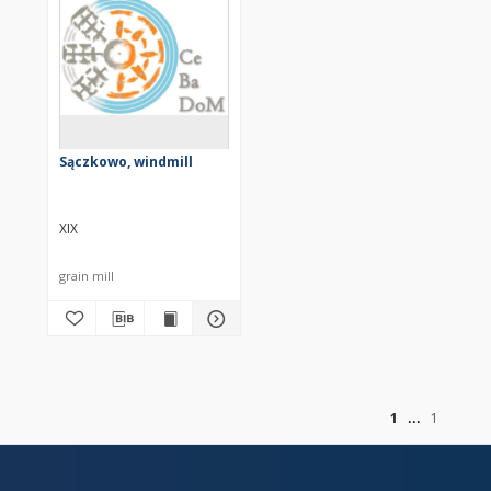
Sączkowo, windmill
XIX
grain mill
of
1
1