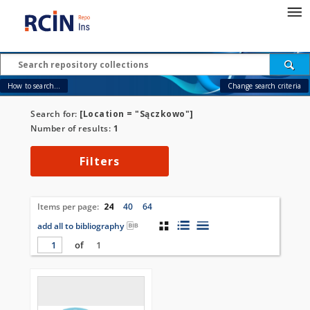
How to search...
Change search criteria
Search for:
[Location = "Sączkowo"]
Number of results:
1
Filters
Items per page:
24
40
64
add all to bibliography
of
1