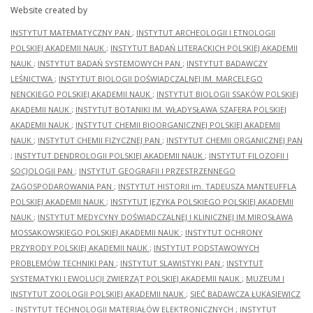
Website created by
INSTYTUT MATEMATYCZNY PAN
;
INSTYTUT ARCHEOLOGII I ETNOLOGII
POLSKIEJ AKADEMII NAUK
;
INSTYTUT BADAŃ LITERACKICH POLSKIEJ AKADEMII
NAUK
;
INSTYTUT BADAŃ SYSTEMOWYCH PAN
;
INSTYTUT BADAWCZY
LEŚNICTWA
;
INSTYTUT BIOLOGII DOŚWIADCZALNEJ IM. MARCELEGO
NENCKIEGO POLSKIEJ AKADEMII NAUK
;
INSTYTUT BIOLOGII SSAKÓW POLSKIEJ
AKADEMII NAUK
;
INSTYTUT BOTANIKI IM. WŁADYSŁAWA SZAFERA POLSKIEJ
AKADEMII NAUK
;
INSTYTUT CHEMII BIOORGANICZNEJ POLSKIEJ AKADEMII
NAUK
;
INSTYTUT CHEMII FIZYCZNEJ PAN
;
INSTYTUT CHEMII ORGANICZNEJ PAN
;
INSTYTUT DENDROLOGII POLSKIEJ AKADEMII NAUK
;
INSTYTUT FILOZOFII I
SOCJOLOGII PAN
;
INSTYTUT GEOGRAFII I PRZESTRZENNEGO
ZAGOSPODAROWANIA PAN
;
INSTYTUT HISTORII im. TADEUSZA MANTEUFFLA
POLSKIEJ AKADEMII NAUK
;
INSTYTUT JĘZYKA POLSKIEGO POLSKIEJ AKADEMII
NAUK
;
INSTYTUT MEDYCYNY DOŚWIADCZALNEJ I KLINICZNEJ IM.MIROSŁAWA
MOSSAKOWSKIEGO POLSKIEJ AKADEMII NAUK
;
INSTYTUT OCHRONY
PRZYRODY POLSKIEJ AKADEMII NAUK
;
INSTYTUT PODSTAWOWYCH
PROBLEMÓW TECHNIKI PAN
;
INSTYTUT SLAWISTYKI PAN
;
INSTYTUT
SYSTEMATYKI I EWOLUCJI ZWIERZĄT POLSKIEJ AKADEMII NAUK
;
MUZEUM I
INSTYTUT ZOOLOGII POLSKIEJ AKADEMII NAUK
;
SIEĆ BADAWCZA ŁUKASIEWICZ
- INSTYTUT TECHNOLOGII MATERIAŁÓW ELEKTRONICZNYCH
;
INSTYTUT