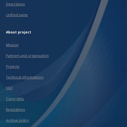
Description
Unified name
About project
Mission
Partners and organization
Projects
Technical informations
FAQ
Copyrights
Regulations
Archive policy