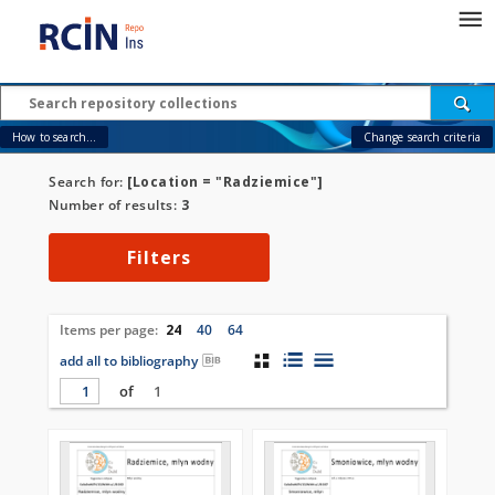
How to search...
Change search criteria
Search for:
[Location = "Radziemice"]
Number of results:
3
Filters
Items per page:
24
40
64
add all to bibliography
of
1