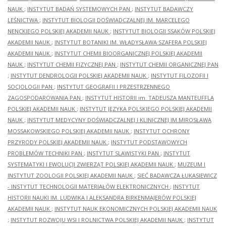
NAUK
;
INSTYTUT BADAŃ SYSTEMOWYCH PAN
;
INSTYTUT BADAWCZY
LEŚNICTWA
;
INSTYTUT BIOLOGII DOŚWIADCZALNEJ IM. MARCELEGO
NENCKIEGO POLSKIEJ AKADEMII NAUK
;
INSTYTUT BIOLOGII SSAKÓW POLSKIEJ
AKADEMII NAUK
;
INSTYTUT BOTANIKI IM. WŁADYSŁAWA SZAFERA POLSKIEJ
AKADEMII NAUK
;
INSTYTUT CHEMII BIOORGANICZNEJ POLSKIEJ AKADEMII
NAUK
;
INSTYTUT CHEMII FIZYCZNEJ PAN
;
INSTYTUT CHEMII ORGANICZNEJ PAN
;
INSTYTUT DENDROLOGII POLSKIEJ AKADEMII NAUK
;
INSTYTUT FILOZOFII I
SOCJOLOGII PAN
;
INSTYTUT GEOGRAFII I PRZESTRZENNEGO
ZAGOSPODAROWANIA PAN
;
INSTYTUT HISTORII im. TADEUSZA MANTEUFFLA
POLSKIEJ AKADEMII NAUK
;
INSTYTUT JĘZYKA POLSKIEGO POLSKIEJ AKADEMII
NAUK
;
INSTYTUT MEDYCYNY DOŚWIADCZALNEJ I KLINICZNEJ IM.MIROSŁAWA
MOSSAKOWSKIEGO POLSKIEJ AKADEMII NAUK
;
INSTYTUT OCHRONY
PRZYRODY POLSKIEJ AKADEMII NAUK
;
INSTYTUT PODSTAWOWYCH
PROBLEMÓW TECHNIKI PAN
;
INSTYTUT SLAWISTYKI PAN
;
INSTYTUT
SYSTEMATYKI I EWOLUCJI ZWIERZĄT POLSKIEJ AKADEMII NAUK
;
MUZEUM I
INSTYTUT ZOOLOGII POLSKIEJ AKADEMII NAUK
;
SIEĆ BADAWCZA ŁUKASIEWICZ
- INSTYTUT TECHNOLOGII MATERIAŁÓW ELEKTRONICZNYCH
;
INSTYTUT
HISTORII NAUKI IM. LUDWIKA I ALEKSANDRA BIRKENMAJERÓW POLSKIEJ
AKADEMII NAUK
;
INSTYTUT NAUK EKONOMICZNYCH POLSKIEJ AKADEMII NAUK
;
INSTYTUT ROZWOJU WSI I ROLNICTWA POLSKIEJ AKADEMII NAUK
;
INSTYTUT