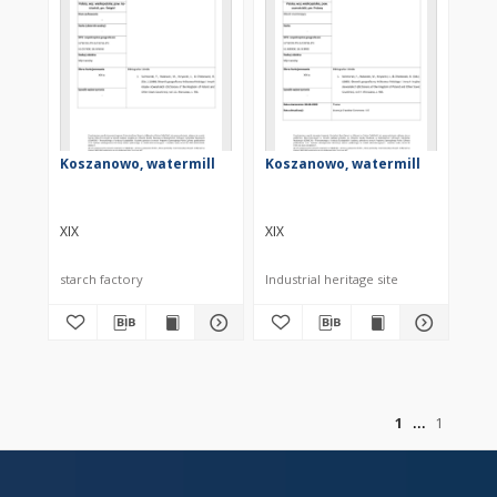
Koszanowo, watermill
Koszanowo, watermill
XIX
XIX
starch factory
Industrial heritage site
of
1
1