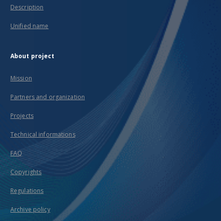
Description
Unified name
About project
Mission
Partners and organization
Projects
Technical informations
FAQ
Copyrights
Regulations
Archive policy