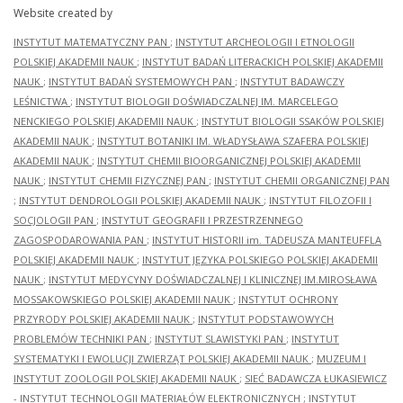
Website created by
INSTYTUT MATEMATYCZNY PAN
;
INSTYTUT ARCHEOLOGII I ETNOLOGII
POLSKIEJ AKADEMII NAUK
;
INSTYTUT BADAŃ LITERACKICH POLSKIEJ AKADEMII
NAUK
;
INSTYTUT BADAŃ SYSTEMOWYCH PAN
;
INSTYTUT BADAWCZY
LEŚNICTWA
;
INSTYTUT BIOLOGII DOŚWIADCZALNEJ IM. MARCELEGO
NENCKIEGO POLSKIEJ AKADEMII NAUK
;
INSTYTUT BIOLOGII SSAKÓW POLSKIEJ
AKADEMII NAUK
;
INSTYTUT BOTANIKI IM. WŁADYSŁAWA SZAFERA POLSKIEJ
AKADEMII NAUK
;
INSTYTUT CHEMII BIOORGANICZNEJ POLSKIEJ AKADEMII
NAUK
;
INSTYTUT CHEMII FIZYCZNEJ PAN
;
INSTYTUT CHEMII ORGANICZNEJ PAN
;
INSTYTUT DENDROLOGII POLSKIEJ AKADEMII NAUK
;
INSTYTUT FILOZOFII I
SOCJOLOGII PAN
;
INSTYTUT GEOGRAFII I PRZESTRZENNEGO
ZAGOSPODAROWANIA PAN
;
INSTYTUT HISTORII im. TADEUSZA MANTEUFFLA
POLSKIEJ AKADEMII NAUK
;
INSTYTUT JĘZYKA POLSKIEGO POLSKIEJ AKADEMII
NAUK
;
INSTYTUT MEDYCYNY DOŚWIADCZALNEJ I KLINICZNEJ IM.MIROSŁAWA
MOSSAKOWSKIEGO POLSKIEJ AKADEMII NAUK
;
INSTYTUT OCHRONY
PRZYRODY POLSKIEJ AKADEMII NAUK
;
INSTYTUT PODSTAWOWYCH
PROBLEMÓW TECHNIKI PAN
;
INSTYTUT SLAWISTYKI PAN
;
INSTYTUT
SYSTEMATYKI I EWOLUCJI ZWIERZĄT POLSKIEJ AKADEMII NAUK
;
MUZEUM I
INSTYTUT ZOOLOGII POLSKIEJ AKADEMII NAUK
;
SIEĆ BADAWCZA ŁUKASIEWICZ
- INSTYTUT TECHNOLOGII MATERIAŁÓW ELEKTRONICZNYCH
;
INSTYTUT