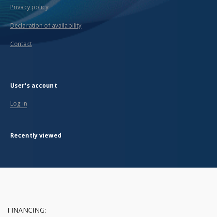
Privacy policy
Declaration of availability
Contact
User's account
Log in
Recently viewed
FINANCING: