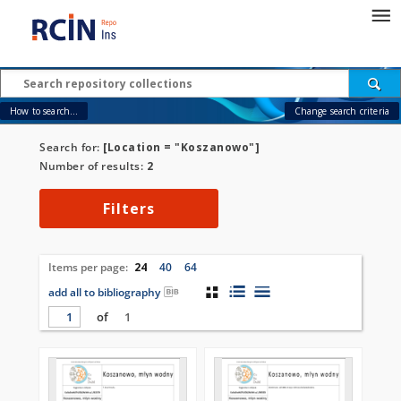
How to search...
Change search criteria
Search for:
[Location = "Koszanowo"]
Number of results:
2
Filters
Items per page:
24
40
64
add all to bibliography
of
1