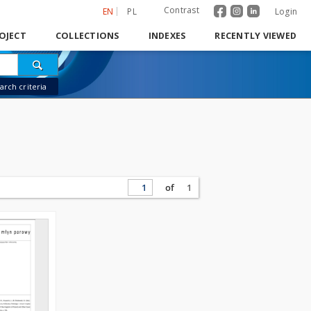
Contrast
EN
PL
Login
OJECT
COLLECTIONS
INDEXES
RECENTLY VIEWED
rch criteria
of
1