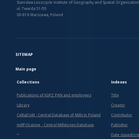
Stanislaw Leszczycki Institute of Geography and Spatial Organizatio
ul. Twarda 51/55
00-818 Warszawa, Poland
SITEMAP
Main page
Collections
Indexes
Publications of IGiPZ PAN and employees
Title
Library
Creator
CeBaDoM - Central Database of Mills in Poland
Contributor
millPOLstone - Central Millstones Database
Publisher
...
Date issued/cr