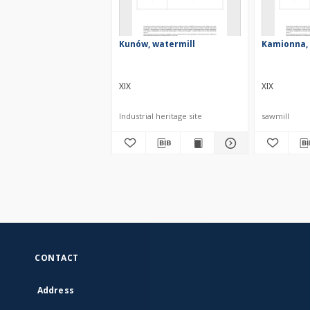
Kunów, watermill
Kamionna, 
XIX
XIX
Industrial heritage site
sawmill
CONTACT
Address