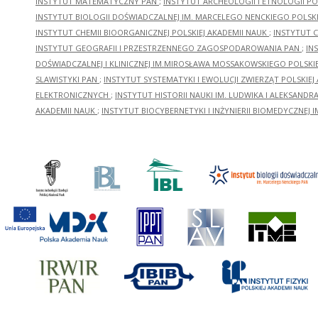
INSTYTUT MATEMATYCZNY PAN
;
INSTYTUT ARCHEOLOGII I ETNOLOGII PO
INSTYTUT BIOLOGII DOŚWIADCZALNEJ IM. MARCELEGO NENCKIEGO POLSKI
INSTYTUT CHEMII BIOORGANICZNEJ POLSKIEJ AKADEMII NAUK
;
INSTYTUT C
INSTYTUT GEOGRAFII I PRZESTRZENNEGO ZAGOSPODAROWANIA PAN
;
IN
DOŚWIADCZALNEJ I KLINICZNEJ IM.MIROSŁAWA MOSSAKOWSKIEGO POLSKI
SLAWISTYKI PAN
;
INSTYTUT SYSTEMATYKI I EWOLUCJI ZWIERZĄT POLSKIEJ
ELEKTRONICZNYCH
;
INSTYTUT HISTORII NAUKI IM. LUDWIKA I ALEKSAND
AKADEMII NAUK
;
INSTYTUT BIOCYBERNETYKI I INŻYNIERII BIOMEDYCZNEJ I