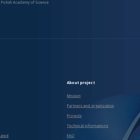
n Polish Academy of Science
About project
Mission
Partners and organization
Projects
Technical informations
eated
FAQ