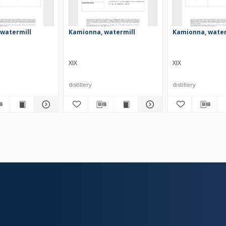
watermill
Kamionna, watermill
Kamionna, water
XIX
XIX
distillery
distillery