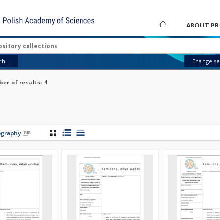
ABOUT PR
h...
Change sea
er of results:
4
iography