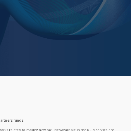
artners funds
orks related to making new facilities available in the RCIN service are