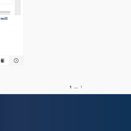
mill
of
1
1