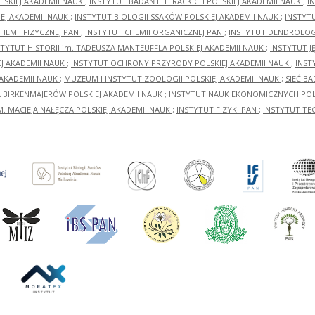
LSKIEJ AKADEMII NAUK
;
INSTYTUT BADAŃ LITERACKICH POLSKIEJ AKADEMII NAUK
;
I
EJ AKADEMII NAUK
;
INSTYTUT BIOLOGII SSAKÓW POLSKIEJ AKADEMII NAUK
;
INSTYT
HEMII FIZYCZNEJ PAN
;
INSTYTUT CHEMII ORGANICZNEJ PAN
;
INSTYTUT DENDROLOGI
STYTUT HISTORII im. TADEUSZA MANTEUFFLA POLSKIEJ AKADEMII NAUK
;
INSTYTUT J
EJ AKADEMII NAUK
;
INSTYTUT OCHRONY PRZYRODY POLSKIEJ AKADEMII NAUK
;
INST
 AKADEMII NAUK
;
MUZEUM I INSTYTUT ZOOLOGII POLSKIEJ AKADEMII NAUK
;
SIEĆ B
RA BIRKENMAJERÓW POLSKIEJ AKADEMII NAUK
;
INSTYTUT NAUK EKONOMICZNYCH POLS
M. MACIEJA NAŁĘCZA POLSKIEJ AKADEMII NAUK
;
INSTYTUT FIZYKI PAN
;
INSTYTUT TE