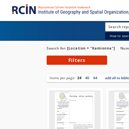
How to searc
Search for:
[Location = "Kamionna"]
Numb
Filters
Items per page:
24
40
64
add all to bibl