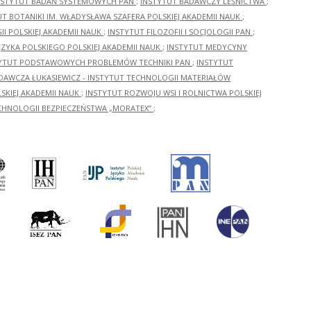
NSTYTUT BADAŃ SYSTEMOWYCH PAN
;
INSTYTUT BADAWCZY LEŚNICTWA
;
UT BOTANIKI IM. WŁADYSŁAWA SZAFERA POLSKIEJ AKADEMII NAUK
;
I POLSKIEJ AKADEMII NAUK
;
INSTYTUT FILOZOFII I SOCJOLOGII PAN
;
ĘZYKA POLSKIEGO POLSKIEJ AKADEMII NAUK
;
INSTYTUT MEDYCYNY
YTUT PODSTAWOWYCH PROBLEMÓW TECHNIKI PAN
;
INSTYTUT
ADAWCZA ŁUKASIEWICZ - INSTYTUT TECHNOLOGII MATERIAŁÓW
KIEJ AKADEMII NAUK
;
INSTYTUT ROZWOJU WSI I ROLNICTWA POLSKIEJ
CHNOLOGII BEZPIECZEŃSTWA „MORATEX”
;