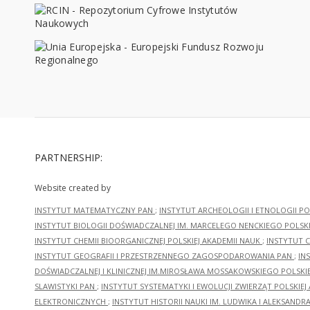
PARTNERSHIP:
Website created by
INSTYTUT MATEMATYCZNY PAN
;
INSTYTUT ARCHEOLOGII I ETNOLOGII PO
INSTYTUT BIOLOGII DOŚWIADCZALNEJ IM. MARCELEGO NENCKIEGO POLSKI
INSTYTUT CHEMII BIOORGANICZNEJ POLSKIEJ AKADEMII NAUK
;
INSTYTUT C
INSTYTUT GEOGRAFII I PRZESTRZENNEGO ZAGOSPODAROWANIA PAN
;
IN
DOŚWIADCZALNEJ I KLINICZNEJ IM.MIROSŁAWA MOSSAKOWSKIEGO POLSKI
SLAWISTYKI PAN
;
INSTYTUT SYSTEMATYKI I EWOLUCJI ZWIERZĄT POLSKIEJ
ELEKTRONICZNYCH
;
INSTYTUT HISTORII NAUKI IM. LUDWIKA I ALEKSAND