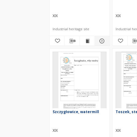
XIX
XIX
Industrial heritage site
Industrial her
Szczygłowice, watermill
Toszek, st
XIX
XIX