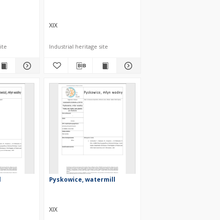
XIX
ite
Industrial heritage site
l
Pyskowice, watermill
XIX