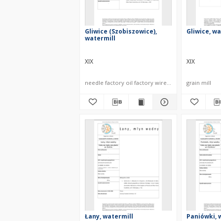
Gliwice (Szobiszowice),
Gliwice, wa
watermill
XIX
XIX
needle factory oil factory wire factory
grain mill
Łany, watermill
Paniówki, 