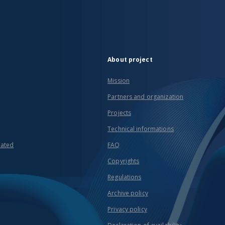
About project
Mission
Partners and organization
Projects
Technical informations
eated
FAQ
Copyrights
Regulations
Archive policy
Privacy policy