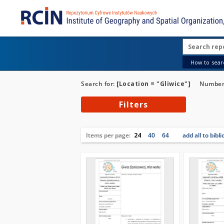
How to searc
Search for:
[Location = "Gliwice"]
Number 
Filters
Items per page:
24
40
64
add all to bibl