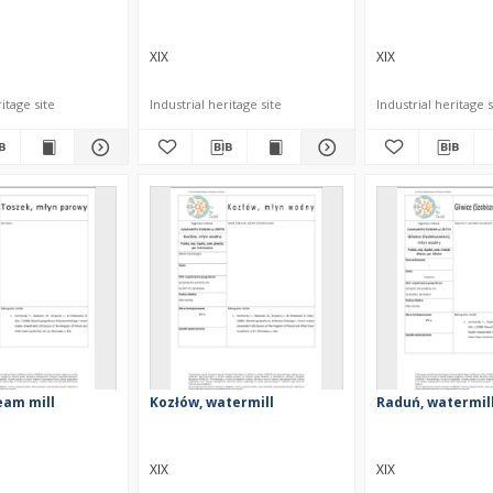
XIX
XIX
itage site
Industrial heritage site
Industrial heritage s
eam mill
Kozłów, watermill
Raduń, watermil
XIX
XIX