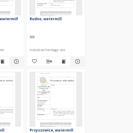
 watermill
Rudno, watermill
XIX
ite
Industrial heritage site
ill
Przyszowice, watermill