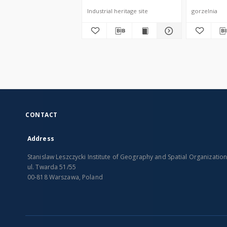
Industrial heritage site
gorzelnia
CONTACT
Address
Stanislaw Leszczycki Institute of Geography and Spatial Organizatio
ul. Twarda 51/55
00-818 Warszawa, Poland