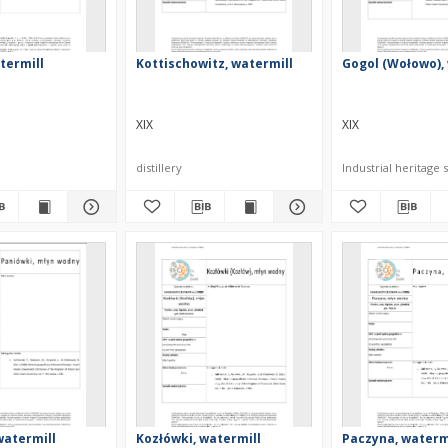
termill
Kottischowitz, watermill
Gogol (Wołowo),
XIX
XIX
distillery
Industrial heritage s
watermill
Kozłówki, watermill
Paczyna, waterm