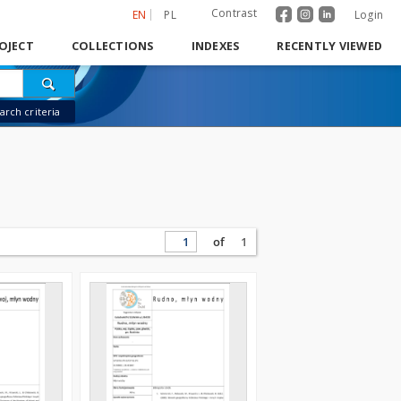
Contrast
EN
PL
Login
OJECT
COLLECTIONS
INDEXES
RECENTLY VIEWED
rch criteria
of
1