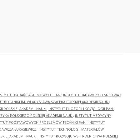
NSTYTUT BADAŃ SYSTEMOWYCH PAN
;
INSTYTUT BADAWCZY LEŚNICTWA
;
UT BOTANIKI IM. WŁADYSŁAWA SZAFERA POLSKIEJ AKADEMII NAUK
;
I POLSKIEJ AKADEMII NAUK
;
INSTYTUT FILOZOFII I SOCJOLOGII PAN
;
ĘZYKA POLSKIEGO POLSKIEJ AKADEMII NAUK
;
INSTYTUT MEDYCYNY
YTUT PODSTAWOWYCH PROBLEMÓW TECHNIKI PAN
;
INSTYTUT
ADAWCZA ŁUKASIEWICZ - INSTYTUT TECHNOLOGII MATERIAŁÓW
KIEJ AKADEMII NAUK
;
INSTYTUT ROZWOJU WSI I ROLNICTWA POLSKIEJ