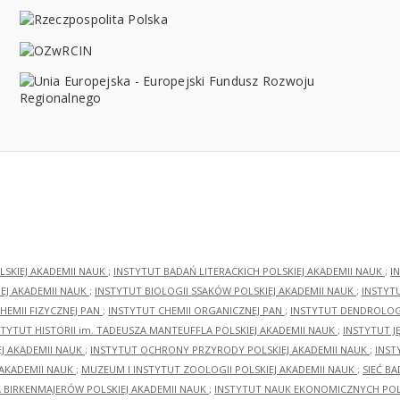
LSKIEJ AKADEMII NAUK
;
INSTYTUT BADAŃ LITERACKICH POLSKIEJ AKADEMII NAUK
;
I
EJ AKADEMII NAUK
;
INSTYTUT BIOLOGII SSAKÓW POLSKIEJ AKADEMII NAUK
;
INSTYT
HEMII FIZYCZNEJ PAN
;
INSTYTUT CHEMII ORGANICZNEJ PAN
;
INSTYTUT DENDROLOGI
STYTUT HISTORII im. TADEUSZA MANTEUFFLA POLSKIEJ AKADEMII NAUK
;
INSTYTUT J
EJ AKADEMII NAUK
;
INSTYTUT OCHRONY PRZYRODY POLSKIEJ AKADEMII NAUK
;
INST
 AKADEMII NAUK
;
MUZEUM I INSTYTUT ZOOLOGII POLSKIEJ AKADEMII NAUK
;
SIEĆ B
RA BIRKENMAJERÓW POLSKIEJ AKADEMII NAUK
;
INSTYTUT NAUK EKONOMICZNYCH POLS