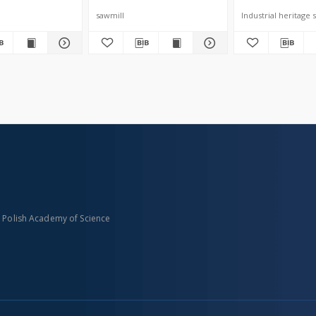
sawmill
Industrial heritage s
n Polish Academy of Science