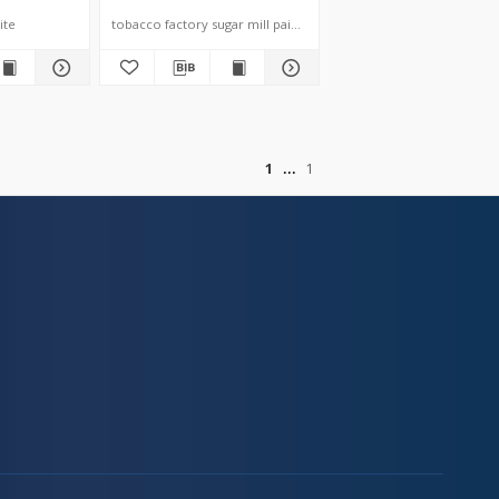
ite
tobacco factory sugar mill paint factory porcelain factory
of
1
1