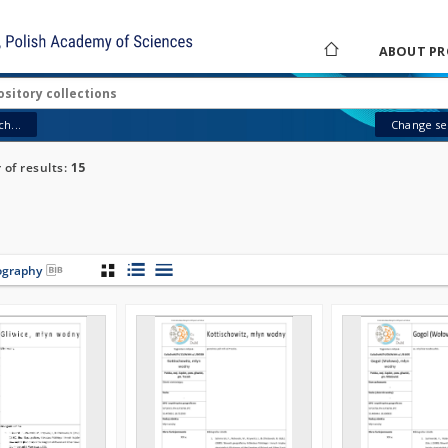
ABOUT PR
h...
Change sea
of results:
15
iography