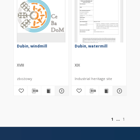
Dubin, windmill
Dubin, watermill
XVIII
XIX
zbożowy
Industrial heritage site
of
1
1