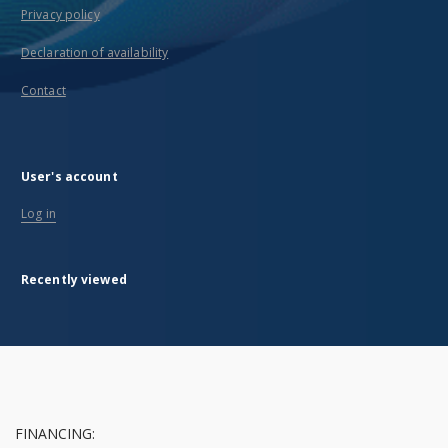
Privacy policy
Declaration of availability
Contact
User's account
Log in
Recently viewed
FINANCING: