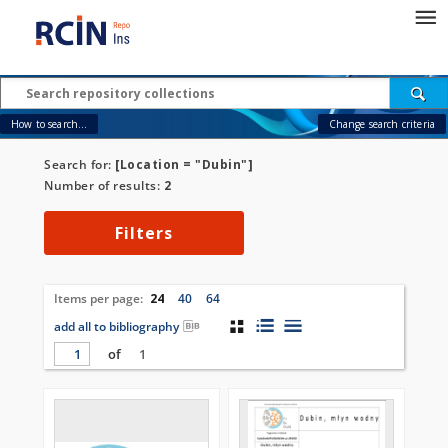
How to search...
Change search criteria
Search for:
[Location = "Dubin"]
Number of results:
2
Filters
Items per page:
24
40
64
add all to bibliography
of
1