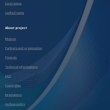
Description
Unified name
About project
Mission
Partners and organization
Projects
Technical informations
FAQ
Copyrights
Regulations
Archive policy