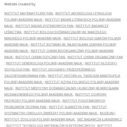
Website created by
INSTYTUT MATEMATYCZNY PAN
;
INSTYTUT ARCHEOLOGII I ETNOLOGII
POLSKIEJ AKADEMII NAUK
;
INSTYTUT BADAŃ LITERACKICH POLSKIEJ AKADEMII
NAUK
;
INSTYTUT BADAŃ SYSTEMOWYCH PAN
;
INSTYTUT BADAWCZY
LEŚNICTWA
;
INSTYTUT BIOLOGII DOŚWIADCZALNEJ IM. MARCELEGO
NENCKIEGO POLSKIEJ AKADEMII NAUK
;
INSTYTUT BIOLOGII SSAKÓW POLSKIEJ
AKADEMII NAUK
;
INSTYTUT BOTANIKI IM. WŁADYSŁAWA SZAFERA POLSKIEJ
AKADEMII NAUK
;
INSTYTUT CHEMII BIOORGANICZNEJ POLSKIEJ AKADEMII
NAUK
;
INSTYTUT CHEMII FIZYCZNEJ PAN
;
INSTYTUT CHEMII ORGANICZNEJ PAN
;
INSTYTUT DENDROLOGII POLSKIEJ AKADEMII NAUK
;
INSTYTUT FILOZOFII I
SOCJOLOGII PAN
;
INSTYTUT GEOGRAFII I PRZESTRZENNEGO
ZAGOSPODAROWANIA PAN
;
INSTYTUT HISTORII im. TADEUSZA MANTEUFFLA
POLSKIEJ AKADEMII NAUK
;
INSTYTUT JĘZYKA POLSKIEGO POLSKIEJ AKADEMII
NAUK
;
INSTYTUT MEDYCYNY DOŚWIADCZALNEJ I KLINICZNEJ IM.MIROSŁAWA
MOSSAKOWSKIEGO POLSKIEJ AKADEMII NAUK
;
INSTYTUT OCHRONY
PRZYRODY POLSKIEJ AKADEMII NAUK
;
INSTYTUT PODSTAWOWYCH
PROBLEMÓW TECHNIKI PAN
;
INSTYTUT SLAWISTYKI PAN
;
INSTYTUT
SYSTEMATYKI I EWOLUCJI ZWIERZĄT POLSKIEJ AKADEMII NAUK
;
MUZEUM I
INSTYTUT ZOOLOGII POLSKIEJ AKADEMII NAUK
;
SIEĆ BADAWCZA ŁUKASIEWICZ
- INSTYTUT TECHNOLOGII MATERIAŁÓW ELEKTRONICZNYCH
;
INSTYTUT