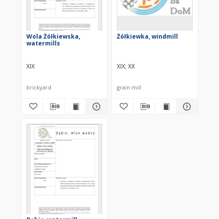
Wola Żółkiewska,
Żółkiewka, windmill
watermills
XIX
XIX
XX
brickyard
grain mill