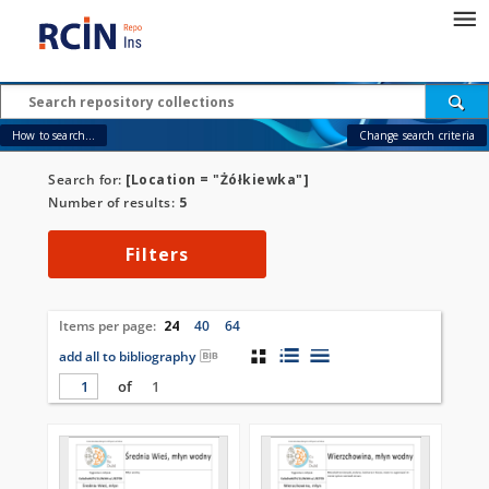
How to search...
Change search criteria
Search for:
[Location = "Żółkiewka"]
Number of results:
5
Filters
Items per page:
24
40
64
add all to bibliography
of
1