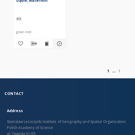
Dąbie, watermill
XIX
grain mill
of
1
1
CONTACT
Address
Stanislaw Leszczycki Institute of Geography and Spatial Organization
Polish Academy of Science
ul. Twarda 51/55