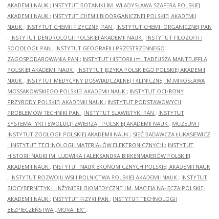
AKADEMII NAUK
;
INSTYTUT BOTANIKI IM. WŁADYSŁAWA SZAFERA POLSKIEJ
AKADEMII NAUK
;
INSTYTUT CHEMII BIOORGANICZNEJ POLSKIEJ AKADEMII
NAUK
;
INSTYTUT CHEMII FIZYCZNEJ PAN
;
INSTYTUT CHEMII ORGANICZNEJ PAN
;
INSTYTUT DENDROLOGII POLSKIEJ AKADEMII NAUK
;
INSTYTUT FILOZOFII I
SOCJOLOGII PAN
;
INSTYTUT GEOGRAFII I PRZESTRZENNEGO
ZAGOSPODAROWANIA PAN
;
INSTYTUT HISTORII im. TADEUSZA MANTEUFFLA
POLSKIEJ AKADEMII NAUK
;
INSTYTUT JĘZYKA POLSKIEGO POLSKIEJ AKADEMII
NAUK
;
INSTYTUT MEDYCYNY DOŚWIADCZALNEJ I KLINICZNEJ IM.MIROSŁAWA
MOSSAKOWSKIEGO POLSKIEJ AKADEMII NAUK
;
INSTYTUT OCHRONY
PRZYRODY POLSKIEJ AKADEMII NAUK
;
INSTYTUT PODSTAWOWYCH
PROBLEMÓW TECHNIKI PAN
;
INSTYTUT SLAWISTYKI PAN
;
INSTYTUT
SYSTEMATYKI I EWOLUCJI ZWIERZĄT POLSKIEJ AKADEMII NAUK
;
MUZEUM I
INSTYTUT ZOOLOGII POLSKIEJ AKADEMII NAUK
;
SIEĆ BADAWCZA ŁUKASIEWICZ
- INSTYTUT TECHNOLOGII MATERIAŁÓW ELEKTRONICZNYCH
;
INSTYTUT
HISTORII NAUKI IM. LUDWIKA I ALEKSANDRA BIRKENMAJERÓW POLSKIEJ
AKADEMII NAUK
;
INSTYTUT NAUK EKONOMICZNYCH POLSKIEJ AKADEMII NAUK
;
INSTYTUT ROZWOJU WSI I ROLNICTWA POLSKIEJ AKADEMII NAUK
;
INSTYTUT
BIOCYBERNETYKI I INŻYNIERII BIOMEDYCZNEJ IM. MACIEJA NAŁĘCZA POLSKIEJ
AKADEMII NAUK
;
INSTYTUT FIZYKI PAN
;
INSTYTUT TECHNOLOGII
BEZPIECZEŃSTWA „MORATEX”
;