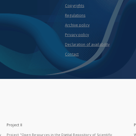
Copyrights
Regulations
Archive policy
Privacy policy
Declaration of availability
Contact
Project II
P
y
Project "Open Resources in the Digital Repository of Scientific
W