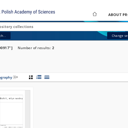
ABOUT PR
h...
Change sea
00917"]
Number of results:
2
iography