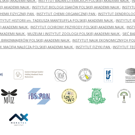
LSKIEJ AKADEMII NAUK
;
INSTYTUT BADAŃ LITERACKICH POLSKIEJ AKADEMII NAUK
;
I
EJ AKADEMII NAUK
;
INSTYTUT BIOLOGII SSAKÓW POLSKIEJ AKADEMII NAUK
;
INSTYT
HEMII FIZYCZNEJ PAN
;
INSTYTUT CHEMII ORGANICZNEJ PAN
;
INSTYTUT DENDROLOGI
STYTUT HISTORII im. TADEUSZA MANTEUFFLA POLSKIEJ AKADEMII NAUK
;
INSTYTUT J
EJ AKADEMII NAUK
;
INSTYTUT OCHRONY PRZYRODY POLSKIEJ AKADEMII NAUK
;
INST
 AKADEMII NAUK
;
MUZEUM I INSTYTUT ZOOLOGII POLSKIEJ AKADEMII NAUK
;
SIEĆ B
RA BIRKENMAJERÓW POLSKIEJ AKADEMII NAUK
;
INSTYTUT NAUK EKONOMICZNYCH POLS
M. MACIEJA NAŁĘCZA POLSKIEJ AKADEMII NAUK
;
INSTYTUT FIZYKI PAN
;
INSTYTUT TE