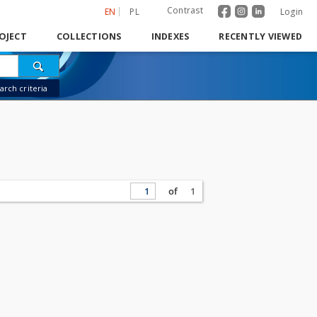
Contrast
EN
PL
Login
OJECT
COLLECTIONS
INDEXES
RECENTLY VIEWED
rch criteria
of
1