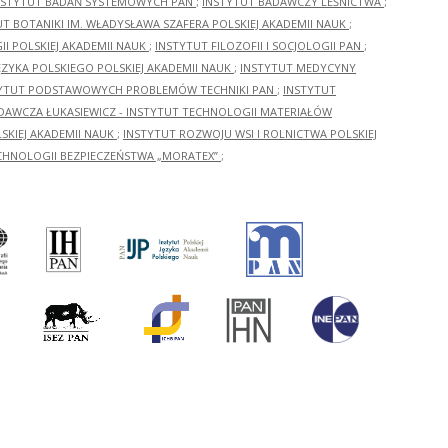
NSTYTUT BADAŃ SYSTEMOWYCH PAN
;
INSTYTUT BADAWCZY LEŚNICTWA
;
UT BOTANIKI IM. WŁADYSŁAWA SZAFERA POLSKIEJ AKADEMII NAUK
;
I POLSKIEJ AKADEMII NAUK
;
INSTYTUT FILOZOFII I SOCJOLOGII PAN
;
ĘZYKA POLSKIEGO POLSKIEJ AKADEMII NAUK
;
INSTYTUT MEDYCYNY
YTUT PODSTAWOWYCH PROBLEMÓW TECHNIKI PAN
;
INSTYTUT
ADAWCZA ŁUKASIEWICZ - INSTYTUT TECHNOLOGII MATERIAŁÓW
KIEJ AKADEMII NAUK
;
INSTYTUT ROZWOJU WSI I ROLNICTWA POLSKIEJ
CHNOLOGII BEZPIECZEŃSTWA „MORATEX”
;