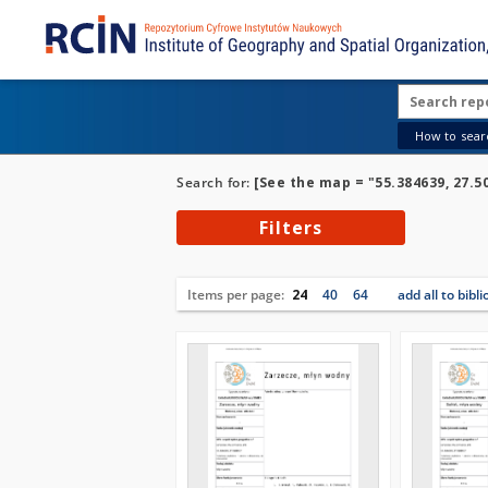
How to searc
Search for:
[See the map = "55.384639, 27.5
Filters
Items per page:
24
40
64
add all to bibl