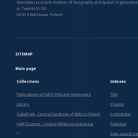
Stanislaw Leszczycki Institute of Geography and Spatial Organizatio
ul. Twarda 51/55
00-818 Warszawa, Poland
SITEMAP
Main page
Collections
Indexes
Publications of IGiPZ PAN and employees
Title
Library
Creator
CeBaDoM - Central Database of Mills in Poland
Contributor
millPOLstone - Central Millstones Database
Publisher
...
Date issued/cr