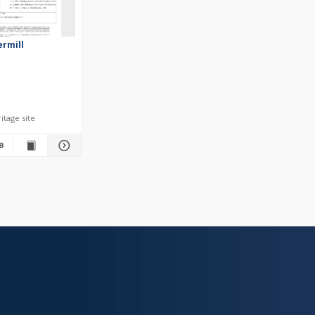
ermill
itage site