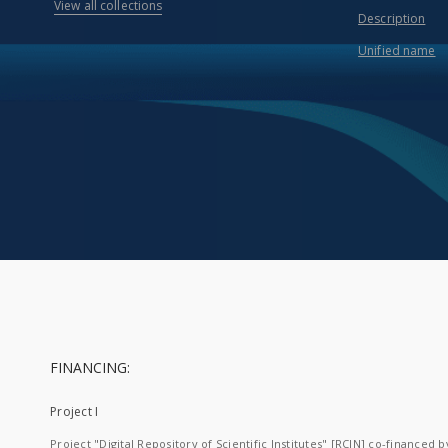
View all collections
Description
Unified name
FINANCING:
Project I
Project "Digital Repository of Scientific Institutes" [RCIN] co-financed b