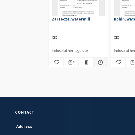
Zarzecze, watermill
Bohiń, wat
XIX
XIX
Industrial heritage site
Industrial her
CONTACT
Address