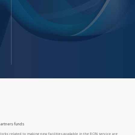
artners funds
orks related to making new facilities available in the RCIN service are