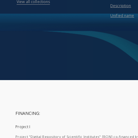
View all collections
Description
Unified name
FINANCING:
Project I
Project "Digital Repository of Scientific Institutes" [RCIN] co-financed b