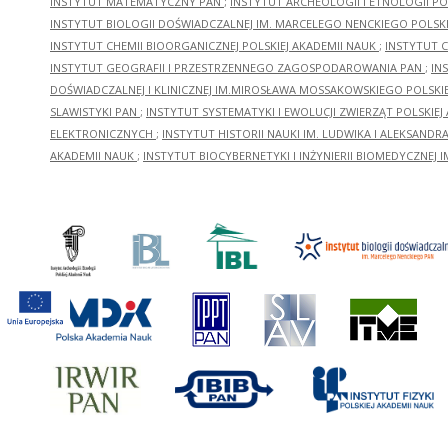
INSTYTUT MATEMATYCZNY PAN
;
INSTYTUT ARCHEOLOGII I ETNOLOGII PO
INSTYTUT BIOLOGII DOŚWIADCZALNEJ IM. MARCELEGO NENCKIEGO POLSKI
INSTYTUT CHEMII BIOORGANICZNEJ POLSKIEJ AKADEMII NAUK
;
INSTYTUT C
INSTYTUT GEOGRAFII I PRZESTRZENNEGO ZAGOSPODAROWANIA PAN
;
IN
DOŚWIADCZALNEJ I KLINICZNEJ IM.MIROSŁAWA MOSSAKOWSKIEGO POLSKI
SLAWISTYKI PAN
;
INSTYTUT SYSTEMATYKI I EWOLUCJI ZWIERZĄT POLSKIEJ
ELEKTRONICZNYCH
;
INSTYTUT HISTORII NAUKI IM. LUDWIKA I ALEKSAND
AKADEMII NAUK
;
INSTYTUT BIOCYBERNETYKI I INŻYNIERII BIOMEDYCZNEJ I