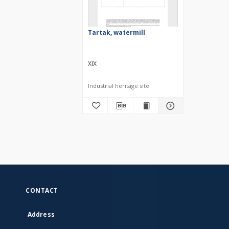
Tartak, watermill
XIX
Industrial heritage site
CONTACT
Address