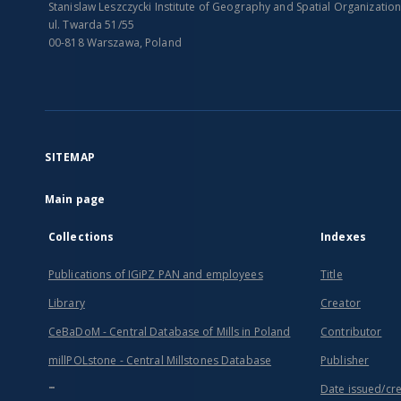
Stanislaw Leszczycki Institute of Geography and Spatial Organizatio
ul. Twarda 51/55
00-818 Warszawa, Poland
SITEMAP
Main page
Collections
Indexes
Publications of IGiPZ PAN and employees
Title
Library
Creator
CeBaDoM - Central Database of Mills in Poland
Contributor
millPOLstone - Central Millstones Database
Publisher
...
Date issued/cr