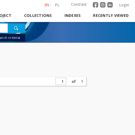
Contrast
EN
PL
Login
OJECT
COLLECTIONS
INDEXES
RECENTLY VIEWED
rch criteria
of
1