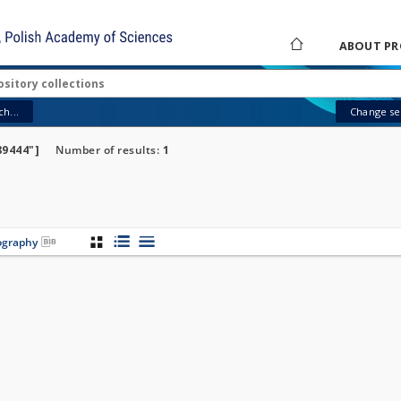
ABOUT PR
h...
Change sea
89444"]
Number of results:
1
iography