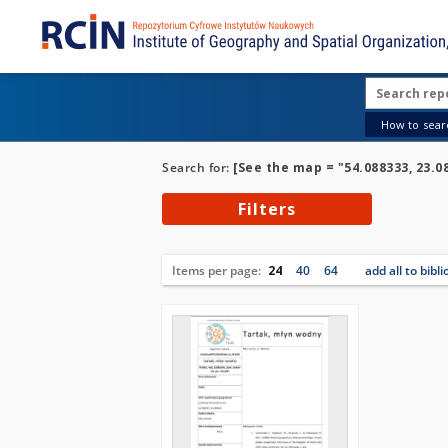
How to searc
Search for:
[See the map = "54.088333, 23.0
Filters
Items per page:
24
40
64
add all to bibl