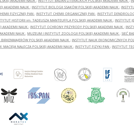
LSKIEJ AKADEMII NAUK
;
INSTYTUT BADAŃ LITERACKICH POLSKIEJ AKADEMII NAUK
;
I
EJ AKADEMII NAUK
;
INSTYTUT BIOLOGII SSAKÓW POLSKIEJ AKADEMII NAUK
;
INSTYT
HEMII FIZYCZNEJ PAN
;
INSTYTUT CHEMII ORGANICZNEJ PAN
;
INSTYTUT DENDROLOGI
STYTUT HISTORII im. TADEUSZA MANTEUFFLA POLSKIEJ AKADEMII NAUK
;
INSTYTUT J
EJ AKADEMII NAUK
;
INSTYTUT OCHRONY PRZYRODY POLSKIEJ AKADEMII NAUK
;
INST
 AKADEMII NAUK
;
MUZEUM I INSTYTUT ZOOLOGII POLSKIEJ AKADEMII NAUK
;
SIEĆ B
RA BIRKENMAJERÓW POLSKIEJ AKADEMII NAUK
;
INSTYTUT NAUK EKONOMICZNYCH POLS
M. MACIEJA NAŁĘCZA POLSKIEJ AKADEMII NAUK
;
INSTYTUT FIZYKI PAN
;
INSTYTUT TE