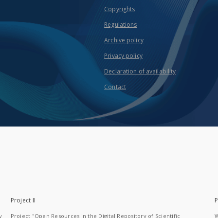
Copyrights
Regulations
Archive policy
Privacy policy
Declaration of availability
Contact
Project II
P
y
Project "Open Resources in the Digital Repository of Scientific
W