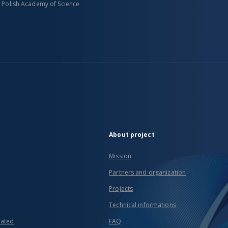
n Polish Academy of Science
About project
Mission
Partners and organization
Projects
Technical informations
eated
FAQ