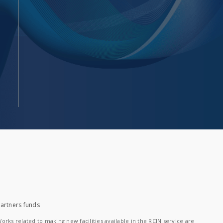
artners funds
orks related to making new facilities available in the RCIN service are