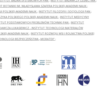
NSTYTUT BADAŃ SYSTEMOWYCH PAN
;
INSTYTUT BADAWCZY LEŚNICTWA
;
UT BOTANIKI IM. WŁADYSŁAWA SZAFERA POLSKIEJ AKADEMII NAUK
;
I POLSKIEJ AKADEMII NAUK
;
INSTYTUT FILOZOFII I SOCJOLOGII PAN
;
ĘZYKA POLSKIEGO POLSKIEJ AKADEMII NAUK
;
INSTYTUT MEDYCYNY
YTUT PODSTAWOWYCH PROBLEMÓW TECHNIKI PAN
;
INSTYTUT
ADAWCZA ŁUKASIEWICZ - INSTYTUT TECHNOLOGII MATERIAŁÓW
KIEJ AKADEMII NAUK
;
INSTYTUT ROZWOJU WSI I ROLNICTWA POLSKIEJ
CHNOLOGII BEZPIECZEŃSTWA „MORATEX”
;