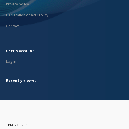
Privacy policy
Declaration of availability
Contact
User's account
Log in
Recently viewed
FINANCING: