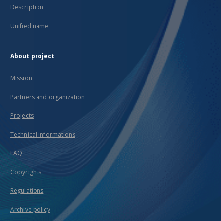
Description
Unified name
About project
Mission
Partners and organization
Projects
Technical informations
FAQ
Copyrights
Regulations
Archive policy