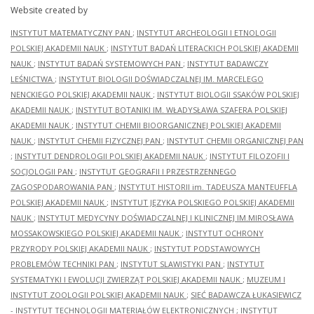
Website created by
INSTYTUT MATEMATYCZNY PAN
;
INSTYTUT ARCHEOLOGII I ETNOLOGII
POLSKIEJ AKADEMII NAUK
;
INSTYTUT BADAŃ LITERACKICH POLSKIEJ AKADEMII
NAUK
;
INSTYTUT BADAŃ SYSTEMOWYCH PAN
;
INSTYTUT BADAWCZY
LEŚNICTWA
;
INSTYTUT BIOLOGII DOŚWIADCZALNEJ IM. MARCELEGO
NENCKIEGO POLSKIEJ AKADEMII NAUK
;
INSTYTUT BIOLOGII SSAKÓW POLSKIEJ
AKADEMII NAUK
;
INSTYTUT BOTANIKI IM. WŁADYSŁAWA SZAFERA POLSKIEJ
AKADEMII NAUK
;
INSTYTUT CHEMII BIOORGANICZNEJ POLSKIEJ AKADEMII
NAUK
;
INSTYTUT CHEMII FIZYCZNEJ PAN
;
INSTYTUT CHEMII ORGANICZNEJ PAN
;
INSTYTUT DENDROLOGII POLSKIEJ AKADEMII NAUK
;
INSTYTUT FILOZOFII I
SOCJOLOGII PAN
;
INSTYTUT GEOGRAFII I PRZESTRZENNEGO
ZAGOSPODAROWANIA PAN
;
INSTYTUT HISTORII im. TADEUSZA MANTEUFFLA
POLSKIEJ AKADEMII NAUK
;
INSTYTUT JĘZYKA POLSKIEGO POLSKIEJ AKADEMII
NAUK
;
INSTYTUT MEDYCYNY DOŚWIADCZALNEJ I KLINICZNEJ IM.MIROSŁAWA
MOSSAKOWSKIEGO POLSKIEJ AKADEMII NAUK
;
INSTYTUT OCHRONY
PRZYRODY POLSKIEJ AKADEMII NAUK
;
INSTYTUT PODSTAWOWYCH
PROBLEMÓW TECHNIKI PAN
;
INSTYTUT SLAWISTYKI PAN
;
INSTYTUT
SYSTEMATYKI I EWOLUCJI ZWIERZĄT POLSKIEJ AKADEMII NAUK
;
MUZEUM I
INSTYTUT ZOOLOGII POLSKIEJ AKADEMII NAUK
;
SIEĆ BADAWCZA ŁUKASIEWICZ
- INSTYTUT TECHNOLOGII MATERIAŁÓW ELEKTRONICZNYCH
;
INSTYTUT