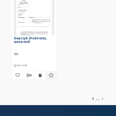
Depczyk (Podstoła),
watermill
XIX
grain mill
of
1
1