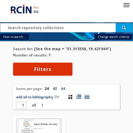
How to search...
Change search criteria
Search for:
[See the map = "51.515556, 19.421944"]
Number of results:
1
Filters
Items per page:
24
40
64
add all to bibliography
of
1