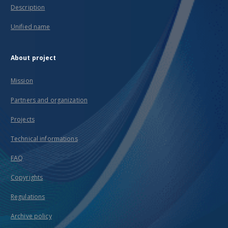
Description
Unified name
About project
Mission
Partners and organization
Projects
Technical informations
FAQ
Copyrights
Regulations
Archive policy