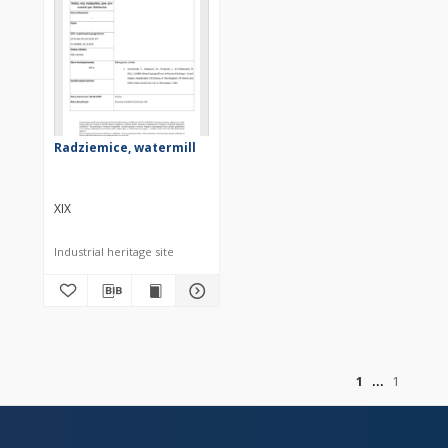
Radziemice, watermill
XIX
Industrial heritage site
of
1
1