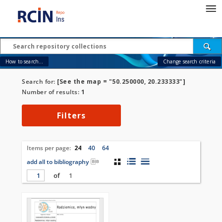
How to search...
Change search criteria
Search for:
[See the map = "50.250000, 20.233333"]
Number of results:
1
Filters
Items per page:
24
40
64
add all to bibliography
of
1