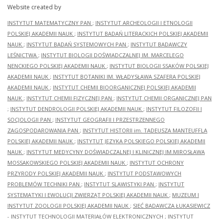
Website created by
INSTYTUT MATEMATYCZNY PAN
;
INSTYTUT ARCHEOLOGII I ETNOLOGII
POLSKIEJ AKADEMII NAUK
;
INSTYTUT BADAŃ LITERACKICH POLSKIEJ AKADEMII
NAUK
;
INSTYTUT BADAŃ SYSTEMOWYCH PAN
;
INSTYTUT BADAWCZY
LEŚNICTWA
;
INSTYTUT BIOLOGII DOŚWIADCZALNEJ IM. MARCELEGO
NENCKIEGO POLSKIEJ AKADEMII NAUK
;
INSTYTUT BIOLOGII SSAKÓW POLSKIEJ
AKADEMII NAUK
;
INSTYTUT BOTANIKI IM. WŁADYSŁAWA SZAFERA POLSKIEJ
AKADEMII NAUK
;
INSTYTUT CHEMII BIOORGANICZNEJ POLSKIEJ AKADEMII
NAUK
;
INSTYTUT CHEMII FIZYCZNEJ PAN
;
INSTYTUT CHEMII ORGANICZNEJ PAN
;
INSTYTUT DENDROLOGII POLSKIEJ AKADEMII NAUK
;
INSTYTUT FILOZOFII I
SOCJOLOGII PAN
;
INSTYTUT GEOGRAFII I PRZESTRZENNEGO
ZAGOSPODAROWANIA PAN
;
INSTYTUT HISTORII im. TADEUSZA MANTEUFFLA
POLSKIEJ AKADEMII NAUK
;
INSTYTUT JĘZYKA POLSKIEGO POLSKIEJ AKADEMII
NAUK
;
INSTYTUT MEDYCYNY DOŚWIADCZALNEJ I KLINICZNEJ IM.MIROSŁAWA
MOSSAKOWSKIEGO POLSKIEJ AKADEMII NAUK
;
INSTYTUT OCHRONY
PRZYRODY POLSKIEJ AKADEMII NAUK
;
INSTYTUT PODSTAWOWYCH
PROBLEMÓW TECHNIKI PAN
;
INSTYTUT SLAWISTYKI PAN
;
INSTYTUT
SYSTEMATYKI I EWOLUCJI ZWIERZĄT POLSKIEJ AKADEMII NAUK
;
MUZEUM I
INSTYTUT ZOOLOGII POLSKIEJ AKADEMII NAUK
;
SIEĆ BADAWCZA ŁUKASIEWICZ
- INSTYTUT TECHNOLOGII MATERIAŁÓW ELEKTRONICZNYCH
;
INSTYTUT