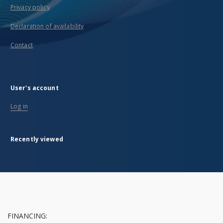
Privacy policy
Declaration of availability
Contact
User's account
Log in
Recently viewed
FINANCING: