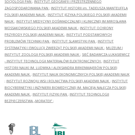
SOCJOLOGII PAN
;
INSTYTUT GEOGRAFII I PRZESTRZENNEGO
ZAGOSPODAROWANIA PAN
;
INSTYTUT HISTORII im. TADEUSZA MANTEUFFLA
POLSKIEJ AKADEMII NAUK
;
INSTYTUT JĘZYKA POLSKIEGO POLSKIEJ AKADEMII
NAUK
;
INSTYTUT MEDYCYNY DOŚWIADCZALNEJ I KLINICZNEJ IM.MIROSŁAWA
MOSSAKOWSKIEGO POLSKIEJ AKADEMII NAUK
;
INSTYTUT OCHRONY
PRZYRODY POLSKIEJ AKADEMII NAUK
;
INSTYTUT PODSTAWOWYCH
PROBLEMÓW TECHNIKI PAN
;
INSTYTUT SLAWISTYKI PAN
;
INSTYTUT
SYSTEMATYKI I EWOLUCJI ZWIERZĄT POLSKIEJ AKADEMII NAUK
;
MUZEUM I
INSTYTUT ZOOLOGII POLSKIEJ AKADEMII NAUK
;
SIEĆ BADAWCZA ŁUKASIEWICZ
- INSTYTUT TECHNOLOGII MATERIAŁÓW ELEKTRONICZNYCH
;
INSTYTUT
HISTORII NAUKI IM. LUDWIKA I ALEKSANDRA BIRKENMAJERÓW POLSKIEJ
AKADEMII NAUK
;
INSTYTUT NAUK EKONOMICZNYCH POLSKIEJ AKADEMII NAUK
;
INSTYTUT ROZWOJU WSI I ROLNICTWA POLSKIEJ AKADEMII NAUK
;
INSTYTUT
BIOCYBERNETYKI I INŻYNIERII BIOMEDYCZNEJ IM. MACIEJA NAŁĘCZA POLSKIEJ
AKADEMII NAUK
;
INSTYTUT FIZYKI PAN
;
INSTYTUT TECHNOLOGII
BEZPIECZEŃSTWA „MORATEX”
;