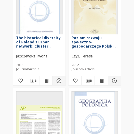
The historical diversity
Poziom rozwoju
of Poland's urban
społeczno-
network: Cluster
gospodarczego Polski w
analysis versus
ujęciu subregionalnym
historical regions
= The level of socio-
Jażdżewska, Iwona
Czyż, Teresa
economic development
of Poland: a
2013
2012
subregional approach
Journal/Article
Journal/Article