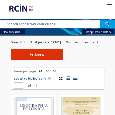
How to search...
Change search criteria
Search for:
[End page = "236"]
Number of results:
7
Filters
Items per page:
24
40
64
add all to bibliography
of
1