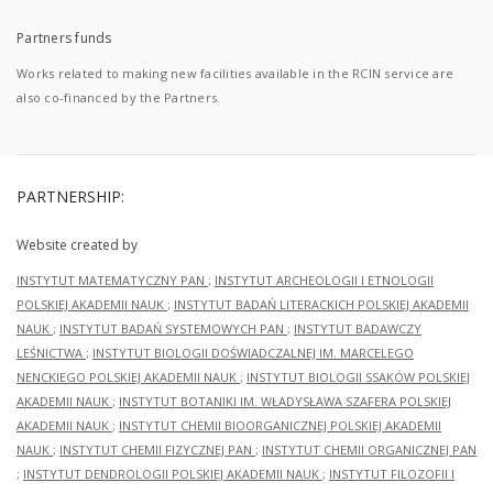
Partners funds
Works related to making new facilities available in the RCIN service are
also co-financed by the Partners.
PARTNERSHIP:
Website created by
INSTYTUT MATEMATYCZNY PAN
;
INSTYTUT ARCHEOLOGII I ETNOLOGII
POLSKIEJ AKADEMII NAUK
;
INSTYTUT BADAŃ LITERACKICH POLSKIEJ AKADEMII
NAUK
;
INSTYTUT BADAŃ SYSTEMOWYCH PAN
;
INSTYTUT BADAWCZY
LEŚNICTWA
;
INSTYTUT BIOLOGII DOŚWIADCZALNEJ IM. MARCELEGO
NENCKIEGO POLSKIEJ AKADEMII NAUK
;
INSTYTUT BIOLOGII SSAKÓW POLSKIEJ
AKADEMII NAUK
;
INSTYTUT BOTANIKI IM. WŁADYSŁAWA SZAFERA POLSKIEJ
AKADEMII NAUK
;
INSTYTUT CHEMII BIOORGANICZNEJ POLSKIEJ AKADEMII
NAUK
;
INSTYTUT CHEMII FIZYCZNEJ PAN
;
INSTYTUT CHEMII ORGANICZNEJ PAN
;
INSTYTUT DENDROLOGII POLSKIEJ AKADEMII NAUK
;
INSTYTUT FILOZOFII I