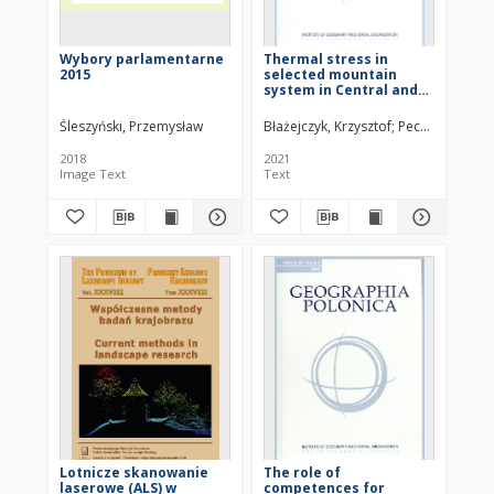
Wybory parlamentarne
Thermal stress in
2015
selected mountain
system in Central and
Eastern Europe – initial
research based on UTCI
Śleszyński, Przemysław
Błażejczyk, Krzysztof
Pecelj, Milica
N
characteristics
2018
2021
Image Text
Text
Lotnicze skanowanie
The role of
laserowe (ALS) w
competences for