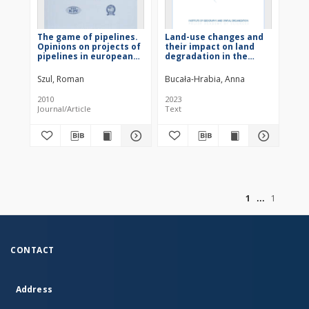
The game of pipelines.
Land-use changes and
Opinions on projects of
their impact on land
pipelines in european
degradation in the
newspapers
context of sustainable
development of the
Szul, Roman
Bucała-Hrabia, Anna
Polish Western
Carpathians during the
2010
2023
transition to free-
Journal/Article
Text
market economics
(1986-2019)
of
1
1
CONTACT
Address