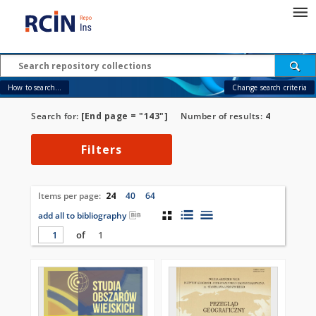
How to search...
Change search criteria
Search for:
[End page = "143"]
Number of results:
4
Filters
Items per page:
24
40
64
add all to bibliography
of
1