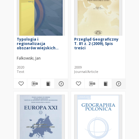
Typologia i
Przegląd Geograficzny
regionalizacja
T. 81 z. 2 (2009), Spis
obszarów wiejskich
treści
województwa
kujawsko-pomorskiego
Falkowski, Jan
= Typology and
regionalization of rural
2020
2009
areas in the
Text
Journal/Article
Kuyavian‑Pomeranian
(kujawsko-pomorskie)
Voivodship