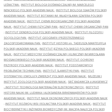
LEŚNICTWA
;
INSTYTUT BIOLOGII DOŚWIADCZALNEJ IM. MARCELEGO
NENCKIEGO POLSKIEJ AKADEMII NAUK
;
INSTYTUT BIOLOGII SSAKÓW POLSKIEJ
AKADEMII NAUK
;
INSTYTUT BOTANIKI IM. WŁADYSŁAWA SZAFERA POLSKIEJ
AKADEMII NAUK
;
INSTYTUT CHEMII BIOORGANICZNEJ POLSKIEJ AKADEMII
NAUK
;
INSTYTUT CHEMII FIZYCZNEJ PAN
;
INSTYTUT CHEMII ORGANICZNEJ PAN
;
INSTYTUT DENDROLOGII POLSKIEJ AKADEMII NAUK
;
INSTYTUT FILOZOFII I
SOCJOLOGII PAN
;
INSTYTUT GEOGRAFII I PRZESTRZENNEGO
ZAGOSPODAROWANIA PAN
;
INSTYTUT HISTORII im. TADEUSZA MANTEUFFLA
POLSKIEJ AKADEMII NAUK
;
INSTYTUT JĘZYKA POLSKIEGO POLSKIEJ AKADEMII
NAUK
;
INSTYTUT MEDYCYNY DOŚWIADCZALNEJ I KLINICZNEJ IM.MIROSŁAWA
MOSSAKOWSKIEGO POLSKIEJ AKADEMII NAUK
;
INSTYTUT OCHRONY
PRZYRODY POLSKIEJ AKADEMII NAUK
;
INSTYTUT PODSTAWOWYCH
PROBLEMÓW TECHNIKI PAN
;
INSTYTUT SLAWISTYKI PAN
;
INSTYTUT
SYSTEMATYKI I EWOLUCJI ZWIERZĄT POLSKIEJ AKADEMII NAUK
;
MUZEUM I
INSTYTUT ZOOLOGII POLSKIEJ AKADEMII NAUK
;
SIEĆ BADAWCZA ŁUKASIEWICZ
- INSTYTUT TECHNOLOGII MATERIAŁÓW ELEKTRONICZNYCH
;
INSTYTUT
HISTORII NAUKI IM. LUDWIKA I ALEKSANDRA BIRKENMAJERÓW POLSKIEJ
AKADEMII NAUK
;
INSTYTUT NAUK EKONOMICZNYCH POLSKIEJ AKADEMII NAUK
;
INSTYTUT ROZWOJU WSI I ROLNICTWA POLSKIEJ AKADEMII NAUK
;
INSTYTUT
BIOCYBERNETYKI I INŻYNIERII BIOMEDYCZNEJ IM. MACIEJA NAŁĘCZA POLSKIEJ