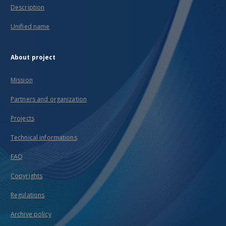
Description
Unified name
About project
Mission
Partners and organization
Projects
Technical informations
FAQ
Copyrights
Regulations
Archive policy