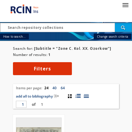
How to search...
Change search criteria
Search for:
[Subtitle = "Zone C. Kol. XX. Ozorkow"]
Number of results:
1
Filters
Items per page:
24
40
64
add all to bibliography
of
1