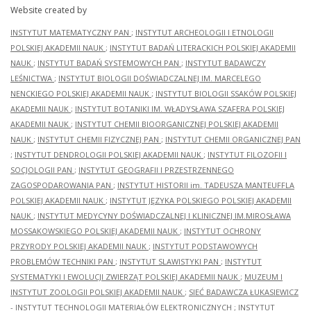
Website created by
INSTYTUT MATEMATYCZNY PAN
;
INSTYTUT ARCHEOLOGII I ETNOLOGII
POLSKIEJ AKADEMII NAUK
;
INSTYTUT BADAŃ LITERACKICH POLSKIEJ AKADEMII
NAUK
;
INSTYTUT BADAŃ SYSTEMOWYCH PAN
;
INSTYTUT BADAWCZY
LEŚNICTWA
;
INSTYTUT BIOLOGII DOŚWIADCZALNEJ IM. MARCELEGO
NENCKIEGO POLSKIEJ AKADEMII NAUK
;
INSTYTUT BIOLOGII SSAKÓW POLSKIEJ
AKADEMII NAUK
;
INSTYTUT BOTANIKI IM. WŁADYSŁAWA SZAFERA POLSKIEJ
AKADEMII NAUK
;
INSTYTUT CHEMII BIOORGANICZNEJ POLSKIEJ AKADEMII
NAUK
;
INSTYTUT CHEMII FIZYCZNEJ PAN
;
INSTYTUT CHEMII ORGANICZNEJ PAN
;
INSTYTUT DENDROLOGII POLSKIEJ AKADEMII NAUK
;
INSTYTUT FILOZOFII I
SOCJOLOGII PAN
;
INSTYTUT GEOGRAFII I PRZESTRZENNEGO
ZAGOSPODAROWANIA PAN
;
INSTYTUT HISTORII im. TADEUSZA MANTEUFFLA
POLSKIEJ AKADEMII NAUK
;
INSTYTUT JĘZYKA POLSKIEGO POLSKIEJ AKADEMII
NAUK
;
INSTYTUT MEDYCYNY DOŚWIADCZALNEJ I KLINICZNEJ IM.MIROSŁAWA
MOSSAKOWSKIEGO POLSKIEJ AKADEMII NAUK
;
INSTYTUT OCHRONY
PRZYRODY POLSKIEJ AKADEMII NAUK
;
INSTYTUT PODSTAWOWYCH
PROBLEMÓW TECHNIKI PAN
;
INSTYTUT SLAWISTYKI PAN
;
INSTYTUT
SYSTEMATYKI I EWOLUCJI ZWIERZĄT POLSKIEJ AKADEMII NAUK
;
MUZEUM I
INSTYTUT ZOOLOGII POLSKIEJ AKADEMII NAUK
;
SIEĆ BADAWCZA ŁUKASIEWICZ
- INSTYTUT TECHNOLOGII MATERIAŁÓW ELEKTRONICZNYCH
;
INSTYTUT