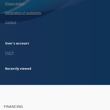
Privacy policy
Declaration of availability
Contact
User's account
Log in
Recently viewed
FINANCING: