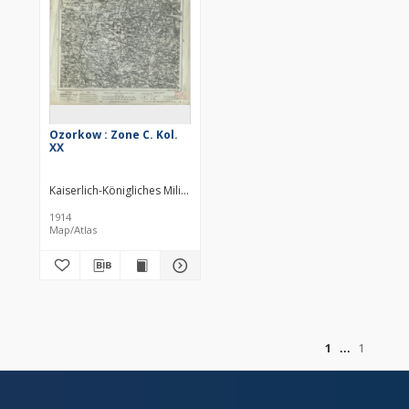
Ozorkow : Zone C. Kol.
XX
Kaiserlich-Königliches Militär-Geographisches Institut (Wiedeń). Inst
1914
Map/Atlas
of
1
1