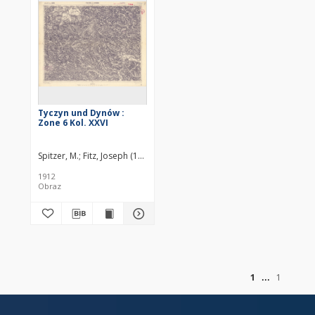
Tyczyn und Dynów :
Zone 6 Kol. XXVI
Spitzer, M.
Fitz, Joseph (18..-19..). Redaktor
Fenzel (18..-19..). Redaktor
1912
Obraz
of
1
1