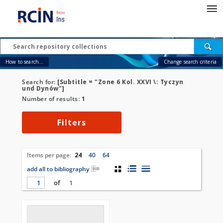
How to search...
Change search criteria
Search for:
[Subtitle = "Zone 6 Kol. XXVI \: Tyczyn
und Dynów"]
Number of results:
1
Filters
Items per page:
24
40
64
add all to bibliography
of
1