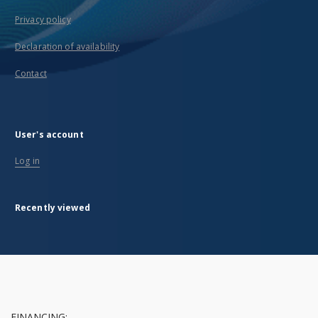
Privacy policy
Declaration of availability
Contact
User's account
Log in
Recently viewed
FINANCING: