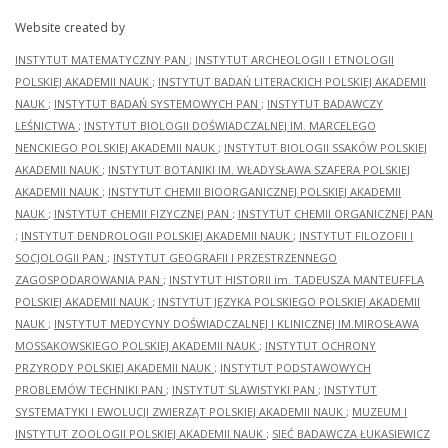
Website created by
INSTYTUT MATEMATYCZNY PAN
;
INSTYTUT ARCHEOLOGII I ETNOLOGII
POLSKIEJ AKADEMII NAUK
;
INSTYTUT BADAŃ LITERACKICH POLSKIEJ AKADEMII
NAUK
;
INSTYTUT BADAŃ SYSTEMOWYCH PAN
;
INSTYTUT BADAWCZY
LEŚNICTWA
;
INSTYTUT BIOLOGII DOŚWIADCZALNEJ IM. MARCELEGO
NENCKIEGO POLSKIEJ AKADEMII NAUK
;
INSTYTUT BIOLOGII SSAKÓW POLSKIEJ
AKADEMII NAUK
;
INSTYTUT BOTANIKI IM. WŁADYSŁAWA SZAFERA POLSKIEJ
AKADEMII NAUK
;
INSTYTUT CHEMII BIOORGANICZNEJ POLSKIEJ AKADEMII
NAUK
;
INSTYTUT CHEMII FIZYCZNEJ PAN
;
INSTYTUT CHEMII ORGANICZNEJ PAN
;
INSTYTUT DENDROLOGII POLSKIEJ AKADEMII NAUK
;
INSTYTUT FILOZOFII I
SOCJOLOGII PAN
;
INSTYTUT GEOGRAFII I PRZESTRZENNEGO
ZAGOSPODAROWANIA PAN
;
INSTYTUT HISTORII im. TADEUSZA MANTEUFFLA
POLSKIEJ AKADEMII NAUK
;
INSTYTUT JĘZYKA POLSKIEGO POLSKIEJ AKADEMII
NAUK
;
INSTYTUT MEDYCYNY DOŚWIADCZALNEJ I KLINICZNEJ IM.MIROSŁAWA
MOSSAKOWSKIEGO POLSKIEJ AKADEMII NAUK
;
INSTYTUT OCHRONY
PRZYRODY POLSKIEJ AKADEMII NAUK
;
INSTYTUT PODSTAWOWYCH
PROBLEMÓW TECHNIKI PAN
;
INSTYTUT SLAWISTYKI PAN
;
INSTYTUT
SYSTEMATYKI I EWOLUCJI ZWIERZĄT POLSKIEJ AKADEMII NAUK
;
MUZEUM I
INSTYTUT ZOOLOGII POLSKIEJ AKADEMII NAUK
;
SIEĆ BADAWCZA ŁUKASIEWICZ