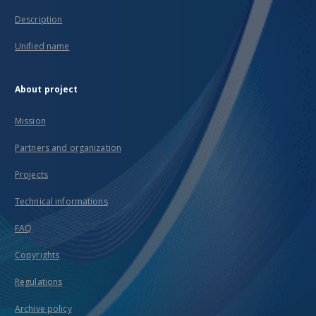
Description
Unified name
About project
Mission
Partners and organization
Projects
Technical informations
FAQ
Copyrights
Regulations
Archive policy