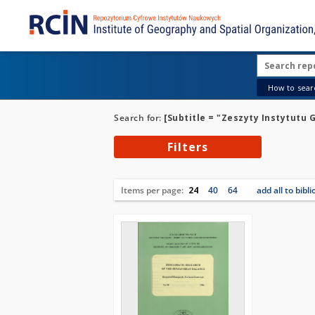
How to searc
Search for:
[Subtitle = "Zeszyty Instytutu
Filters
Items per page:
24
40
64
add all to bibl