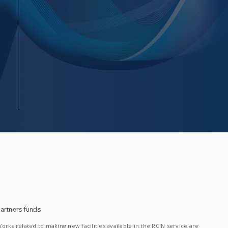
artners funds
orks related to making new facilities available in the RCIN service are