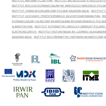
INSTYTUT MATEMATYCZNY PAN
;
INSTYTUT ARCHEOLOGII I ETNOLOGII PO
INSTYTUT BIOLOGII DOŚWIADCZALNEJ IM. MARCELEGO NENCKIEGO POLSKI
INSTYTUT CHEMII BIOORGANICZNEJ POLSKIEJ AKADEMII NAUK
;
INSTYTUT C
INSTYTUT GEOGRAFII I PRZESTRZENNEGO ZAGOSPODAROWANIA PAN
;
IN
DOŚWIADCZALNEJ I KLINICZNEJ IM.MIROSŁAWA MOSSAKOWSKIEGO POLSKI
SLAWISTYKI PAN
;
INSTYTUT SYSTEMATYKI I EWOLUCJI ZWIERZĄT POLSKIEJ
ELEKTRONICZNYCH
;
INSTYTUT HISTORII NAUKI IM. LUDWIKA I ALEKSAND
AKADEMII NAUK
;
INSTYTUT BIOCYBERNETYKI I INŻYNIERII BIOMEDYCZNEJ I