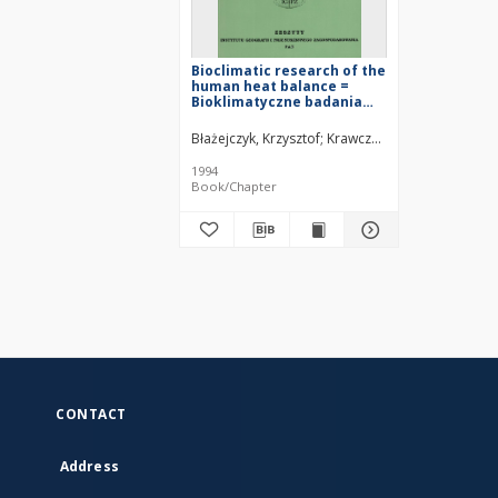
Bioclimatic research of the
human heat balance =
Bioklimatyczne badania
bilansu cieplnego
człowieka
Błażejczyk, Krzysztof
Krawczyk, Barbara (1935– )
1994
Book/Chapter
CONTACT
Address