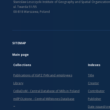
Stanislaw Leszczycki Institute of Geography and Spatial Organizatio
ul. Twarda 51/55
00-818 Warszawa, Poland
SITEMAP
Main page
Collections
Indexes
Publications of IGiPZ PAN and employees
Title
Library
Creator
CeBaDoM - Central Database of Mills in Poland
Contributor
millPOLstone - Central Millstones Database
Publisher
...
Date issued/cr