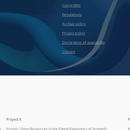
Copyrights
Regulations
Archive policy
Privacy policy
Declaration of availability
Contact
Project II
P
y
Project "Open Resources in the Digital Repository of Scientific
W