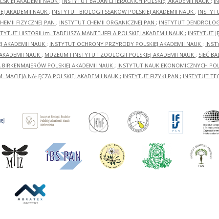
LSKIEJ AKADEMII NAUK
;
INSTYTUT BADAŃ LITERACKICH POLSKIEJ AKADEMII NAUK
;
I
EJ AKADEMII NAUK
;
INSTYTUT BIOLOGII SSAKÓW POLSKIEJ AKADEMII NAUK
;
INSTYT
HEMII FIZYCZNEJ PAN
;
INSTYTUT CHEMII ORGANICZNEJ PAN
;
INSTYTUT DENDROLOGI
STYTUT HISTORII im. TADEUSZA MANTEUFFLA POLSKIEJ AKADEMII NAUK
;
INSTYTUT J
EJ AKADEMII NAUK
;
INSTYTUT OCHRONY PRZYRODY POLSKIEJ AKADEMII NAUK
;
INST
 AKADEMII NAUK
;
MUZEUM I INSTYTUT ZOOLOGII POLSKIEJ AKADEMII NAUK
;
SIEĆ B
RA BIRKENMAJERÓW POLSKIEJ AKADEMII NAUK
;
INSTYTUT NAUK EKONOMICZNYCH POLS
M. MACIEJA NAŁĘCZA POLSKIEJ AKADEMII NAUK
;
INSTYTUT FIZYKI PAN
;
INSTYTUT TE