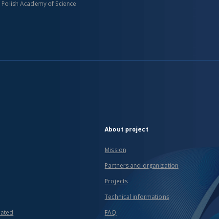
n Polish Academy of Science
About project
Mission
Partners and organization
Projects
Technical informations
eated
FAQ