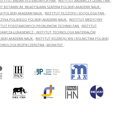
NSTYTUT BADAŃ SYSTEMOWYCH PAN
;
INSTYTUT BADAWCZY LEŚNICTWA
;
UT BOTANIKI IM. WŁADYSŁAWA SZAFERA POLSKIEJ AKADEMII NAUK
;
I POLSKIEJ AKADEMII NAUK
;
INSTYTUT FILOZOFII I SOCJOLOGII PAN
;
ĘZYKA POLSKIEGO POLSKIEJ AKADEMII NAUK
;
INSTYTUT MEDYCYNY
YTUT PODSTAWOWYCH PROBLEMÓW TECHNIKI PAN
;
INSTYTUT
ADAWCZA ŁUKASIEWICZ - INSTYTUT TECHNOLOGII MATERIAŁÓW
KIEJ AKADEMII NAUK
;
INSTYTUT ROZWOJU WSI I ROLNICTWA POLSKIEJ
CHNOLOGII BEZPIECZEŃSTWA „MORATEX”
;