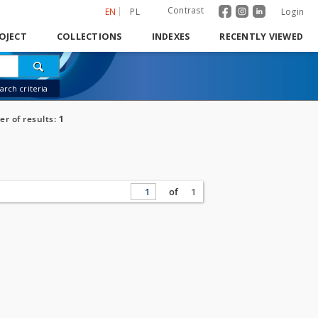
Contrast
EN
PL
Login
OJECT
COLLECTIONS
INDEXES
RECENTLY VIEWED
rch criteria
r of results:
1
of
1