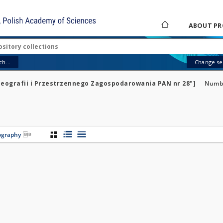
ABOUT PR
h...
Change sea
 Geografii i Przestrzennego Zagospodarowania PAN nr 28"]
Numbe
iography