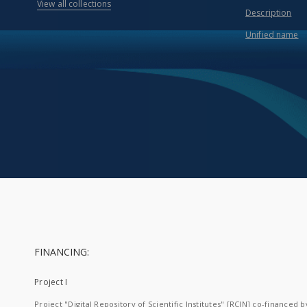
View all collections
Description
Unified name
FINANCING:
Project I
Project "Digital Repository of Scientific Institutes" [RCIN] co-financed b