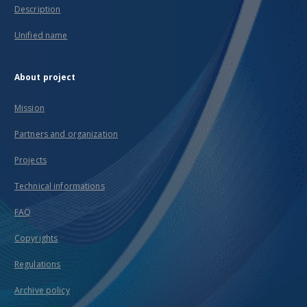
Description
Unified name
About project
Mission
Partners and organization
Projects
Technical informations
FAQ
Copyrights
Regulations
Archive policy