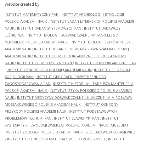
Website created by
INSTYTUT MATEMATYCZNY PAN
;
INSTYTUT ARCHEOLOGII I ETNOLOGII
POLSKIEJ AKADEMII NAUK
;
INSTYTUT BADAŃ LITERACKICH POLSKIEJ AKADEMII
NAUK
;
INSTYTUT BADAŃ SYSTEMOWYCH PAN
;
INSTYTUT BADAWCZY
LEŚNICTWA
;
INSTYTUT BIOLOGII DOŚWIADCZALNEJ IM. MARCELEGO
NENCKIEGO POLSKIEJ AKADEMII NAUK
;
INSTYTUT BIOLOGII SSAKÓW POLSKIEJ
AKADEMII NAUK
;
INSTYTUT BOTANIKI IM. WŁADYSŁAWA SZAFERA POLSKIEJ
AKADEMII NAUK
;
INSTYTUT CHEMII BIOORGANICZNEJ POLSKIEJ AKADEMII
NAUK
;
INSTYTUT CHEMII FIZYCZNEJ PAN
;
INSTYTUT CHEMII ORGANICZNEJ PAN
;
INSTYTUT DENDROLOGII POLSKIEJ AKADEMII NAUK
;
INSTYTUT FILOZOFII I
SOCJOLOGII PAN
;
INSTYTUT GEOGRAFII I PRZESTRZENNEGO
ZAGOSPODAROWANIA PAN
;
INSTYTUT HISTORII im. TADEUSZA MANTEUFFLA
POLSKIEJ AKADEMII NAUK
;
INSTYTUT JĘZYKA POLSKIEGO POLSKIEJ AKADEMII
NAUK
;
INSTYTUT MEDYCYNY DOŚWIADCZALNEJ I KLINICZNEJ IM.MIROSŁAWA
MOSSAKOWSKIEGO POLSKIEJ AKADEMII NAUK
;
INSTYTUT OCHRONY
PRZYRODY POLSKIEJ AKADEMII NAUK
;
INSTYTUT PODSTAWOWYCH
PROBLEMÓW TECHNIKI PAN
;
INSTYTUT SLAWISTYKI PAN
;
INSTYTUT
SYSTEMATYKI I EWOLUCJI ZWIERZĄT POLSKIEJ AKADEMII NAUK
;
MUZEUM I
INSTYTUT ZOOLOGII POLSKIEJ AKADEMII NAUK
;
SIEĆ BADAWCZA ŁUKASIEWICZ
- INSTYTUT TECHNOLOGII MATERIAŁÓW ELEKTRONICZNYCH
;
INSTYTUT