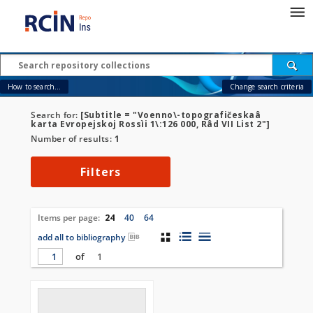
How to search...
Change search criteria
Search for:
[Subtitle = "Voenno\-topografičeskaâ
karta Evropejskoj Rossìi 1\:126 000, Râd VII List 2"]
Number of results:
1
Filters
Items per page:
24
40
64
add all to bibliography
of
1