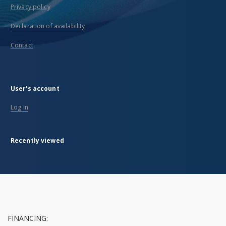
Privacy policy
Declaration of availability
Contact
User's account
Log in
Recently viewed
FINANCING: