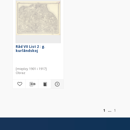
Râd VII List 2 : g.
kurlândskoj
[między 1901 i 1917]
Obraz
of
1
1