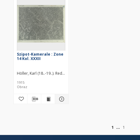
Szipot-Kamerale : Zone
14 Kol. XXXII
Höller, Karl (18..-19..). Redaktor
Scheyer (18..-19..). Redaktor
Póllek (1
1915
Obraz
z
1
1