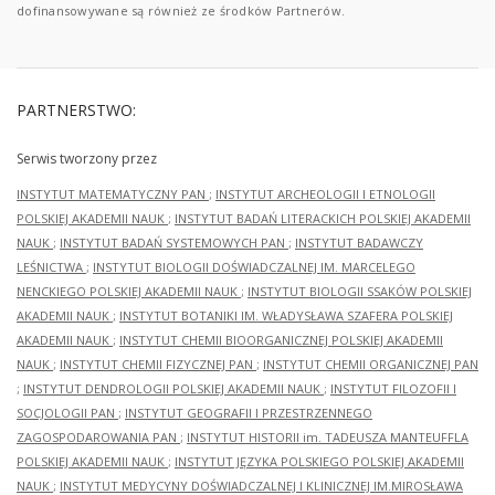
dofinansowywane są również ze środków Partnerów.
PARTNERSTWO:
Serwis tworzony przez
INSTYTUT MATEMATYCZNY PAN
;
INSTYTUT ARCHEOLOGII I ETNOLOGII
POLSKIEJ AKADEMII NAUK
;
INSTYTUT BADAŃ LITERACKICH POLSKIEJ AKADEMII
NAUK
;
INSTYTUT BADAŃ SYSTEMOWYCH PAN
;
INSTYTUT BADAWCZY
LEŚNICTWA
;
INSTYTUT BIOLOGII DOŚWIADCZALNEJ IM. MARCELEGO
NENCKIEGO POLSKIEJ AKADEMII NAUK
;
INSTYTUT BIOLOGII SSAKÓW POLSKIEJ
AKADEMII NAUK
;
INSTYTUT BOTANIKI IM. WŁADYSŁAWA SZAFERA POLSKIEJ
AKADEMII NAUK
;
INSTYTUT CHEMII BIOORGANICZNEJ POLSKIEJ AKADEMII
NAUK
;
INSTYTUT CHEMII FIZYCZNEJ PAN
;
INSTYTUT CHEMII ORGANICZNEJ PAN
;
INSTYTUT DENDROLOGII POLSKIEJ AKADEMII NAUK
;
INSTYTUT FILOZOFII I
SOCJOLOGII PAN
;
INSTYTUT GEOGRAFII I PRZESTRZENNEGO
ZAGOSPODAROWANIA PAN
;
INSTYTUT HISTORII im. TADEUSZA MANTEUFFLA
POLSKIEJ AKADEMII NAUK
;
INSTYTUT JĘZYKA POLSKIEGO POLSKIEJ AKADEMII
NAUK
;
INSTYTUT MEDYCYNY DOŚWIADCZALNEJ I KLINICZNEJ IM.MIROSŁAWA