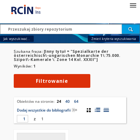
Jak wyszukiwać...
Zmień kryteria wyszukiwania
Szukana fraza:
[Inny tytuł = "Spezialkarte der
österreichisch\-ungarischen Monarchie 1\:75.000.
Szipot\-Kamerale \: Zone 14 Kol. XXXII"]
Wyników:
1
Filtrowanie
Obiektów na stronie:
24
40
64
Dodaj wszystkie do bibliografii
z
1