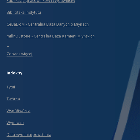
Publikacje pracowników i Wydawnictw
Biblioteka Instytutu
CeBaDoM - Centralna Baza Danych o Młynach
millPOLstone - Centralna Baza Kamieni Młyńskich
...
Zobacz więcej
Indeksy
Tytuł
Twórca
Współtwórca
Wydawca
Data wydania/powstania