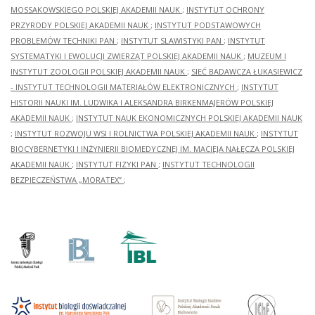
MOSSAKOWSKIEGO POLSKIEJ AKADEMII NAUK
;
INSTYTUT OCHRONY
PRZYRODY POLSKIEJ AKADEMII NAUK
;
INSTYTUT PODSTAWOWYCH
PROBLEMÓW TECHNIKI PAN
;
INSTYTUT SLAWISTYKI PAN
;
INSTYTUT
SYSTEMATYKI I EWOLUCJI ZWIERZĄT POLSKIEJ AKADEMII NAUK
;
MUZEUM I
INSTYTUT ZOOLOGII POLSKIEJ AKADEMII NAUK
;
SIEĆ BADAWCZA ŁUKASIEWICZ
- INSTYTUT TECHNOLOGII MATERIAŁÓW ELEKTRONICZNYCH
;
INSTYTUT
HISTORII NAUKI IM. LUDWIKA I ALEKSANDRA BIRKENMAJERÓW POLSKIEJ
AKADEMII NAUK
;
INSTYTUT NAUK EKONOMICZNYCH POLSKIEJ AKADEMII NAUK
;
INSTYTUT ROZWOJU WSI I ROLNICTWA POLSKIEJ AKADEMII NAUK
;
INSTYTUT
BIOCYBERNETYKI I INŻYNIERII BIOMEDYCZNEJ IM. MACIEJA NAŁĘCZA POLSKIEJ
AKADEMII NAUK
;
INSTYTUT FIZYKI PAN
;
INSTYTUT TECHNOLOGII
BEZPIECZEŃSTWA „MORATEX”
;