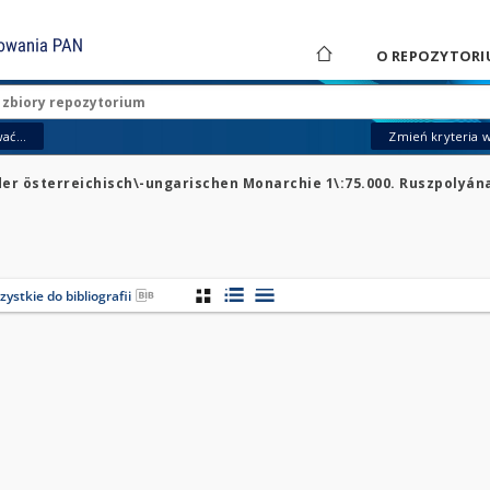
O REPOZYTORI
ać...
Zmień kryteria 
 der österreichisch\-ungarischen Monarchie 1\:75.000. Ruszpolyána 
ystkie do bibliografii