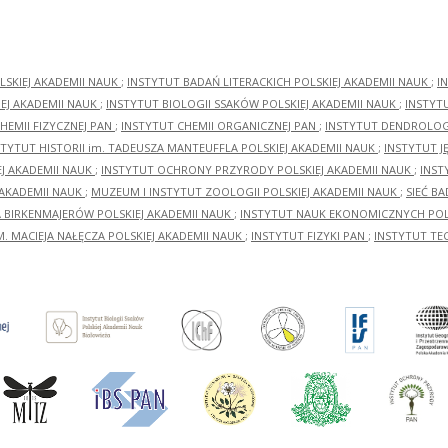
LSKIEJ AKADEMII NAUK
;
INSTYTUT BADAŃ LITERACKICH POLSKIEJ AKADEMII NAUK
;
I
EJ AKADEMII NAUK
;
INSTYTUT BIOLOGII SSAKÓW POLSKIEJ AKADEMII NAUK
;
INSTYT
HEMII FIZYCZNEJ PAN
;
INSTYTUT CHEMII ORGANICZNEJ PAN
;
INSTYTUT DENDROLOGI
STYTUT HISTORII im. TADEUSZA MANTEUFFLA POLSKIEJ AKADEMII NAUK
;
INSTYTUT J
EJ AKADEMII NAUK
;
INSTYTUT OCHRONY PRZYRODY POLSKIEJ AKADEMII NAUK
;
INST
 AKADEMII NAUK
;
MUZEUM I INSTYTUT ZOOLOGII POLSKIEJ AKADEMII NAUK
;
SIEĆ B
RA BIRKENMAJERÓW POLSKIEJ AKADEMII NAUK
;
INSTYTUT NAUK EKONOMICZNYCH POLS
M. MACIEJA NAŁĘCZA POLSKIEJ AKADEMII NAUK
;
INSTYTUT FIZYKI PAN
;
INSTYTUT TE