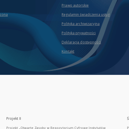
Prawo autorskie
icona
Regulamin świadczenia usług
Polityka archiwizacyjna
Polityka prywatności
Deklaracja dostępności
Kontakt
Projekt II
Ś
Projekt „Otwarte Zasoby w Repozytorium Cyfrowe Instytutów
P