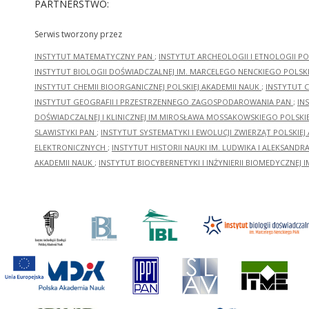
PARTNERSTWO:
Serwis tworzony przez
INSTYTUT MATEMATYCZNY PAN
;
INSTYTUT ARCHEOLOGII I ETNOLOGII PO
INSTYTUT BIOLOGII DOŚWIADCZALNEJ IM. MARCELEGO NENCKIEGO POLSKI
INSTYTUT CHEMII BIOORGANICZNEJ POLSKIEJ AKADEMII NAUK
;
INSTYTUT C
INSTYTUT GEOGRAFII I PRZESTRZENNEGO ZAGOSPODAROWANIA PAN
;
IN
DOŚWIADCZALNEJ I KLINICZNEJ IM.MIROSŁAWA MOSSAKOWSKIEGO POLSKI
SLAWISTYKI PAN
;
INSTYTUT SYSTEMATYKI I EWOLUCJI ZWIERZĄT POLSKIEJ
ELEKTRONICZNYCH
;
INSTYTUT HISTORII NAUKI IM. LUDWIKA I ALEKSAND
AKADEMII NAUK
;
INSTYTUT BIOCYBERNETYKI I INŻYNIERII BIOMEDYCZNEJ I