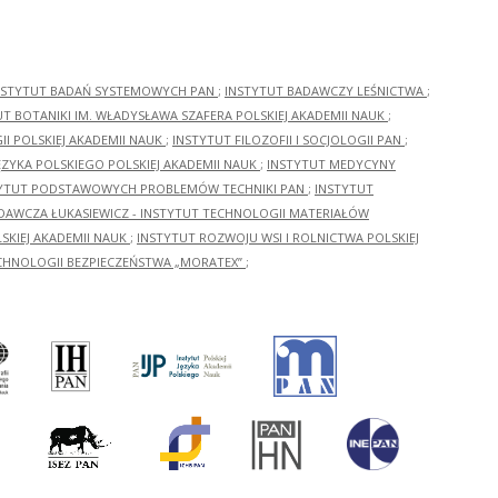
NSTYTUT BADAŃ SYSTEMOWYCH PAN
;
INSTYTUT BADAWCZY LEŚNICTWA
;
UT BOTANIKI IM. WŁADYSŁAWA SZAFERA POLSKIEJ AKADEMII NAUK
;
I POLSKIEJ AKADEMII NAUK
;
INSTYTUT FILOZOFII I SOCJOLOGII PAN
;
ĘZYKA POLSKIEGO POLSKIEJ AKADEMII NAUK
;
INSTYTUT MEDYCYNY
YTUT PODSTAWOWYCH PROBLEMÓW TECHNIKI PAN
;
INSTYTUT
ADAWCZA ŁUKASIEWICZ - INSTYTUT TECHNOLOGII MATERIAŁÓW
KIEJ AKADEMII NAUK
;
INSTYTUT ROZWOJU WSI I ROLNICTWA POLSKIEJ
CHNOLOGII BEZPIECZEŃSTWA „MORATEX”
;