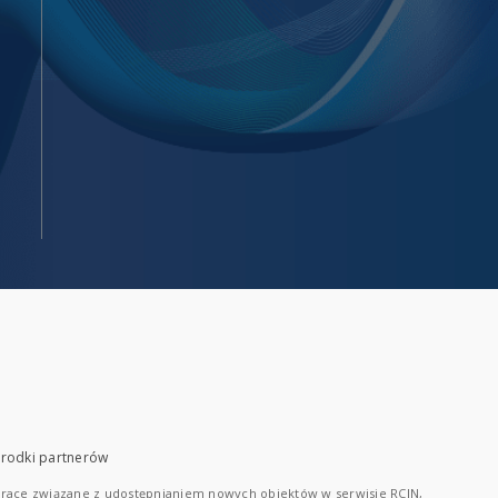
rodki partnerów
race związane z udostępnianiem nowych obiektów w serwisie RCIN,