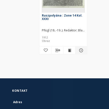
Ruszpolyána : Zone 14 Kol.
XXXI
Pflügl (18..-19..). Redaktor
Blaschke
1912
Obraz
KONTAKT
Adres