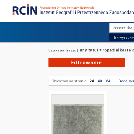
Jak wyszukiw
Szukana fraza:
[Inny tytuł = "Spezialkarte
Filtrowanie
Obiektów na stronie:
24
40
64
Dodaj wsz