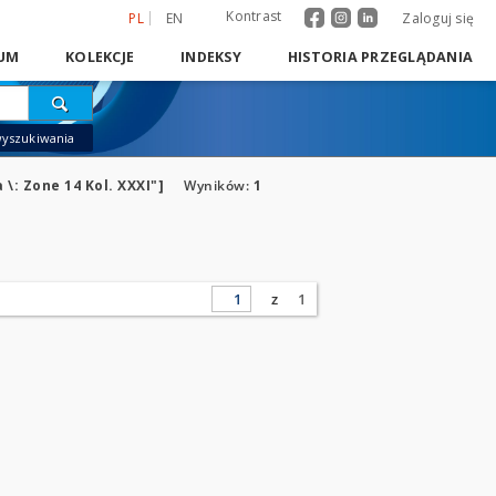
Kontrast
PL
EN
Zaloguj się
UM
KOLEKCJE
INDEKSY
HISTORIA PRZEGLĄDANIA
wyszukiwania
\: Zone 14 Kol. XXXI"]
Wyników:
1
z
1