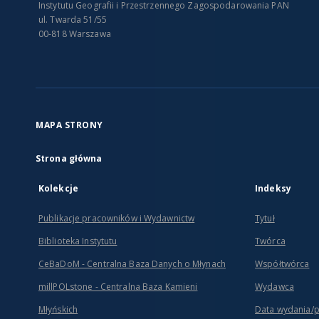
Instytutu Geografii i Przestrzennego Zagospodarowania PAN
ul. Twarda 51/55
00-818 Warszawa
MAPA STRONY
Strona główna
Kolekcje
Indeksy
Publikacje pracowników i Wydawnictw
Tytuł
Biblioteka Instytutu
Twórca
CeBaDoM - Centralna Baza Danych o Młynach
Współtwórca
millPOLstone - Centralna Baza Kamieni
Wydawca
Młyńskich
Data wydania/