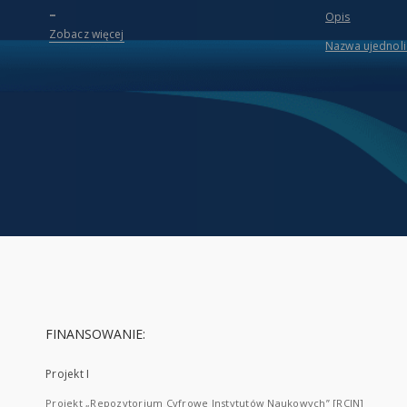
...
Opis
Zobacz więcej
Nazwa ujednol
FINANSOWANIE:
Projekt I
Projekt „Repozytorium Cyfrowe Instytutów Naukowych” [RCIN]