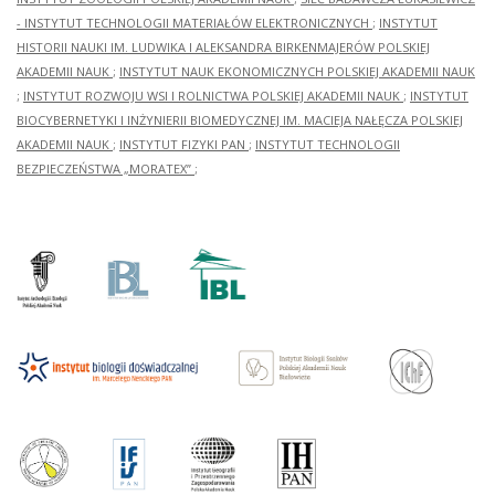
- INSTYTUT TECHNOLOGII MATERIAŁÓW ELEKTRONICZNYCH
;
INSTYTUT
HISTORII NAUKI IM. LUDWIKA I ALEKSANDRA BIRKENMAJERÓW POLSKIEJ
AKADEMII NAUK
;
INSTYTUT NAUK EKONOMICZNYCH POLSKIEJ AKADEMII NAUK
;
INSTYTUT ROZWOJU WSI I ROLNICTWA POLSKIEJ AKADEMII NAUK
;
INSTYTUT
BIOCYBERNETYKI I INŻYNIERII BIOMEDYCZNEJ IM. MACIEJA NAŁĘCZA POLSKIEJ
AKADEMII NAUK
;
INSTYTUT FIZYKI PAN
;
INSTYTUT TECHNOLOGII
BEZPIECZEŃSTWA „MORATEX”
;