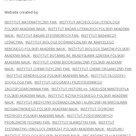
Website created by
INSTYTUT MATEMATYCZNY PAN
;
INSTYTUT ARCHEOLOGII I ETNOLOGII
POLSKIEJ AKADEMII NAUK
;
INSTYTUT BADAŃ LITERACKICH POLSKIEJ AKADEMII
NAUK
;
INSTYTUT BADAŃ SYSTEMOWYCH PAN
;
INSTYTUT BADAWCZY
LEŚNICTWA
;
INSTYTUT BIOLOGII DOŚWIADCZALNEJ IM. MARCELEGO
NENCKIEGO POLSKIEJ AKADEMII NAUK
;
INSTYTUT BIOLOGII SSAKÓW POLSKIEJ
AKADEMII NAUK
;
INSTYTUT BOTANIKI IM. WŁADYSŁAWA SZAFERA POLSKIEJ
AKADEMII NAUK
;
INSTYTUT CHEMII BIOORGANICZNEJ POLSKIEJ AKADEMII
NAUK
;
INSTYTUT CHEMII FIZYCZNEJ PAN
;
INSTYTUT CHEMII ORGANICZNEJ PAN
;
INSTYTUT DENDROLOGII POLSKIEJ AKADEMII NAUK
;
INSTYTUT FILOZOFII I
SOCJOLOGII PAN
;
INSTYTUT GEOGRAFII I PRZESTRZENNEGO
ZAGOSPODAROWANIA PAN
;
INSTYTUT HISTORII im. TADEUSZA MANTEUFFLA
POLSKIEJ AKADEMII NAUK
;
INSTYTUT JĘZYKA POLSKIEGO POLSKIEJ AKADEMII
NAUK
;
INSTYTUT MEDYCYNY DOŚWIADCZALNEJ I KLINICZNEJ IM.MIROSŁAWA
MOSSAKOWSKIEGO POLSKIEJ AKADEMII NAUK
;
INSTYTUT OCHRONY
PRZYRODY POLSKIEJ AKADEMII NAUK
;
INSTYTUT PODSTAWOWYCH
PROBLEMÓW TECHNIKI PAN
;
INSTYTUT SLAWISTYKI PAN
;
INSTYTUT
SYSTEMATYKI I EWOLUCJI ZWIERZĄT POLSKIEJ AKADEMII NAUK
;
MUZEUM I
INSTYTUT ZOOLOGII POLSKIEJ AKADEMII NAUK
;
SIEĆ BADAWCZA ŁUKASIEWICZ