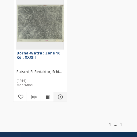
Dorna-Watra : Zone 16
Kol. XXXIII
Putschi, R. Redaktor
Schiffmann, P. Redaktor
[1914]
Map/Atlas
of
1
1