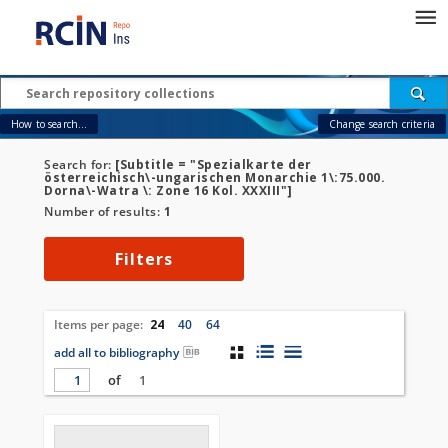
How to search...
Change search criteria
Search for:
[Subtitle = "Spezialkarte der
österreichisch\-ungarischen Monarchie 1\:75.000.
Dorna\-Watra \: Zone 16 Kol. XXXIII"]
Number of results:
1
Filters
Items per page:
24
40
64
add all to bibliography
of
1