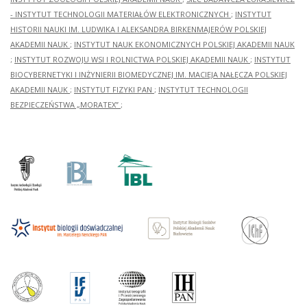
- INSTYTUT TECHNOLOGII MATERIAŁÓW ELEKTRONICZNYCH
;
INSTYTUT
HISTORII NAUKI IM. LUDWIKA I ALEKSANDRA BIRKENMAJERÓW POLSKIEJ
AKADEMII NAUK
;
INSTYTUT NAUK EKONOMICZNYCH POLSKIEJ AKADEMII NAUK
;
INSTYTUT ROZWOJU WSI I ROLNICTWA POLSKIEJ AKADEMII NAUK
;
INSTYTUT
BIOCYBERNETYKI I INŻYNIERII BIOMEDYCZNEJ IM. MACIEJA NAŁĘCZA POLSKIEJ
AKADEMII NAUK
;
INSTYTUT FIZYKI PAN
;
INSTYTUT TECHNOLOGII
BEZPIECZEŃSTWA „MORATEX”
;