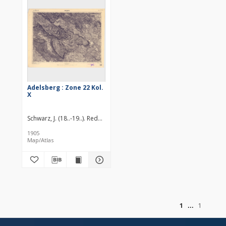
Adelsberg : Zone 22 Kol.
X
Schwarz, J. (18..-19..). Redaktor
Brenner, G. (18..-19..). Redaktor
1905
Map/Atlas
of
1
1