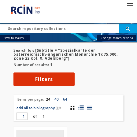
How to search...
Change search criteria
Search for:
[Subtitle = "Spezialkarte der
österreichisch\-ungarischen Monarchie 1\:75.000,
Zone 22 Kol. X. Adelsberg"]
Number of results:
1
Filters
Items per page:
24
40
64
add all to bibliography
of
1