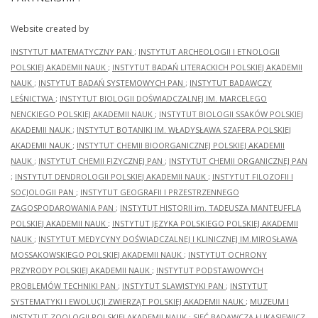
Website created by
INSTYTUT MATEMATYCZNY PAN
;
INSTYTUT ARCHEOLOGII I ETNOLOGII
POLSKIEJ AKADEMII NAUK
;
INSTYTUT BADAŃ LITERACKICH POLSKIEJ AKADEMII
NAUK
;
INSTYTUT BADAŃ SYSTEMOWYCH PAN
;
INSTYTUT BADAWCZY
LEŚNICTWA
;
INSTYTUT BIOLOGII DOŚWIADCZALNEJ IM. MARCELEGO
NENCKIEGO POLSKIEJ AKADEMII NAUK
;
INSTYTUT BIOLOGII SSAKÓW POLSKIEJ
AKADEMII NAUK
;
INSTYTUT BOTANIKI IM. WŁADYSŁAWA SZAFERA POLSKIEJ
AKADEMII NAUK
;
INSTYTUT CHEMII BIOORGANICZNEJ POLSKIEJ AKADEMII
NAUK
;
INSTYTUT CHEMII FIZYCZNEJ PAN
;
INSTYTUT CHEMII ORGANICZNEJ PAN
;
INSTYTUT DENDROLOGII POLSKIEJ AKADEMII NAUK
;
INSTYTUT FILOZOFII I
SOCJOLOGII PAN
;
INSTYTUT GEOGRAFII I PRZESTRZENNEGO
ZAGOSPODAROWANIA PAN
;
INSTYTUT HISTORII im. TADEUSZA MANTEUFFLA
POLSKIEJ AKADEMII NAUK
;
INSTYTUT JĘZYKA POLSKIEGO POLSKIEJ AKADEMII
NAUK
;
INSTYTUT MEDYCYNY DOŚWIADCZALNEJ I KLINICZNEJ IM.MIROSŁAWA
MOSSAKOWSKIEGO POLSKIEJ AKADEMII NAUK
;
INSTYTUT OCHRONY
PRZYRODY POLSKIEJ AKADEMII NAUK
;
INSTYTUT PODSTAWOWYCH
PROBLEMÓW TECHNIKI PAN
;
INSTYTUT SLAWISTYKI PAN
;
INSTYTUT
SYSTEMATYKI I EWOLUCJI ZWIERZĄT POLSKIEJ AKADEMII NAUK
;
MUZEUM I
INSTYTUT ZOOLOGII POLSKIEJ AKADEMII NAUK
;
SIEĆ BADAWCZA ŁUKASIEWICZ