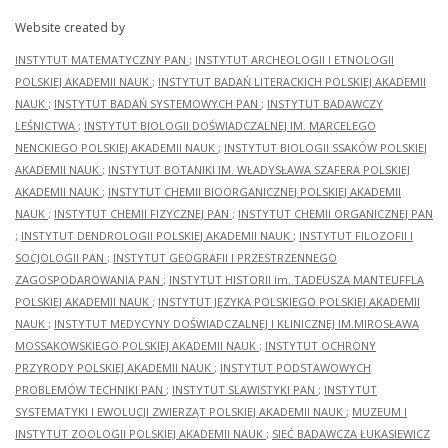
Website created by
INSTYTUT MATEMATYCZNY PAN
;
INSTYTUT ARCHEOLOGII I ETNOLOGII
POLSKIEJ AKADEMII NAUK
;
INSTYTUT BADAŃ LITERACKICH POLSKIEJ AKADEMII
NAUK
;
INSTYTUT BADAŃ SYSTEMOWYCH PAN
;
INSTYTUT BADAWCZY
LEŚNICTWA
;
INSTYTUT BIOLOGII DOŚWIADCZALNEJ IM. MARCELEGO
NENCKIEGO POLSKIEJ AKADEMII NAUK
;
INSTYTUT BIOLOGII SSAKÓW POLSKIEJ
AKADEMII NAUK
;
INSTYTUT BOTANIKI IM. WŁADYSŁAWA SZAFERA POLSKIEJ
AKADEMII NAUK
;
INSTYTUT CHEMII BIOORGANICZNEJ POLSKIEJ AKADEMII
NAUK
;
INSTYTUT CHEMII FIZYCZNEJ PAN
;
INSTYTUT CHEMII ORGANICZNEJ PAN
;
INSTYTUT DENDROLOGII POLSKIEJ AKADEMII NAUK
;
INSTYTUT FILOZOFII I
SOCJOLOGII PAN
;
INSTYTUT GEOGRAFII I PRZESTRZENNEGO
ZAGOSPODAROWANIA PAN
;
INSTYTUT HISTORII im. TADEUSZA MANTEUFFLA
POLSKIEJ AKADEMII NAUK
;
INSTYTUT JĘZYKA POLSKIEGO POLSKIEJ AKADEMII
NAUK
;
INSTYTUT MEDYCYNY DOŚWIADCZALNEJ I KLINICZNEJ IM.MIROSŁAWA
MOSSAKOWSKIEGO POLSKIEJ AKADEMII NAUK
;
INSTYTUT OCHRONY
PRZYRODY POLSKIEJ AKADEMII NAUK
;
INSTYTUT PODSTAWOWYCH
PROBLEMÓW TECHNIKI PAN
;
INSTYTUT SLAWISTYKI PAN
;
INSTYTUT
SYSTEMATYKI I EWOLUCJI ZWIERZĄT POLSKIEJ AKADEMII NAUK
;
MUZEUM I
INSTYTUT ZOOLOGII POLSKIEJ AKADEMII NAUK
;
SIEĆ BADAWCZA ŁUKASIEWICZ