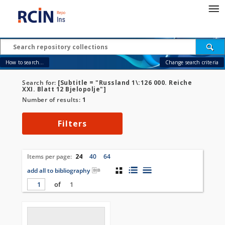
How to search...
Change search criteria
Search for:
[Subtitle = "Russland 1\:126 000. Reiche
XXI. Blatt 12 Bjelopolje"]
Number of results:
1
Filters
Items per page:
24
40
64
add all to bibliography
of
1