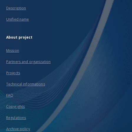
Description
Unified name
About project
Mission
Partners and organization
Projects
Technical informations
FAQ
Copyrights
Regulations
Archive policy