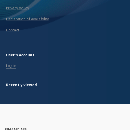
Privacy policy
Declaration of availability
Contact
User's account
Log in
Recently viewed
FINANCING: