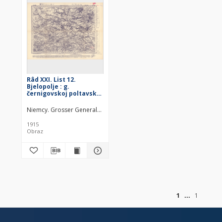
Râd XXI. List 12.
Bjelopolje : g.
černigovskoj poltavskoj
harʹkovskoj i kurskoj
Niemcy. Grosser Generalstab. Kartographische Abteilung. Redaktor
1915
Obraz
of
1
1